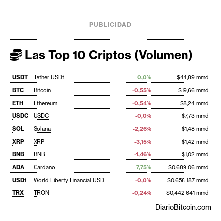
PUBLICIDAD
Las Top 10 Criptos (Volumen)
USDT
Tether USDt
0,0%
$44,89 mmd
BTC
Bitcoin
-0,55%
$19,66 mmd
ETH
Ethereum
-0,54%
$8,24 mmd
USDC
USDC
-0,0%
$7,73 mmd
SOL
Solana
-2,26%
$1,48 mmd
XRP
XRP
-3,15%
$1,42 mmd
BNB
BNB
-1,46%
$1,02 mmd
ADA
Cardano
7,75%
$0,689 06 mmd
USD1
World Liberty Financial USD
-0,0%
$0,658 187 mmd
TRX
TRON
-0,24%
$0,442 641 mmd
DiarioBitcoin.com