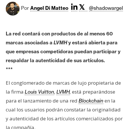
c
𝕏
a
Por
Angel Di Matteo
@shadowargel
d
o
s
La red contará con productos de al menos 60
marcas asociadas a
LVMH
y estará abierta para
B
que empresas competidoras puedan participar y
i
respaldar la autenticidad de sus artículos.
t
***
c
o
El conglomerado de marcas de lujo propietaria de
i
la firma
está preparándose
Louis Vuitton
,
LVMH
,
n
para el lanzamiento de una red
en la
Blockchain
cual los usuarios podrán constatar la originalidad
E
y autenticidad de los artículos comercializados por
t
h
la compañía.