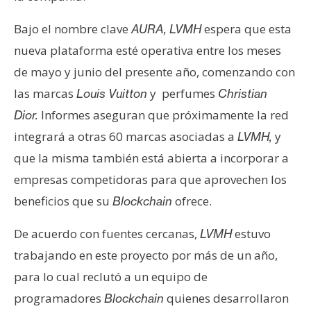
e
Bajo el nombre clave
espera que esta
AURA, LVMH
r
e
nueva plataforma esté operativa entre los meses
u
de mayo y junio del presente año, comenzando con
m
las marcas
y perfumes
Louis Vuitton
Christian
Informes aseguran que próximamente la red
Dior.
I
integrará a otras 60 marcas asociadas a
y
LVMH,
A
que la misma también está abierta a incorporar a
empresas competidoras para que aprovechen los
A
beneficios que su
ofrece.
Blockchain
n
á
De acuerdo con fuentes cercanas,
estuvo
LVMH
l
trabajando en este proyecto por más de un año,
i
para lo cual reclutó a un equipo de
s
programadores
quienes desarrollaron
Blockchain
i