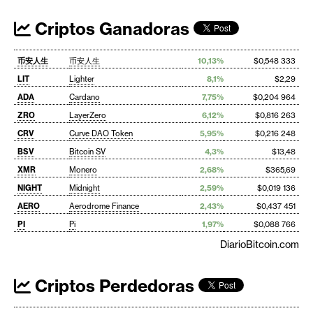
Criptos Ganadoras
币安人生
币安人生
10,13%
$0,548 333
LIT
Lighter
8,1%
$2,29
ADA
Cardano
7,75%
$0,204 964
ZRO
LayerZero
6,12%
$0,816 263
CRV
Curve DAO Token
5,95%
$0,216 248
BSV
Bitcoin SV
4,3%
$13,48
XMR
Monero
2,68%
$365,69
NIGHT
Midnight
2,59%
$0,019 136
AERO
Aerodrome Finance
2,43%
$0,437 451
PI
Pi
1,97%
$0,088 766
DiarioBitcoin.com
Criptos Perdedoras