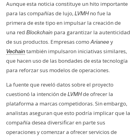
Aunque esta noticia constituye un hito importante
n
t
para las compañías de lujo,
no fue la
LVMH
a
primera de este tipo en impulsar la creación de
c
una red
para garantizar la autenticidad
Blockchain
t
de sus productos. Empresas como
y
Arianee
o
y
también impulsaron iniciativas similares,
Vechain
P
que hacen uso de las bondades de esta tecnología
u
para reforzar sus modelos de operaciones.
b
l
La fuente que reveló datos sobre el proyecto
i
cuestionó la intención de
de ofrecer la
LVMH
c
plataforma a marcas competidoras. Sin embargo,
i
d
analistas aseguran que esto podría implicar que la
a
compañía desea diversificar en parte sus
d
operaciones y comenzar a ofrecer servicios de