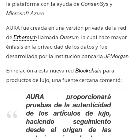
s
la plataforma con la ayuda de
y
ConsenSys
Microsoft Azure.
N
AURA fue creada en una versión privada de la red
o
de
llamada
la cual hace mayor
Ethereum
Quorum,
t
énfasis en la privacidad de los datos y fue
a
s
desarrollada por la institución bancaria
JPMorgan.
d
e
En relación a esta nueva red
para
Blockchain
P
productos de lujo, una fuente cercana comentó:
r
e
AURA proporcionará
n
pruebas de la autenticidad
s
de los artículos de lujo,
a
haciendo seguimiento
desde el origen de las