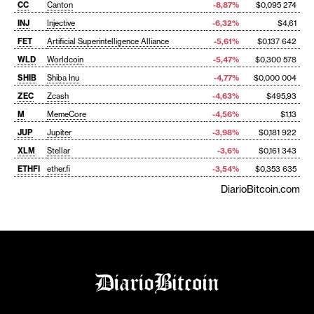
CC
Canton
-8,87%
$0,095 274
INJ
Injective
-6,32%
$4,61
FET
Artificial Superintelligence Alliance
-5,61%
$0,137 642
WLD
Worldcoin
-5,47%
$0,300 578
SHIB
Shiba Inu
-4,77%
$0,000 004
ZEC
Zcash
-4,63%
$495,93
M
MemeCore
-4,56%
$1,13
JUP
Jupiter
-3,98%
$0,181 922
XLM
Stellar
-3,6%
$0,161 343
ETHFI
ether.fi
-3,54%
$0,353 635
DiarioBitcoin.com