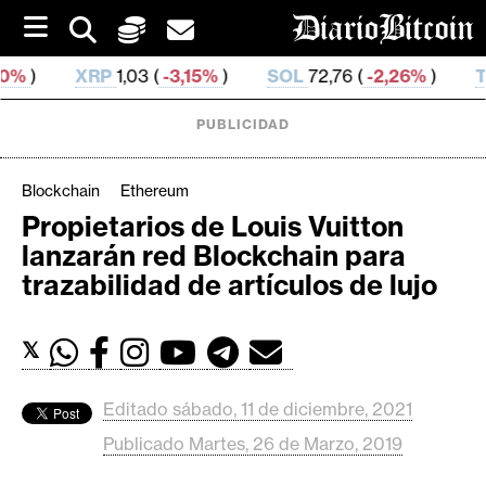
S
k
i
,03 (
-3,15%
)
SOL
72,76 (
-2,26%
)
TRX
0,326 963 (
p
t
o
PUBLICIDAD
c
o
n
Blockchain
Ethereum
t
Propietarios de Louis Vuitton
e
C
lanzarán red Blockchain para
n
r
t
trazabilidad de artículos de lujo
i
p
𝕏
t
o
M
Editado sábado, 11 de diciembre, 2021
e
Publicado Martes, 26 de Marzo, 2019
r