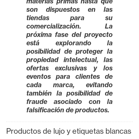
T
materias primas hasta que
e
son dispuestos en las
m
tiendas para su
a
comercialización. La
s
próxima fase del proyecto
está explorando la
posibilidad de proteger la
R
propiedad intelectual, las
e
ofertas exclusivas y los
c
eventos para clientes de
u
r
cada marca, evitando
s
también la posibilidad de
o
fraude asociado con la
s
falsificación de productos.
C
Productos de lujo y etiquetas blancas
o