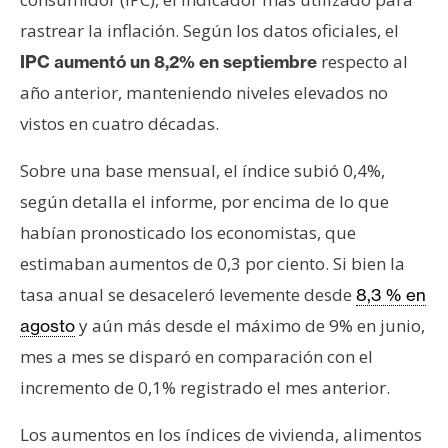
s
rastrear la inflación. Según los datos oficiales, el
respecto al
IPC aumentó un 8,2% en septiembre
N
año anterior, manteniendo niveles elevados no
o
vistos en cuatro décadas.
t
a
Sobre una base mensual, el índice subió 0,4%,
s
según detalla el informe, por encima de lo que
d
e
habían pronosticado los economistas, que
P
estimaban aumentos de 0,3 por ciento. Si bien la
r
tasa anual se desaceleró levemente desde
8,3 % en
e
y aún más desde el máximo de 9% en junio,
agosto
n
s
mes a mes se disparó en comparación con el
a
incremento de 0,1% registrado el mes anterior.
Los aumentos en los índices de vivienda, alimentos