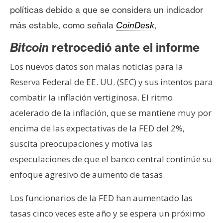
n
políticas debido a que se considera un indicador
t
más estable, como señala
CoinDesk
,
a
c
Bitcoin
retrocedió ante el informe
t
Los nuevos datos son malas noticias para la
o
Reserva Federal de EE. UU. (SEC) y sus intentos para
y
P
combatir la inflación vertiginosa. El ritmo
u
acelerado de la inflación, que se mantiene muy por
b
encima de las expectativas de la FED del 2%,
l
suscita preocupaciones y motiva las
i
c
especulaciones de que el banco central continúe su
i
enfoque agresivo de aumento de tasas.
d
a
Los funcionarios de la FED han aumentado las
d
tasas cinco veces este año y se espera un próximo