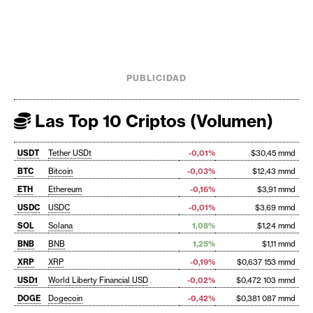
PUBLICIDAD
Las Top 10 Criptos (Volumen)
USDT
Tether USDt
-0,01%
$30,45 mmd
BTC
Bitcoin
-0,03%
$12,43 mmd
ETH
Ethereum
-0,16%
$3,91 mmd
USDC
USDC
-0,01%
$3,69 mmd
SOL
Solana
1,08%
$1,24 mmd
BNB
BNB
1,25%
$1,11 mmd
XRP
XRP
-0,19%
$0,637 153 mmd
USD1
World Liberty Financial USD
-0,02%
$0,472 103 mmd
DOGE
Dogecoin
-0,42%
$0,381 087 mmd