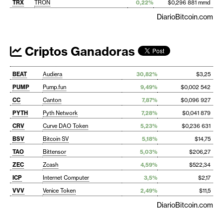
TRX
TRON
0,22%
$0,296 881 mmd
DiarioBitcoin.com
Criptos Ganadoras
BEAT
Audiera
30,82%
$3,25
PUMP
Pump.fun
9,49%
$0,002 542
CC
Canton
7,87%
$0,096 927
PYTH
Pyth Network
7,28%
$0,041 879
CRV
Curve DAO Token
5,23%
$0,236 631
BSV
Bitcoin SV
5,18%
$14,75
TAO
Bittensor
5,03%
$206,27
ZEC
Zcash
4,59%
$522,34
ICP
Internet Computer
3,5%
$2,17
VVV
Venice Token
2,49%
$11,5
DiarioBitcoin.com