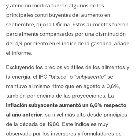
T
y atención médica fueron algunos de los
e
principales contribuyentes del aumento en
m
a
septiembre, dijo la Oficina. Estos aumentos fueron
s
parcialmente compensados por una disminución
del 4,9 por ciento en el índice de la gasolina, añade
R
el informe.
e
c
Excluyendo los precios volátiles de los alimentos y
u
la energía, el IPC “
básico
” o “
subyacente
” se
r
mantuvo al mismo ritmo que en agosto a 0,6%,
s
también por encima de las proyecciones.
La
o
inflación subyacente aumentó un 6,6% respecto
s
al año anterior
, su nivel más alto desde principios
de la década de 1980.
Este índice es muy
C
observado por los inversores y formuladores de
o