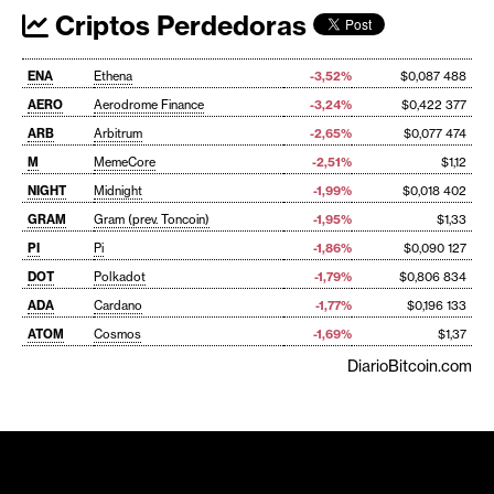
Criptos Perdedoras
ENA
Ethena
-3,52%
$0,087 488
AERO
Aerodrome Finance
-3,24%
$0,422 377
ARB
Arbitrum
-2,65%
$0,077 474
M
MemeCore
-2,51%
$1,12
NIGHT
Midnight
-1,99%
$0,018 402
GRAM
Gram (prev. Toncoin)
-1,95%
$1,33
PI
Pi
-1,86%
$0,090 127
DOT
Polkadot
-1,79%
$0,806 834
ADA
Cardano
-1,77%
$0,196 133
ATOM
Cosmos
-1,69%
$1,37
DiarioBitcoin.com