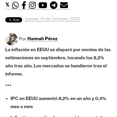
c
𝕏
a
d
Jueves, 13 de Octubre, 2022
o
s
Por
Hannah Pérez
B
La inflación en EEUU se disparó por encima de las
i
estimaciones en septiembre, tocando los 8,2%
t
c
año tras año. Los mercados se hundieron tras el
o
informe.
i
n
***
IPC en EEUU aumentó 8,2% en un año y 0,4%
E
mes a mes
t
h