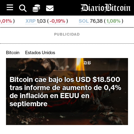
S
k
i
RP
1,03 (
-0,19%
)
SOL
76,38 (
1,08%
)
TRX
0,329 67
p
t
o
PUBLICIDAD
c
o
n
Bitcoin
Estados Unidos
t
e
C
n
r
t
Bitcoin cae bajo los USD $18.500
i
tras informe de aumento de 0,4%
p
de inflación en EEUU en
t
septiembre
o
M
e
r