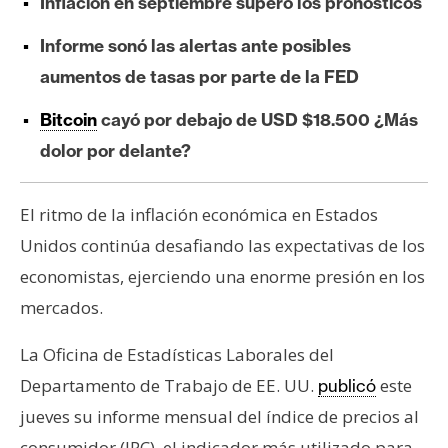
Inflación en septiembre superó los pronósticos
e
r
Informe sonó las alertas ante posibles
e
aumentos de tasas por parte de la FED
u
m
Bitcoin
cayó por debajo de USD $18.500 ¿Más
dolor por delante?
I
A
El ritmo de la inflación económica en Estados
Unidos continúa desafiando las expectativas de los
economistas, ejerciendo una enorme presión en los
A
mercados.
n
á
La Oficina de Estadísticas Laborales del
l
i
Departamento de Trabajo de EE. UU.
este
publicó
s
jueves su informe mensual del índice de precios al
i
consumidor (IPC), el indicador más utilizado para