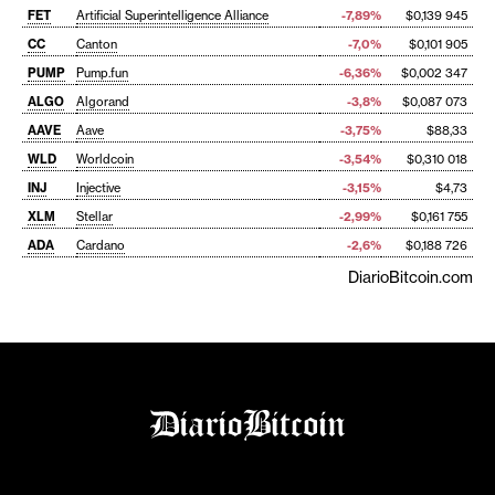
FET
Artificial Superintelligence Alliance
-7,89%
$0,139 945
CC
Canton
-7,0%
$0,101 905
PUMP
Pump.fun
-6,36%
$0,002 347
ALGO
Algorand
-3,8%
$0,087 073
AAVE
Aave
-3,75%
$88,33
WLD
Worldcoin
-3,54%
$0,310 018
INJ
Injective
-3,15%
$4,73
XLM
Stellar
-2,99%
$0,161 755
ADA
Cardano
-2,6%
$0,188 726
DiarioBitcoin.com