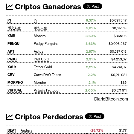
Criptos Ganadoras
PI
Pi
6,37%
$0,091 347
币安人生
币安人生
5,31%
$0,512 59
XMR
Monero
3,69%
$365,06
PENGU
Pudgy Penguins
3,63%
$0,006 267
APT
Aptos
2,87%
$0,597 018
PAXG
PAX Gold
2,31%
$4.253,07
XAUt
Tether Gold
2,21%
$4.241,97
CRV
Curve DAO Token
2,2%
$0,211 021
MORPHO
Morpho
2,1%
$1,9
VIRTUAL
Virtuals Protocol
2,05%
$0,571 911
DiarioBitcoin.com
Criptos Perdedoras
BEAT
Audiera
-28,72%
$1,77