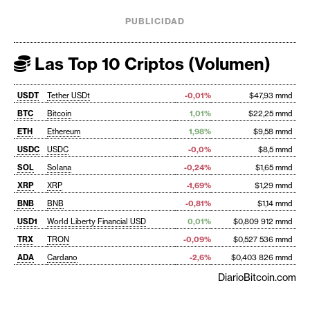
PUBLICIDAD
Las Top 10 Criptos (Volumen)
USDT
Tether USDt
-0,01%
$47,93 mmd
BTC
Bitcoin
1,01%
$22,25 mmd
ETH
Ethereum
1,98%
$9,58 mmd
USDC
USDC
-0,0%
$8,5 mmd
SOL
Solana
-0,24%
$1,65 mmd
XRP
XRP
-1,69%
$1,29 mmd
BNB
BNB
-0,81%
$1,14 mmd
USD1
World Liberty Financial USD
0,01%
$0,809 912 mmd
TRX
TRON
-0,09%
$0,527 536 mmd
ADA
Cardano
-2,6%
$0,403 826 mmd
DiarioBitcoin.com