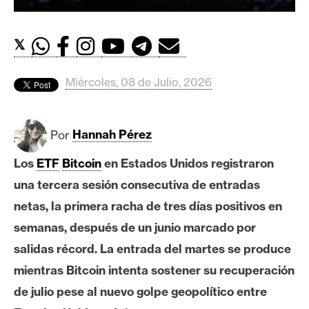
c
a
d
𝕏
o
s
Miércoles, 08 de Julio, 2026
B
Por
Hannah Pérez
i
t
Los
ETF
Bitcoin
en Estados Unidos registraron
c
una tercera sesión consecutiva de entradas
o
i
netas, la primera racha de tres días positivos en
n
semanas, después de un junio marcado por
salidas récord. La entrada del martes se produce
E
mientras Bitcoin intenta sostener su recuperación
t
de julio pese al nuevo golpe geopolítico entre
h