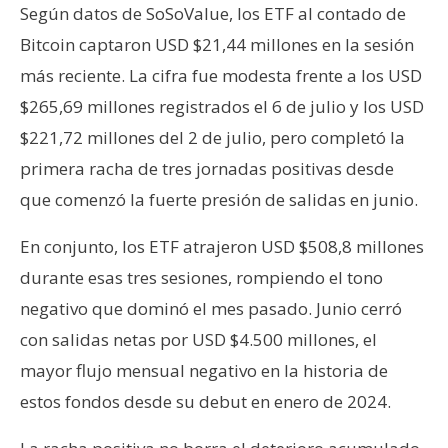
Según datos de SoSoValue, los ETF al contado de
n
t
Bitcoin captaron USD $21,44 millones en la sesión
a
más reciente. La cifra fue modesta frente a los USD
c
$265,69 millones registrados el 6 de julio y los USD
t
$221,72 millones del 2 de julio, pero completó la
o
y
primera racha de tres jornadas positivas desde
P
que comenzó la fuerte presión de salidas en junio.
u
b
En conjunto, los ETF atrajeron USD $508,8 millones
l
durante esas tres sesiones, rompiendo el tono
i
negativo que dominó el mes pasado. Junio cerró
c
con salidas netas por USD $4.500 millones, el
i
d
mayor flujo mensual negativo en la historia de
a
estos fondos desde su debut en enero de 2024.
d