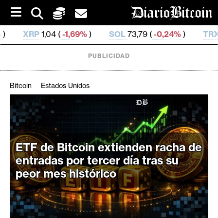
S
k
i
69%
)
SOL
73,79 (
-0,24%
)
TRX
0,326 744 (
-0,09%
p
t
o
PUBLICIDAD
c
o
n
Bitcoin
Estados Unidos
t
e
C
n
r
t
i
ETF de Bitcoin extienden racha de
p
t
entradas por tercer día tras su
o
peor mes histórico
M
e
r