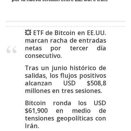
s
N
o
💥 ETF de Bitcoin en EE.UU.
t
marcan racha de entradas
a
netas por tercer día
s
consecutivo.
d
Tras un junio histórico de
e
P
salidas, los flujos positivos
r
alcanzan USD $508,8
e
millones en tres sesiones.
n
Bitcoin ronda los USD
s
$61,900 en medio de
a
tensiones geopolíticas con
Irán.