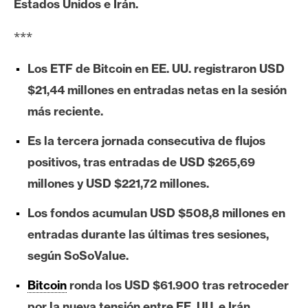
Estados Unidos e Irán.
e
r
***
e
u
Los ETF de Bitcoin en EE. UU. registraron USD
m
$21,44 millones en entradas netas en la sesión
más reciente.
I
Es la tercera jornada consecutiva de flujos
A
positivos, tras entradas de USD $265,69
millones y USD $221,72 millones.
A
n
Los fondos acumulan USD $508,8 millones en
á
entradas durante las últimas tres sesiones,
l
según SoSoValue.
i
s
Bitcoin
ronda los USD $61.900 tras retroceder
i
por la nueva tensión entre EE. UU. e Irán.