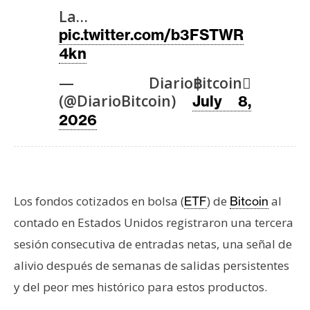
T
La…
e
pic.twitter.com/b3FSTWR
m
a
4kn
s
— Diario฿itcoin
(@DiarioBitcoin)
July 8,
R
2026
e
c
u
r
Los fondos cotizados en bolsa (
) de
al
ETF
Bitcoin
s
o
contado en Estados Unidos registraron una tercera
s
sesión consecutiva de entradas netas, una señal de
alivio después de semanas de salidas persistentes
C
y del peor mes histórico para estos productos.
o