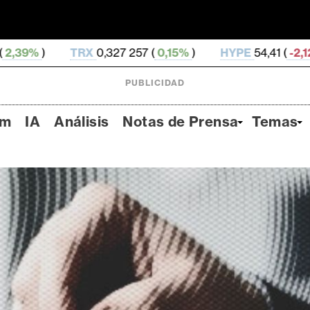
X
0,327 257 (
0,15%
)
HYPE
54,41 (
-2,12%
)
DOGE
0
PUBLICIDAD
um
IA
Análisis
Notas de Prensa
Temas