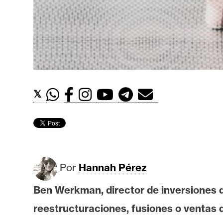
t
h
e
r
e
u
m
𝕏
I
A
Por
Hannah Pérez
A
n
Ben Werkman, director de inversiones d
á
reestructuraciones, fusiones o ventas
l