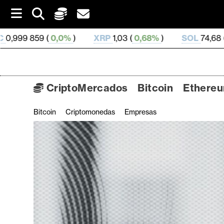
S
k
i
0%
)
XRP
1,03 (
0,68%
)
SOL
74,68 (
2,39%
)
TR
p
t
o
c
o
CriptoMercados
Bitcoin
Ethere
n
t
Bitcoin
Criptomonedas
Empresas
C
e
n
r
t
i
p
t
o
M
e