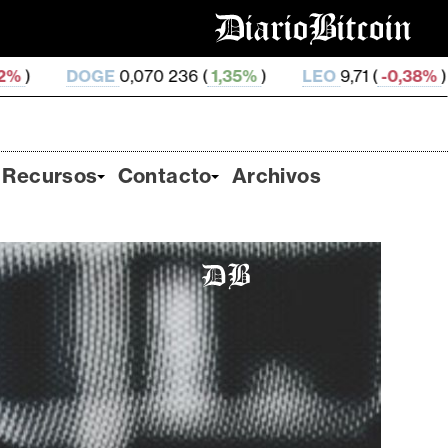
,070 236 (
1,35%
)
LEO
9,71 (
-0,38%
)
ZEC
505,65 (
Recursos
Contacto
Archivos