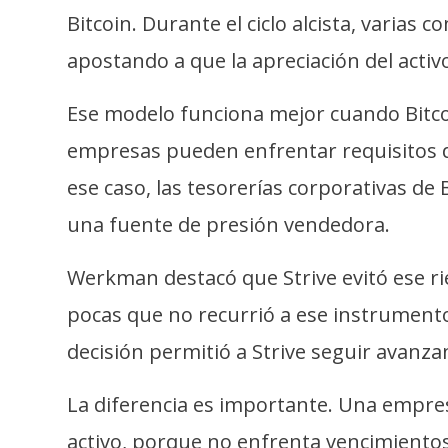
i
Bitcoin. Durante el ciclo alcista, varia
c
apostando a que la apreciación del activo
i
d
Ese modelo funciona mejor cuando Bitcoi
a
d
empresas pueden enfrentar requisitos de
ese caso, las tesorerías corporativas d
una fuente de presión vendedora.
Werkman destacó que Strive evitó ese rie
pocas que no recurrió a ese instrumento
decisión permitió a Strive seguir avanz
La diferencia es importante. Una empre
activo, porque no enfrenta vencimiento