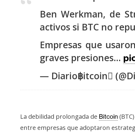
s
Ben Werkman, de Stri
a
activos si BTC no rep
T
e
Empresas que usaron
m
graves presiones…
pi
a
s
— Diario฿itcoin (@Di
R
e
c
u
La debilidad prolongada de
(BTC)
Bitcoin
r
entre empresas que adoptaron estrategi
s