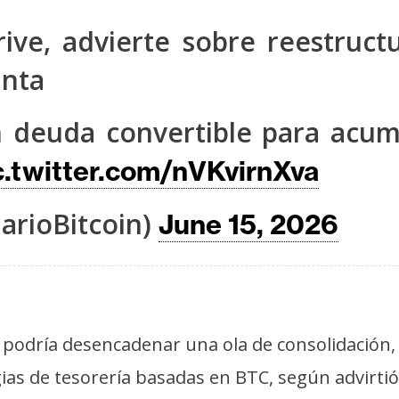
ve, advierte sobre reestruct
unta
 deuda convertible para acum
c.twitter.com/nVKvirnXva
arioBitcoin)
June 15, 2026
 podría desencadenar una ola de consolidación, 
as de tesorería basadas en BTC, según advirti