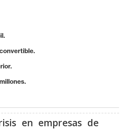
l.
convertible.
ior.
millones.
risis en empresas de