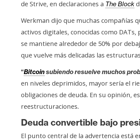
o
de Strive, en declaraciones a
d
The Block
s
Werkman dijo que muchas compañías que 
activos digitales, conocidas como DATs,
C
o
se mantiene alrededor de 50% por debaj
n
que vuelve más delicadas las estructura
t
a
“
Bitcoin
subiendo resuelve muchos prob
c
en niveles deprimidos, mayor sería el r
t
o
obligaciones de deuda. En su opinión, e
y
reestructuraciones.
P
u
Deuda convertible bajo pres
b
l
El punto central de la advertencia está 