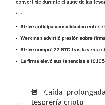
convertible durante el auge de las tesor
i
s
***
i
s
Strive anticipa consolidación entre e
Werkman advirtió presión sobre firm
N
o
Strive compró 32 BTC tras la venta si
t
a
La firma elevó sus tenencias a 19.10
s
d
e
P
r
🚨 Caída prolongada
e
tesorería cripto
n