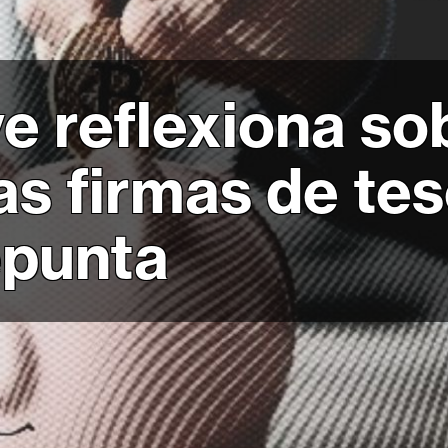
e reflexiona so
as firmas de tes
epunta