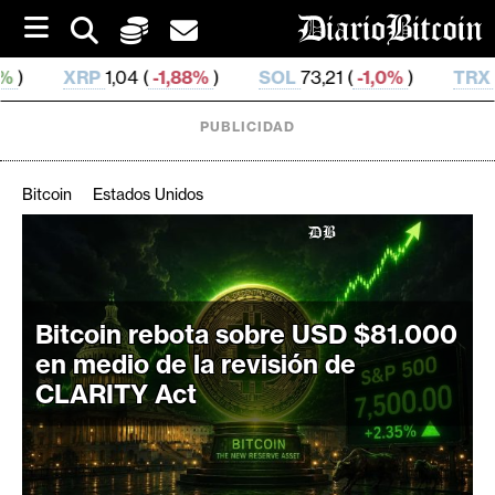
S
k
i
1,88%
)
SOL
73,21 (
-1,0%
)
TRX
0,327 161 (
-0,26%
)
p
t
o
PUBLICIDAD
c
o
n
Bitcoin
Estados Unidos
t
e
C
n
r
t
i
Bitcoin rebota sobre USD $81.000
p
t
en medio de la revisión de
o
CLARITY Act
M
e
r