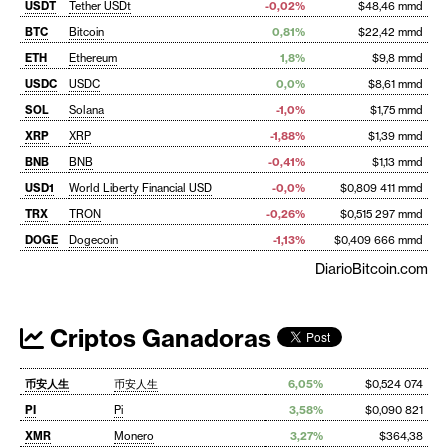
USDT
Tether USDt
-0,02%
$48,46 mmd
BTC
Bitcoin
0,81%
$22,42 mmd
ETH
Ethereum
1,8%
$9,8 mmd
USDC
USDC
0,0%
$8,61 mmd
SOL
Solana
-1,0%
$1,75 mmd
XRP
XRP
-1,88%
$1,39 mmd
BNB
BNB
-0,41%
$1,13 mmd
USD1
World Liberty Financial USD
-0,0%
$0,809 411 mmd
TRX
TRON
-0,26%
$0,515 297 mmd
DOGE
Dogecoin
-1,13%
$0,409 666 mmd
DiarioBitcoin.com
Criptos Ganadoras
币安人生
币安人生
6,05%
$0,524 074
PI
Pi
3,58%
$0,090 821
XMR
Monero
3,27%
$364,38