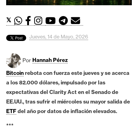
c
a
d
𝕏
o
s
Jueves, 14 de Mayo, 2026
B
Por
Hannah Pérez
i
t
Bitcoin
rebota con fuerza este jueves y se acerca
c
a los 82.000 dólares, impulsado por las
o
i
expectativas del Clarity Act en el Senado de
n
EE.UU., tras sufrir el miércoles su mayor salida de
ETF
del año por datos de inflación elevados.
E
***
t
h