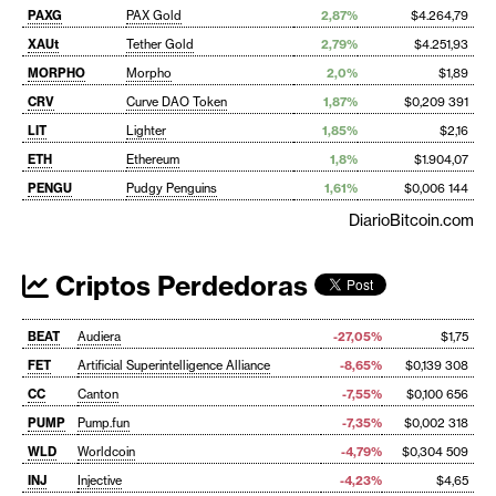
PAXG
PAX Gold
2,87%
$4.264,79
XAUt
Tether Gold
2,79%
$4.251,93
MORPHO
Morpho
2,0%
$1,89
CRV
Curve DAO Token
1,87%
$0,209 391
LIT
Lighter
1,85%
$2,16
ETH
Ethereum
1,8%
$1.904,07
PENGU
Pudgy Penguins
1,61%
$0,006 144
DiarioBitcoin.com
Criptos Perdedoras
BEAT
Audiera
-27,05%
$1,75
FET
Artificial Superintelligence Alliance
-8,65%
$0,139 308
CC
Canton
-7,55%
$0,100 656
PUMP
Pump.fun
-7,35%
$0,002 318
WLD
Worldcoin
-4,79%
$0,304 509
INJ
Injective
-4,23%
$4,65