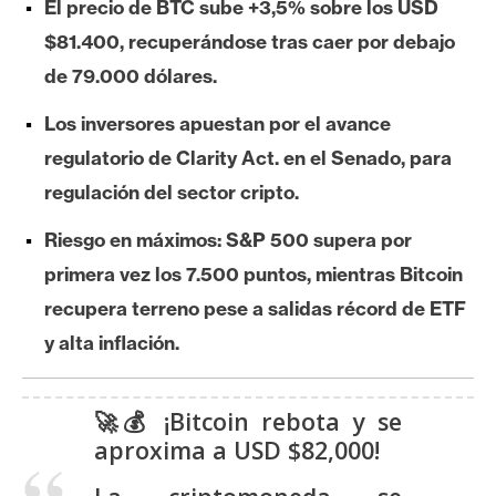
El precio de BTC sube +3,5% sobre los USD
e
$81.400, recuperándose tras caer por debajo
r
e
de 79.000 dólares.
u
Los inversores apuestan por el avance
m
regulatorio de Clarity Act. en el Senado, para
regulación del sector cripto.
I
A
Riesgo en máximos: S&P 500 supera por
primera vez los 7.500 puntos, mientras Bitcoin
recupera terreno pese a salidas récord de ETF
A
n
y alta inflación.
á
l
🚀💰 ¡Bitcoin rebota y se
i
aproxima a USD $82,000!
s
i