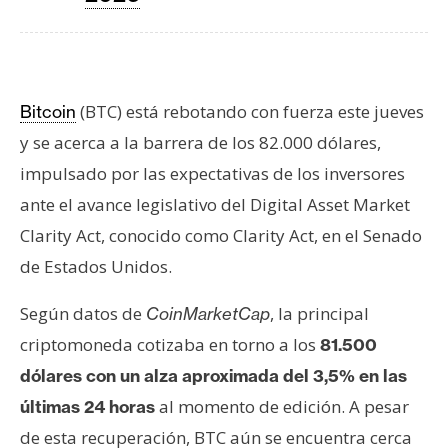
T
e
m
a
s
(BTC) está rebotando con fuerza este jueves
Bitcoin
y se acerca a la barrera de los 82.000 dólares,
R
impulsado por las expectativas de los inversores
e
ante el avance legislativo del Digital Asset Market
c
Clarity Act, conocido como Clarity Act, en el Senado
u
de Estados Unidos.
r
s
Según datos de
, la principal
CoinMarketCap
o
criptomoneda cotizaba en torno a los
s
81.500
dólares con un alza aproximada del 3,5% en las
al momento de edición. A pesar
últimas 24 horas
C
de esta recuperación, BTC aún se encuentra cerca
o