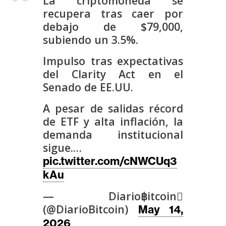
La criptomoneda se
s
recupera tras caer por
debajo de $79,000,
subiendo un 3.5%.
N
o
Impulso tras expectativas
t
del Clarity Act en el
a
Senado de EE.UU.
s
d
A pesar de salidas récord
e
de ETF y alta inflación, la
P
demanda institucional
r
sigue.…
e
pic.twitter.com/cNWCUq3
n
kAu
s
a
— Diario฿itcoin
(@DiarioBitcoin)
May 14,
2026