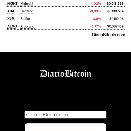
NIGHT
Midnight
-4,02%
$0,018 298
ADA
Cardano
-3,93%
$0,188 594
XLM
Stellar
-3,9%
$0,159 96
ALGO
Algorand
-3,77%
$0,087 189
DiarioBitcoin.com