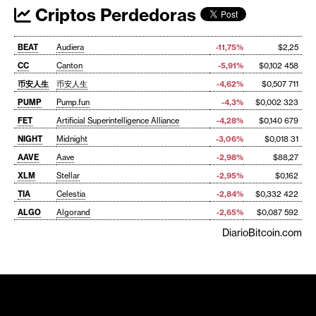
Criptos Perdedoras
BEAT
Audiera
-11,75%
$2,25
CC
Canton
-5,91%
$0,102 458
币安人生
币安人生
-4,62%
$0,507 711
PUMP
Pump.fun
-4,3%
$0,002 323
FET
Artificial Superintelligence Alliance
-4,28%
$0,140 679
NIGHT
Midnight
-3,06%
$0,018 31
AAVE
Aave
-2,98%
$88,27
XLM
Stellar
-2,95%
$0,162
TIA
Celestia
-2,84%
$0,332 422
ALGO
Algorand
-2,65%
$0,087 592
DiarioBitcoin.com