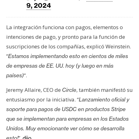
9, 2024
n
t
a
La integración funciona con pagos, elementos o
c
t
intenciones de pago, y pronto para la función de
o
suscripciones de los compañías, explicó Weinstein.
y
“
Estamos implementando esto en cientos de miles
P
de empresas de EE. UU. hoy (y luego en más
u
b
“.
países)
l
Jeremy Allaire, CEO de
, también manifestó su
Circle
i
c
entusiasmo por la iniciativa. “
Lanzamiento oficial y
i
soporte para pagos de USDC en productos Stripe
d
que se implementan para empresas en los Estados
a
Unidos. Muy emocionante ver cómo se desarrolla
d
”,
.
esto!
dijo