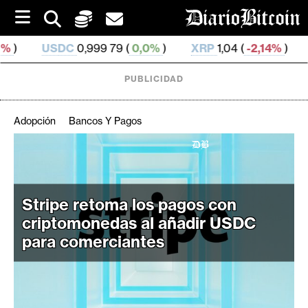
S
k
i
C
0,999 79 (
0,0%
)
XRP
1,04 (
-2,14%
)
SOL
73,46 (
-
p
t
o
PUBLICIDAD
c
o
n
Adopción
Bancos Y Pagos
t
e
C
n
r
t
i
Stripe retoma los pagos con
p
criptomonedas al añadir USDC
t
para comerciantes
o
M
e
r