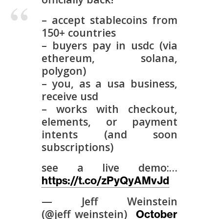
T
e
– accept stablecoins from
m
150+ countries
a
– buyers pay in usdc (via
s
ethereum, solana,
polygon)
– you, as a usa business,
R
receive usd
e
c
– works with checkout,
u
elements, or payment
r
intents (and soon
s
subscriptions)
o
see a live demo:…
s
https://t.co/zPyQyAMvJd
— Jeff Weinstein
C
(@jeff_weinstein)
October
o