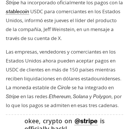
ha incorporado oficialmente los pagos con la
s
Stripe
USDC para comerciantes en los Estados
stablecoin
Unidos, informó este jueves el líder del producto
N
de la compañía, Jeff Weinstein, en un mensaje a
o
t
través de su cuenta de X.
a
s
Las empresas, vendedores y comerciantes en los
d
Estados Unidos ahora pueden aceptar pagos en
e
USDC de clientes en más de 150 países mientras
P
reciben liquidaciones en dólares estadounidenses.
r
e
La moneda estable de
se ha integrado en
Circle
n
en las redes
,
y
, por
Stripe
Ethereum
Solana
Polygon
s
lo que los pagos se admiten en esas tres cadenas.
a
okee, crypto on
is
@stripe
officially back!