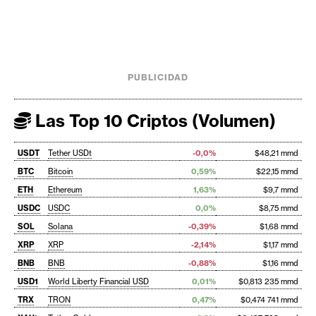
PUBLICIDAD
Las Top 10 Criptos (Volumen)
USDT
Tether USDt
-0,0%
$48,21 mmd
BTC
Bitcoin
0,59%
$22,15 mmd
ETH
Ethereum
1,63%
$9,7 mmd
USDC
USDC
0,0%
$8,75 mmd
SOL
Solana
-0,39%
$1,68 mmd
XRP
XRP
-2,14%
$1,17 mmd
BNB
BNB
-0,88%
$1,16 mmd
USD1
World Liberty Financial USD
0,01%
$0,813 235 mmd
TRX
TRON
0,47%
$0,474 741 mmd