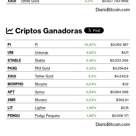
XAUt
Tether Gold
3,3%
$0,427 793 mmd
DiarioBitcoin.com
Criptos Ganadoras
PI
Pi
10,87%
$0,092 587
UNI
Uniswap
4,62%
$4,11
STABLE
Stable
3,45%
$0,033 266
PAXG
PAX Gold
3,33%
$4.254,84
XAUt
Tether Gold
3,3%
$4.242,9
MORPHO
Morpho
3,04%
$1,9
APT
Aptos
2,84%
$0,594 098
XMR
Monero
2,23%
$362,61
LIT
Lighter
1,99%
$2,15
PENGU
Pudgy Penguins
1,88%
$0,006 171
DiarioBitcoin.com