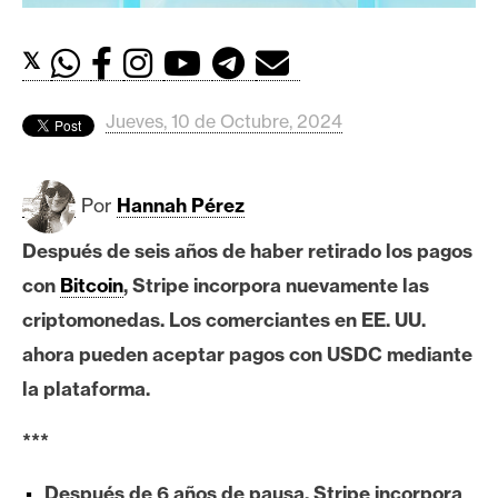
c
a
d
𝕏
o
s
Jueves, 10 de Octubre, 2024
B
Por
Hannah Pérez
i
t
Después de seis años de haber retirado los pagos
c
con
Bitcoin
, Stripe incorpora nuevamente las
o
criptomonedas. Los comerciantes en EE. UU.
i
ahora pueden aceptar pagos con USDC mediante
n
la plataforma.
E
***
t
h
Después de 6 años de pausa, Stripe incorpora