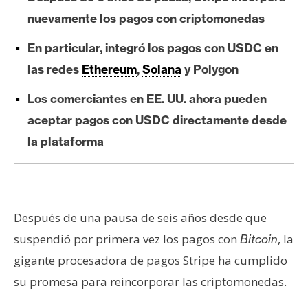
e
nuevamente los pagos con criptomonedas
r
e
En particular, integró los pagos con USDC en
u
las redes
Ethereum
,
Solana
y Polygon
m
Los comerciantes en EE. UU. ahora pueden
aceptar pagos con USDC directamente desde
I
la plataforma
A
A
n
Después de una pausa de seis años desde que
á
suspendió por primera vez los pagos con
, la
Bitcoin
l
gigante procesadora de pagos Stripe ha cumplido
i
s
su promesa para reincorporar las criptomonedas.
i