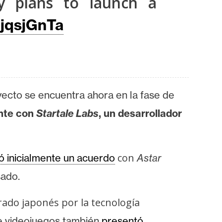
 plans to launch a
6jqsjGnTa
yecto se encuentra ahora en la fase de
nte con
Startale Labs
, un desarrollador
con
ó inicialmente un acuerdo
Astar
sado.
rado japonés por la tecnología
de videojuegos también
presentó