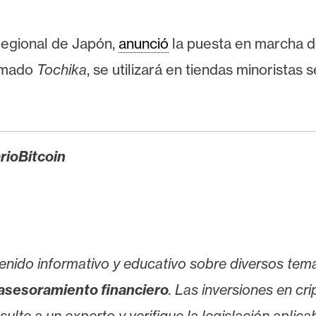
regional de Japón,
anunció
la puesta en marcha d
lamado
Tochika
, se utilizará en tiendas minoristas
rioBitcoin
enido informativo y educativo sobre diversos tem
asesoramiento financiero
. Las inversiones en cr
lte a un experto y verifique la legislación aplicab