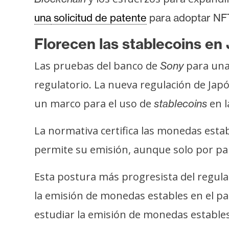
i
c
una
solicitud de patente
para adoptar NFT 
i
Florecen las stablecoins en
d
a
Las pruebas del banco de
para un
Sony
d
regulatorio. La nueva regulación de Japó
un marco para el uso de
en l
stablecoins
La normativa certifica las monedas est
permite su emisión, aunque solo por part
Esta postura más progresista del regul
la emisión de monedas estables en el p
estudiar la emisión de monedas estables