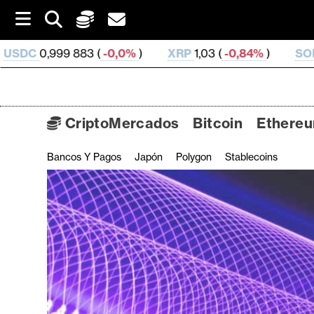
S
k
i
-0,0%
)
XRP
1,03 (
-0,84%
)
SOL
73,83 (
1,02%
)
p
t
o
c
o
CriptoMercados
Bitcoin
Ethere
n
t
Bancos Y Pagos
Japón
Polygon
Stablecoins
C
e
n
r
t
i
p
t
o
M
e