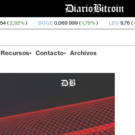
OGE
0,069 999 (
1,75%
)
LEO
9,76 (
0,2%
)
ZEC
510
Recursos
Contacto
Archivos