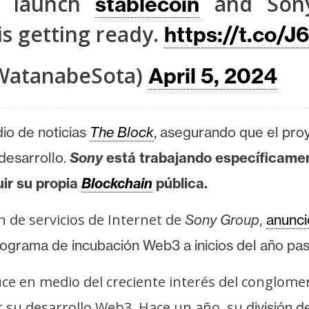
o launch
and Sony
stablecoin
 is getting ready.
https://t.co/J
WatanabeSota)
April 5, 2024
io de noticias
The Block
, asegurando que el pro
desarrollo.
Sony
está trabajando específicame
uir su propia
Blockchain
pública.
ión de servicios de Internet de
,
Sony Group
anunci
rograma de incubación Web3 a inicios del año pa
uce en medio del creciente interés del conglome
r su desarrollo Web3. Hace un año, su
división 