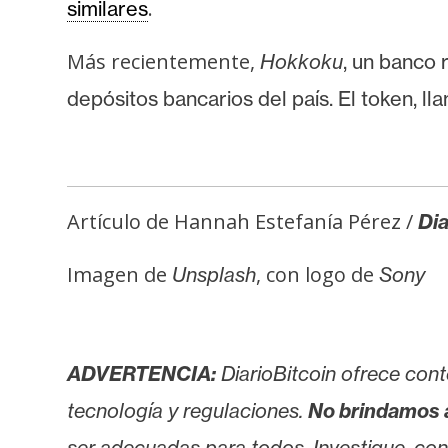
.
similares
Más recientemente,
Hokkoku
, un banco 
depósitos bancarios del país. El token, l
Artículo de Hannah Estefanía Pérez /
Dia
Imagen de
, con logo de
Unsplash
Sony
ADVERTENCIA:
DiarioBitcoin ofrece cont
tecnología y regulaciones.
No brindamos 
ser adecuadas para todos. Investigue, consu