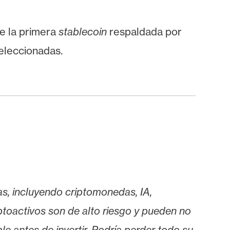
e la primera
stablecoin
respaldada por
 seleccionadas.
as, incluyendo criptomonedas, IA,
iptoactivos son de alto riesgo y pueden no
le antes de invertir. Podría perder todo su