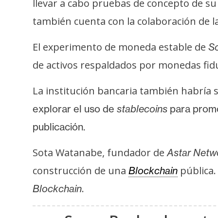
llevar a cabo pruebas de concepto de s
s
a
también cuenta con la colaboración de 
El experimento de moneda estable de
S
T
de activos respaldados por monedas fidu
e
m
La institución bancaria también habría 
a
s
explorar el uso de
stablecoins
para promo
publicación.
R
Sota Watanabe, fundador de
Astar Netw
e
c
construcción de una
pública
Blockchain
u
.
Blockchain
r
s