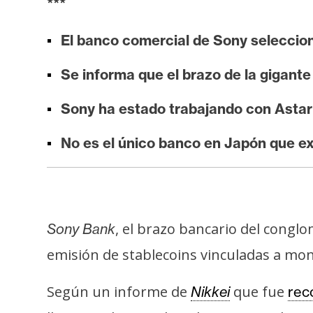
***
i
s
El banco comercial de Sony seleccion
i
s
Se informa que el brazo de la gigant
Sony ha estado trabajando con Astar
N
o
No es el único banco en Japón que ex
t
a
s
d
, el brazo bancario del cong
e
Sony Bank
P
emisión de stablecoins vinculadas a mon
r
e
Según un informe de
que fue
Nikkei
rec
n