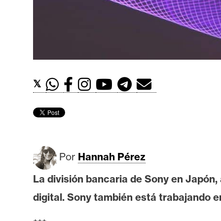
t
h
e
r
e
u
𝕏
m
I
A
Por
Hannah Pérez
A
La división bancaria de Sony en Japón,
n
digital. Sony también está trabajando e
á
l