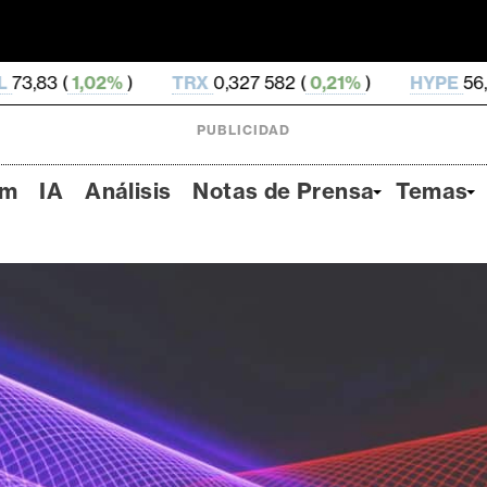
TRX
0,327 582 (
0,21%
)
HYPE
56,54 (
2,92%
)
D
PUBLICIDAD
um
IA
Análisis
Notas de Prensa
Temas