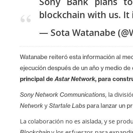
Sony Bank plans t
o
s
blockchain with us. It
— Sota Watanabe (@
C
o
n
t
Watanabe reiteró esta información al med
a
ejecución después de un año y medio de 
c
principal de
Astar Network
, para constr
t
o
, la divis
Sony Network Communications
y
P
y
Network
Startale Labs
para lanzar un p
u
b
La colaboración no es aislada, y se prod
l
y los esfuerzos para expandi
Blockchain