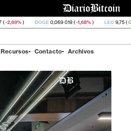
GE
0,069 019 (
-1,68%
)
LEO
9,75 (
0,06%
)
ZEC
495
Recursos
Contacto
Archivos