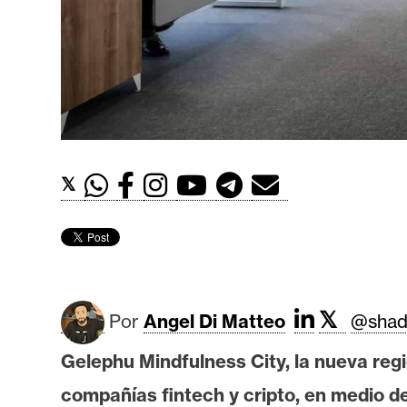
t
h
e
r
e
u
m
𝕏
I
A
𝕏
A
Por
Angel Di Matteo
@shad
n
Gelephu Mindfulness City, la nueva reg
á
l
compañías fintech y cripto, en medio d