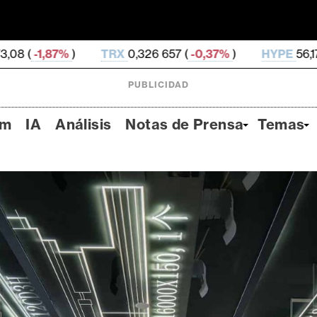
TRX
0,326 657 (
-0,37%
)
HYPE
56,17 (
-2,69%
)
DO
PUBLICIDAD
um
IA
Análisis
Notas de Prensa
Temas