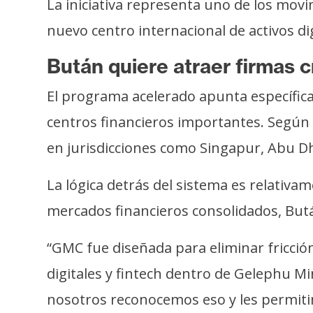
La iniciativa representa uno de los mo
i
c
nuevo centro internacional de activos dig
i
d
Bután quiere atraer firmas 
a
El programa acelerado apunta específic
d
centros financieros importantes. Según
en jurisdicciones como Singapur, Abu 
La lógica detrás del sistema es relativa
mercados financieros consolidados, Butá
“GMC fue diseñada para eliminar fricción
digitales y fintech dentro de Gelephu Mi
nosotros reconocemos eso y les permit