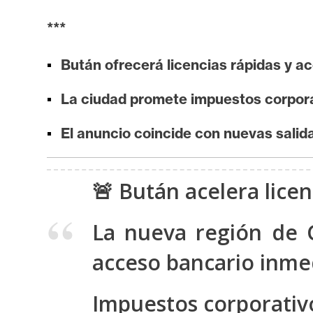
i
s
***
i
Bután ofrecerá licencias rápidas y a
s
La ciudad promete impuestos corporat
N
El anuncio coincide con nuevas salid
o
t
a
🚨 Bután acelera lice
s
d
La nueva región de G
e
P
acceso bancario inme
r
e
Impuestos corporativo
n