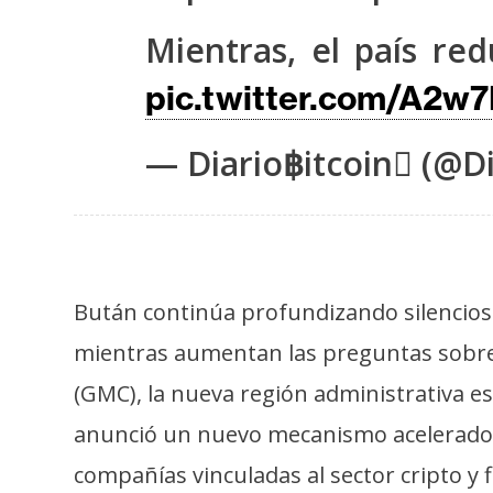
s
Mientras, el país re
a
pic.twitter.com/A2w
T
e
— Diario฿itcoin (@Di
m
a
s
Bután continúa profundizando silenciosam
R
e
mientras aumentan las preguntas sobre 
c
(GMC), la nueva región administrativa es
u
anunció un nuevo mecanismo acelerado d
r
s
compañías vinculadas al sector cripto y f