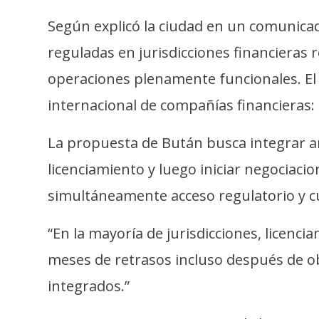
o
s
Según explicó la ciudad en un comunicad
reguladas en jurisdicciones financieras
C
operaciones plenamente funcionales. El
o
internacional de compañías financieras: 
n
t
La propuesta de Bután busca integrar a
a
licenciamiento y luego iniciar negociac
c
t
simultáneamente acceso regulatorio y c
o
y
“En la mayoría de jurisdicciones, licen
P
meses de retrasos incluso después de ob
u
integrados.”
b
l