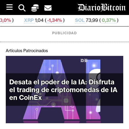
S
k
i
1,04 (
-1,34%
)
SOL
73,99 (
0,37%
)
TRX
0,326 978 
p
t
o
PUBLICIDAD
c
o
n
Artículos Patrocinados
t
e
C
n
r
t
i
Desata el poder de la IA: Disfruta
p
el trading de criptomonedas de IA
t
en CoinEx
o
M
e
r