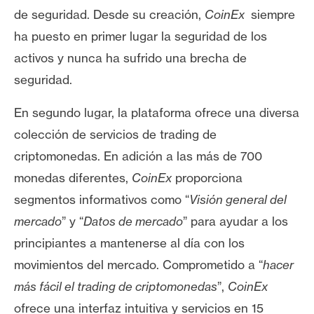
T
de seguridad. Desde su creación,
CoinEx
siempre
e
m
ha puesto en primer lugar la seguridad de los
a
activos y nunca ha sufrido una brecha de
s
seguridad.
En segundo lugar, la plataforma ofrece una diversa
R
colección de servicios de trading de
e
c
criptomonedas. En adición a las más de 700
u
monedas diferentes,
CoinEx
proporciona
r
segmentos informativos como “
Visión general del
s
mercado
” y “
Datos de mercado
” para ayudar a los
o
s
principiantes a mantenerse al día con los
movimientos del mercado. Comprometido a “
hacer
más fácil el trading de criptomonedas
”,
CoinEx
C
o
ofrece una interfaz intuitiva y servicios en 15