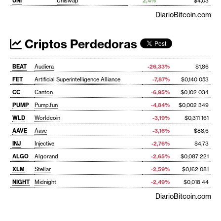
UNI
Uniswap
2,4%
$4,03
DiarioBitcoin.com
Criptos Perdedoras
BEAT
Audiera
-26,33%
$1,86
FET
Artificial Superintelligence Alliance
-7,87%
$0,140 053
CC
Canton
-6,95%
$0,102 034
PUMP
Pump.fun
-4,84%
$0,002 349
WLD
Worldcoin
-3,19%
$0,311 161
AAVE
Aave
-3,16%
$88,6
INJ
Injective
-2,76%
$4,73
ALGO
Algorand
-2,65%
$0,087 221
XLM
Stellar
-2,59%
$0,162 081
NIGHT
Midnight
-2,49%
$0,018 44
DiarioBitcoin.com