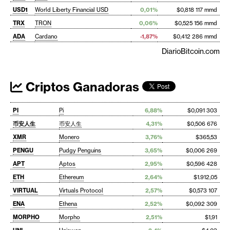
USD1
World Liberty Financial USD
0,01%
$0,818 117 mmd
TRX
TRON
0,06%
$0,525 156 mmd
ADA
Cardano
-1,87%
$0,412 286 mmd
DiarioBitcoin.com
Criptos Ganadoras
PI
Pi
6,88%
$0,091 303
币安人生
币安人生
4,31%
$0,506 676
XMR
Monero
3,76%
$365,53
PENGU
Pudgy Penguins
3,65%
$0,006 269
APT
Aptos
2,95%
$0,596 428
ETH
Ethereum
2,64%
$1.912,05
VIRTUAL
Virtuals Protocol
2,57%
$0,573 107
ENA
Ethena
2,52%
$0,092 309
MORPHO
Morpho
2,51%
$1,91