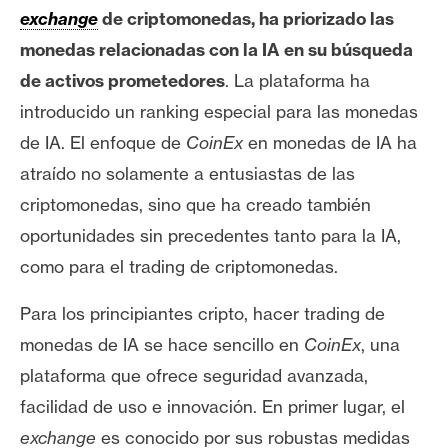
s
exchange
de criptomonedas, ha priorizado las
monedas relacionadas con la IA en su búsqueda
N
de activos prometedores
. La plataforma ha
o
introducido un ranking especial para las monedas
t
de IA. El enfoque de
CoinEx
en monedas de IA ha
a
atraído no solamente a entusiastas de las
s
d
criptomonedas, sino que ha creado también
e
oportunidades sin precedentes tanto para la IA,
P
como para el trading de criptomonedas.
r
e
Para los principiantes cripto, hacer trading de
n
monedas de IA se hace sencillo en
CoinEx
, una
s
plataforma que ofrece seguridad avanzada,
a
facilidad de uso e innovación. En primer lugar, el
exchange
es conocido por sus robustas medidas