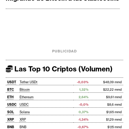
PUBLICIDAD
Las Top 10 Criptos (Volumen)
USDT
Tether USDt
-0,03%
$48,09 mmd
BTC
Bitcoin
1,32%
$22,22 mmd
ETH
Ethereum
2,64%
$9,61 mmd
USDC
USDC
-0,0%
$8,6 mmd
SOL
Solana
0,37%
$1,65 mmd
XRP
XRP
-1,34%
$1,29 mmd
BNB
BNB
-0,67%
$1,15 mmd