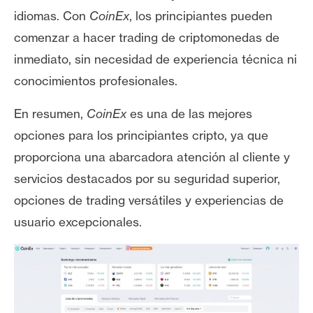
n
idiomas. Con
CoinEx
, los principiantes pueden
t
comenzar a hacer trading de criptomonedas de
a
inmediato, sin necesidad de experiencia técnica ni
c
t
conocimientos profesionales.
o
En resumen,
CoinEx
es una de las mejores
y
P
opciones para los principiantes cripto, ya que
u
proporciona una abarcadora atención al cliente y
b
servicios destacados por su seguridad superior,
l
opciones de trading versátiles y experiencias de
i
c
usuario excepcionales.
i
d
a
d