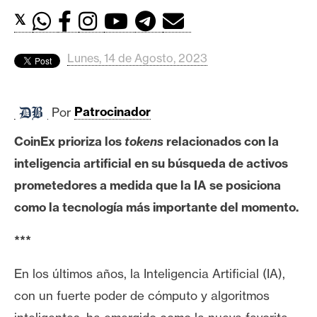
c
𝕏
a
d
o
Lunes, 14 de Agosto, 2023
s
Por
Patrocinador
B
i
CoinEx prioriza los
tokens
relacionados con la
t
inteligencia artificial en su búsqueda de activos
c
prometedores a medida que la IA se posiciona
o
como la tecnología más importante del momento.
i
n
***
En los últimos años, la Inteligencia Artificial (IA),
E
t
con un fuerte poder de cómputo y algoritmos
h