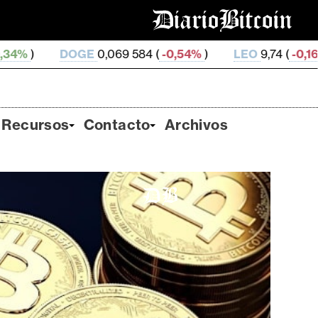
,069 584 (
-0,54%
)
LEO
9,74 (
-0,16%
)
ZEC
506,5 (
Recursos
Contacto
Archivos