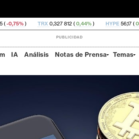
X
0,327 812 (
0,44%
)
HYPE
56,17 (
0,34%
)
DOGE
0
PUBLICIDAD
um
IA
Análisis
Notas de Prensa
Temas