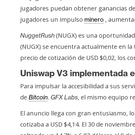
i
jugadores puedan obtener ganancias de 
c
i
jugadores un impulso
, aumenta
minero
d
a
(NUGX) es una oportunidad 
NuggetRush
d
(NUGX) se encuentra actualmente en la 
precio de cotización de USD $0,02, los 
Uniswap V3 implementada en 
Para impulsar la accesibilidad a sus serv
de
.
, el mismo equipo r
Bitcoin
GFX Labs
El anuncio llega con gran entusiasmo, 
cotizaba a USD $4,14. El 30 de noviembr