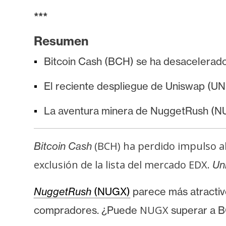
i
***
s
i
Resumen
s
Bitcoin Cash (BCH) se ha desacelerado 
N
El reciente despliegue de Uniswap (UN
o
t
La aventura minera de NuggetRush (NUG
a
s
(BCH) ha perdido impulso alc
Bitcoin Cash
d
exclusión de la lista del mercado EDX.
e
Un
P
NuggetRush
(NUGX)
parece más atractiv
r
e
NUGX
compradores. ¿Puede
superar a B
n