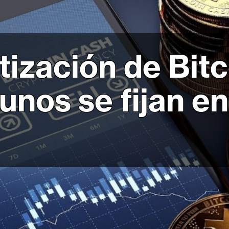
ntización de Bit
unos se fijan en
h