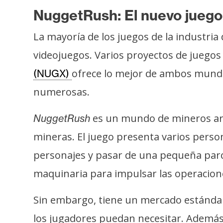
o
NuggetRush: El nuevo juego 
s
La mayoría de los juegos de la industria
C
videojuegos. Varios proyectos de juego
o
ofrece lo mejor de ambos mundo
(NUGX)
n
numerosas.
t
a
es un mundo de mineros art
NuggetRush
c
t
mineras. El juego presenta varios pers
o
personajes y pasar de una pequeña parc
y
P
maquinaria para impulsar las operacion
u
Sin embargo, tiene un mercado estándar 
b
l
los jugadores puedan necesitar. Ademá