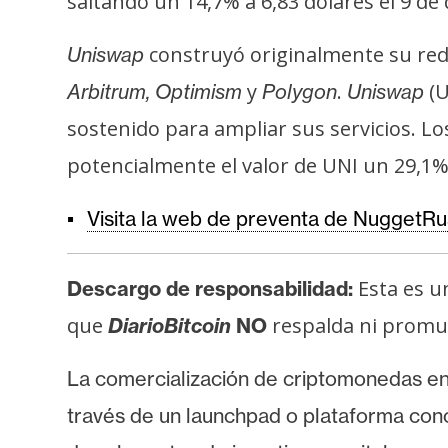
saltando un 14,7% a 6,83 dólares el 9 de
construyó originalmente su red
Uniswap
y
.
(U
Arbitrum, Optimism
Polygon
Uniswap
sostenido para ampliar sus servicios. L
potencialmente el valor de UNI un 29,1%
Visita la web de preventa de NuggetR
Esta es u
Descargo de responsabilidad:
que
respalda ni promuev
DiarioBitcoin
NO
La comercialización de criptomonedas e
través de un launchpad o plataforma con