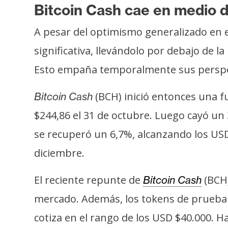
s
Bitcoin Cash cae en medio d
a
A pesar del optimismo generalizado en 
significativa, llevándolo por debajo de l
T
Esto empaña temporalmente sus perspect
e
m
(BCH) inició entonces una f
Bitcoin Cash
a
s
$244,86 el 31 de octubre. Luego cayó un 
se recuperó un 6,7%, alcanzando los USD
R
diciembre.
e
c
El reciente repunte de
(BCH)
Bitcoin Cash
u
mercado. Además, los tokens de prueba
r
s
cotiza en el rango de los USD $40.000. H