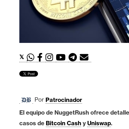
t
h
e
r
e
u
m
𝕏
I
A
Por
Patrocinador
A
n
El equipo de NuggetRush ofrece detalle
á
casos de
Bitcoin Cash
y
Uniswap
.
l