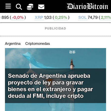
S
k
i
XRP
1,03 (
0,25%
)
SOL
74,79 (
2,11%
)
TRX
0,32
p
t
o
PUBLICIDAD
c
o
n
Argentina
Criptomonedas
t
e
C
n
r
t
i
p
Senado de Argentina aprueba
t
proyecto de ley para gravar
o
bienes en el extranjero y pagar
M
deuda al FMI, incluye cripto
e
r