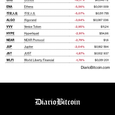
CRO
Cronos
-12,17%
$0,046 72
ENA
Ethena
-5,56%
$0,091 009
币安人生
币安人生
-5,07%
$0,511 755
ALGO
Algorand
-3,64%
$0,087 036
VVV
Venice Token
-2,95%
$11,24
HYPE
Hyperliquid
-2,91%
$54,66
NEAR
NEAR Protocol
-2,79%
$1,6
JUP
Jupiter
-2,04%
$0,182 594
JST
JUST
-1,87%
$0,102 937
WLFI
World Liberty Financial
-1,78%
$0,051 201
DiarioBitcoin.com