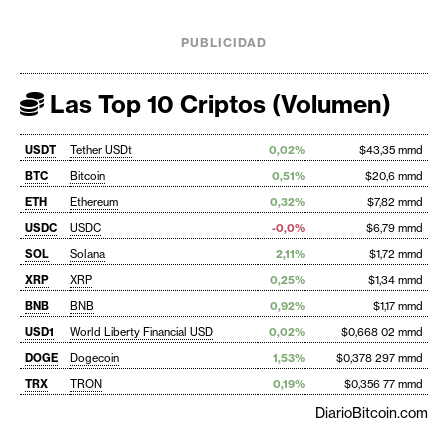
PUBLICIDAD
Las Top 10 Criptos (Volumen)
USDT
Tether USDt
0,02%
$43,35 mmd
BTC
Bitcoin
0,51%
$20,6 mmd
ETH
Ethereum
0,32%
$7,82 mmd
USDC
USDC
-0,0%
$6,79 mmd
SOL
Solana
2,11%
$1,72 mmd
XRP
XRP
0,25%
$1,34 mmd
BNB
BNB
0,92%
$1,17 mmd
USD1
World Liberty Financial USD
0,02%
$0,668 02 mmd
DOGE
Dogecoin
1,53%
$0,378 297 mmd
TRX
TRON
0,19%
$0,356 77 mmd
DiarioBitcoin.com