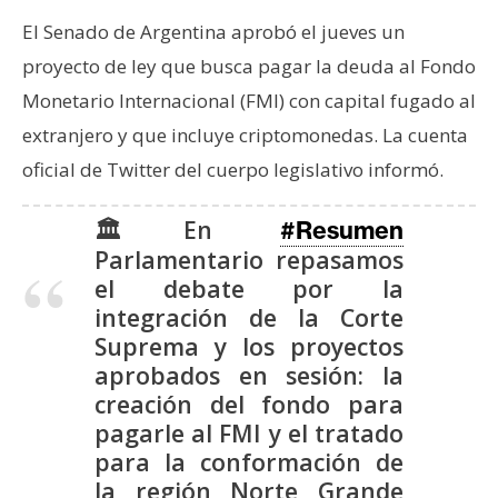
e
El Senado de Argentina aprobó el jueves un
r
proyecto de ley que busca pagar la deuda al Fondo
e
Monetario Internacional (FMI) con capital fugado al
u
m
extranjero y que incluye criptomonedas. La cuenta
oficial de Twitter del cuerpo legislativo informó.
I
🏛️En
#Resumen
A
Parlamentario repasamos
el debate por la
A
integración de la Corte
n
Suprema y los proyectos
á
aprobados en sesión: la
l
creación del fondo para
i
pagarle al FMI y el tratado
s
para la conformación de
i
la región Norte Grande