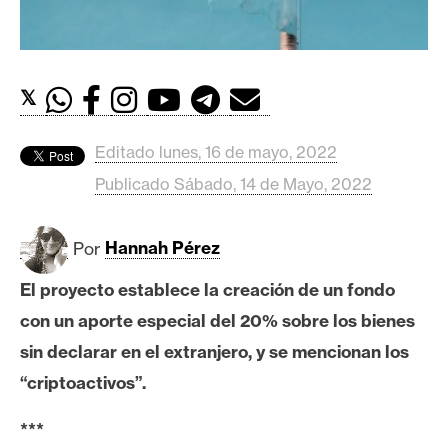
c
a
d
o
𝕏
s
Editado lunes, 16 de mayo, 2022
B
Publicado Sábado, 14 de Mayo, 2022
i
t
c
Por
Hannah Pérez
o
El proyecto establece la creación de un fondo
i
con un aporte especial del 20% sobre los bienes
n
sin declarar en el extranjero, y se mencionan los
“criptoactivos”.
E
t
***
h