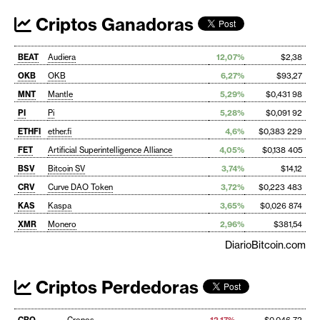
Criptos Ganadoras
BEAT
Audiera
12,07%
$2,38
OKB
OKB
6,27%
$93,27
MNT
Mantle
5,29%
$0,431 98
PI
Pi
5,28%
$0,091 92
ETHFI
ether.fi
4,6%
$0,383 229
FET
Artificial Superintelligence Alliance
4,05%
$0,138 405
BSV
Bitcoin SV
3,74%
$14,12
CRV
Curve DAO Token
3,72%
$0,223 483
KAS
Kaspa
3,65%
$0,026 874
XMR
Monero
2,96%
$381,54
DiarioBitcoin.com
Criptos Perdedoras