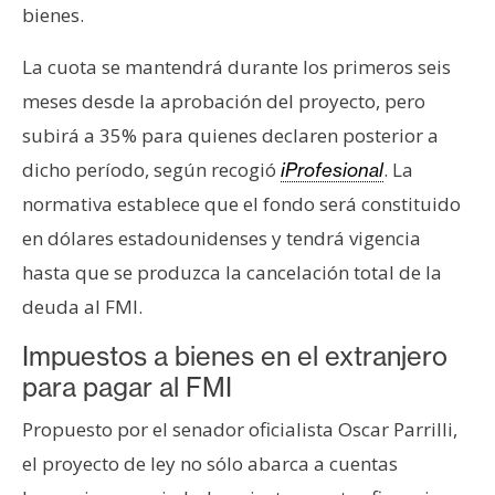
T
bienes.
e
m
La cuota se mantendrá durante los primeros seis
a
meses desde la aprobación del proyecto, pero
s
subirá a 35% para quienes declaren posterior a
dicho período, según recogió
. La
iProfesional
R
normativa establece que el fondo será constituido
e
en dólares estadounidenses y tendrá vigencia
c
u
hasta que se produzca la cancelación total de la
r
deuda al FMI.
s
Impuestos a bienes en el extranjero
o
s
para pagar al FMI
Propuesto por el senador oficialista Oscar Parrilli,
C
el proyecto de ley no sólo abarca a cuentas
o