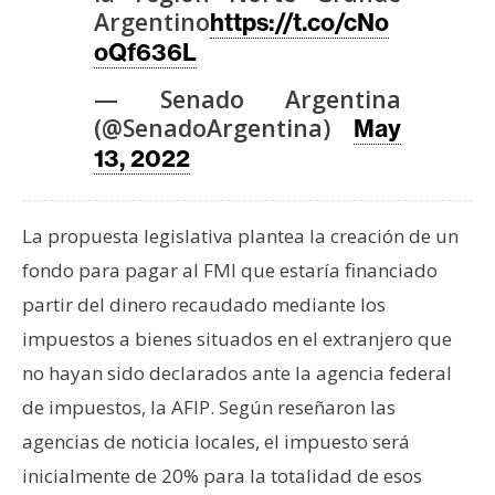
s
Argentino
https://t.co/cNo
oQf636L
N
— Senado Argentina
o
(@SenadoArgentina)
May
t
13, 2022
a
s
d
La propuesta legislativa plantea la creación de un
e
fondo para pagar al FMI que estaría financiado
P
partir del dinero recaudado mediante los
r
e
impuestos a bienes situados en el extranjero que
n
no hayan sido declarados ante la agencia federal
s
de impuestos, la AFIP. Según reseñaron las
a
agencias de noticia locales, el impuesto será
inicialmente de 20% para la totalidad de esos