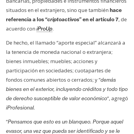
bancarias, propiedades e instrumentos financieros
n
situados en el extranjero, sino que también
hace
t
, de
referencia a los “
criptoactivos
” en el artículo 7
a
c
acuerdo con
.
iProUp
t
o
De hecho, el llamado “aporte especial” alcanzará a
y
la tenencia de moneda nacional o extranjera;
P
bienes inmuebles; muebles; acciones y
u
participación en sociedades; cuotapartes de
b
l
fondos comunes abiertos o cerrados; y “
demás
i
bienes en el exterior, incluyendo créditos y todo tipo
c
“, agregó
de derecho susceptible de valor económico
i
iProfesional.
d
a
“
Pensamos que esto es un blanqueo. Porque aquel
d
evasor, una vez que pueda ser identificado y se le