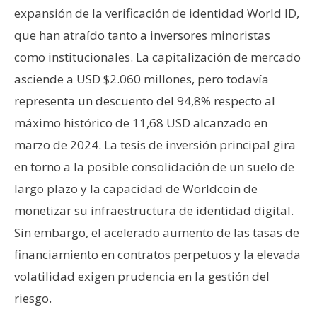
n
expansión de la verificación de identidad World ID,
t
que han atraído tanto a inversores minoristas
a
como institucionales. La capitalización de mercado
c
asciende a USD $2.060 millones, pero todavía
t
o
representa un descuento del 94,8% respecto al
y
máximo histórico de 11,68 USD alcanzado en
P
marzo de 2024. La tesis de inversión principal gira
u
en torno a la posible consolidación de un suelo de
b
l
largo plazo y la capacidad de Worldcoin de
i
monetizar su infraestructura de identidad digital.
c
Sin embargo, el acelerado aumento de las tasas de
i
financiamiento en contratos perpetuos y la elevada
d
volatilidad exigen prudencia en la gestión del
a
d
riesgo.