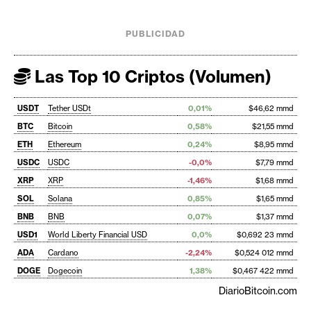
PUBLICIDAD
Las Top 10 Criptos (Volumen)
USDT
Tether USDt
0,01%
$46,62 mmd
BTC
Bitcoin
0,58%
$21,55 mmd
ETH
Ethereum
0,24%
$8,95 mmd
USDC
USDC
-0,0%
$7,79 mmd
XRP
XRP
-1,46%
$1,68 mmd
SOL
Solana
0,85%
$1,65 mmd
BNB
BNB
0,07%
$1,37 mmd
USD1
World Liberty Financial USD
0,0%
$0,692 23 mmd
ADA
Cardano
-2,24%
$0,524 012 mmd
DOGE
Dogecoin
1,38%
$0,467 422 mmd
DiarioBitcoin.com