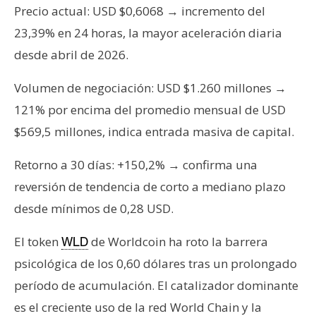
T
Precio actual: USD $0,6068 → incremento del
e
23,39% en 24 horas, la mayor aceleración diaria
m
a
desde abril de 2026.
s
Volumen de negociación: USD $1.260 millones →
121% por encima del promedio mensual de USD
R
$569,5 millones, indica entrada masiva de capital.
e
c
Retorno a 30 días: +150,2% → confirma una
u
reversión de tendencia de corto a mediano plazo
r
s
desde mínimos de 0,28 USD.
o
El token
de Worldcoin ha roto la barrera
WLD
s
psicológica de los 0,60 dólares tras un prolongado
período de acumulación. El catalizador dominante
C
es el creciente uso de la red World Chain y la
o