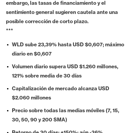
embargo, las tasas de financiamiento y el
e
sentimiento general sugieren cautela ante una
r
e
posible corrección de corto plazo.
u
***
m
WLD sube 23,39% hasta USD $0,607; máximo
diario en $0,607
I
A
Volumen diario supera USD $1.260 millones,
121% sobre media de 30 días
A
Capitalización de mercado alcanza USD
n
$2.060 millones
á
l
Precio sobre todas las medias móviles (7, 15,
i
30, 50, 90 y 200 SMA)
s
i
Retorno de 30 días: +150%; aún -36%