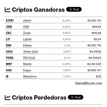
Criptos Ganadoras
ETHFI
ether.fi
8,38%
$0,383 179
OKB
OKB
5,32%
$89,94
ZEC
Zcash
2,85%
$510,08
LIT
Lighter
2,53%
$2,34
ENA
Ethena
2,4%
$0,093 716
XAUt
Tether Gold
2,16%
$4.315,85
PAXG
PAX Gold
2,11%
$4.325,83
MNT
Mantle
2,09%
$0,416 228
KAS
Kaspa
1,98%
$0,026 147
M
MemeCore
1,72%
$1,15
DiarioBitcoin.com
Criptos Perdedoras