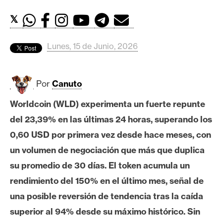
c
a
𝕏
d
o
Lunes, 15 de Junio, 2026
s
Por
Canuto
B
i
Worldcoin (WLD) experimenta un fuerte repunte
t
del 23,39% en las últimas 24 horas, superando los
c
o
0,60 USD por primera vez desde hace meses, con
i
un volumen de negociación que más que duplica
n
su promedio de 30 días. El token acumula un
rendimiento del 150% en el último mes, señal de
E
una posible reversión de tendencia tras la caída
t
superior al 94% desde su máximo histórico. Sin
h