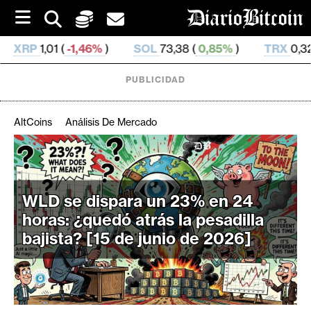
S
k
i
%
)
SOL
73,38 (
0,85%
)
TRX
0,327 209 (
0,07%
)
p
t
o
PUBLICIDAD
c
o
n
AltCoins
Análisis De Mercado
t
e
C
n
r
t
i
WLD se dispara un 23% en 24
p
horas: ¿quedó atrás la pesadilla
t
bajista? [15 de junio de 2026]
o
M
e
r