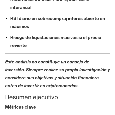
s
interanual
RSI diario en sobrecompra; interés abierto en
N
o
máximos
t
Riesgo de liquidaciones masivas si el precio
a
revierte
s
d
e
Este análisis no constituye un consejo de
P
inversión. Siempre realice su propia investigación y
r
e
considere sus objetivos y situación financiera
n
antes de invertir en criptomonedas.
s
Resumen ejecutivo
a
Métricas clave