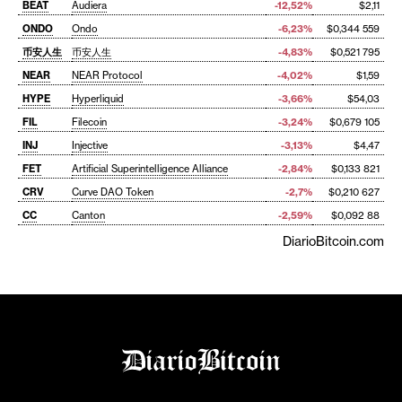
BEAT
Audiera
-12,52%
$2,11
ONDO
Ondo
-6,23%
$0,344 559
币安人生
币安人生
-4,83%
$0,521 795
NEAR
NEAR Protocol
-4,02%
$1,59
HYPE
Hyperliquid
-3,66%
$54,03
FIL
Filecoin
-3,24%
$0,679 105
INJ
Injective
-3,13%
$4,47
FET
Artificial Superintelligence Alliance
-2,84%
$0,133 821
CRV
Curve DAO Token
-2,7%
$0,210 627
CC
Canton
-2,59%
$0,092 88
DiarioBitcoin.com