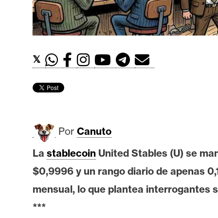
t
h
e
r
𝕏
e
u
m
I
Por
Canuto
A
La
stablecoin
United Stables (U) se ma
$0,9996 y un rango diario de apenas 0
A
n
mensual, lo que plantea interrogantes 
á
***
l