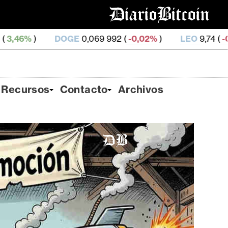
OGE
0,069 992 (
-0,02%
)
LEO
9,74 (
-0,21%
)
ZEC
Recursos
Contacto
Archivos