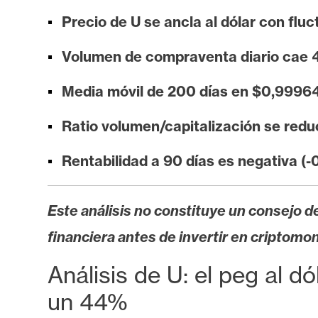
i
Precio de U se ancla al dólar con flu
s
i
Volumen de compraventa diario cae 4
s
Media móvil de 200 días en $0,99964
N
Ratio volumen/capitalización se redu
o
t
Rentabilidad a 90 días es negativa (-
a
s
Este análisis no constituye un consejo de
d
e
financiera antes de invertir en criptomo
P
Análisis de U: el peg al d
r
e
un 44%
n