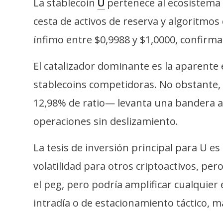
La stablecoin
pertenece al ecosistema 
U
i
c
cesta de activos de reserva y algoritmos
i
ínfimo entre $0,9988 y $1,0000, confirm
d
a
El catalizador dominante es la aparente 
d
stablecoins competidoras. No obstante,
12,98% de ratio— levanta una bandera ama
operaciones sin deslizamiento.
La tesis de inversión principal para U e
volatilidad para otros criptoactivos, p
el peg, pero podría amplificar cualquier
intradía o de estacionamiento táctico, 