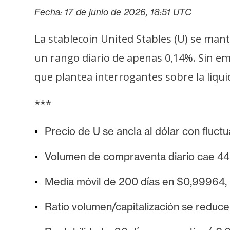
s
Fecha: 17 de junio de 2026, 18:51 UTC
a
La stablecoin United Stables (U) se man
un rango diario de apenas 0,14%. Sin e
T
e
que plantea interrogantes sobre la liqu
m
a
***
s
Precio de U se ancla al dólar con fluct
R
Volumen de compraventa diario cae 44
e
c
Media móvil de 200 días en $0,99964, 
u
r
Ratio volumen/capitalización se reduce
s