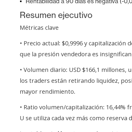
Rentabilidad a 90 días es negativa (-0,
o
s
Resumen ejecutivo
Métricas clave
C
o
• Precio actual: $0,9996 y capitalización
n
que la presión vendedora es insignifica
t
a
• Volumen diario: USD $166,1 millones, 
c
t
los traders están retirando liquidez, po
o
mayor rendimiento.
y
P
• Ratio volumen/capitalización: 16,44% 
u
U se utiliza cada vez más como reserva 
b
l