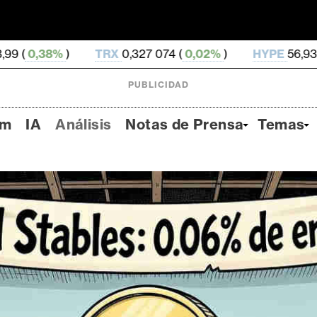
TRX
0,327 074 (
0,02%
)
HYPE
56,93 (
3,46%
)
D
PUBLICIDAD
um
IA
Análisis
Notas de Prensa
Temas