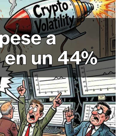
 pese a
o en un 44%