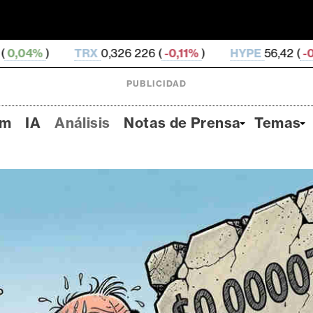
RX
0,326 226 (
-0,11%
)
HYPE
56,42 (
-0,3%
)
DOG
PUBLICIDAD
um
IA
Análisis
Notas de Prensa
Temas