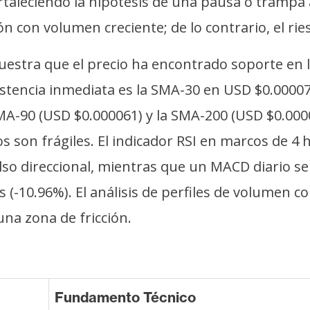
rtaleciendo la hipótesis de una pausa o trampa a
on volumen creciente; de lo contrario, el riesg
estra que el precio ha encontrado soporte en l
sistencia inmediata es la SMA-30 en USD $0.0000
-90 (USD $0.000061) y la SMA-200 (USD $0.0000
os son frágiles. El indicador RSI en marcos de 
ulso direccional, mientras que un MACD diario s
as (-10.96%). El análisis de perfiles de volumen 
na zona de fricción.
Fundamento Técnico