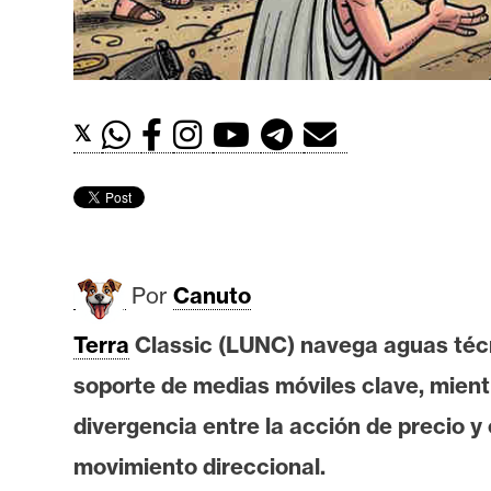
t
h
e
r
𝕏
e
u
m
I
Por
Canuto
A
Terra
Classic (LUNC) navega aguas técn
soporte de medias móviles clave, mien
A
n
divergencia entre la acción de precio y
á
movimiento direccional.
l