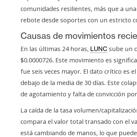
o
comunidades resilientes, más que a una 
s
rebote desde soportes con un estricto con
C
Causas de movimientos reci
o
n
En las últimas 24 horas,
sube un d
LUNC
t
$0.0000726. Este movimiento es signific
a
fue seis veces mayor. El dato crítico es
c
t
debajo de la media de 30 días. Este cola
o
de agotamiento y falta de convicción po
y
P
La caída de la tasa volumen/capitalizaci
u
compara el valor total transado con el v
b
l
está cambiando de manos, lo que puede 