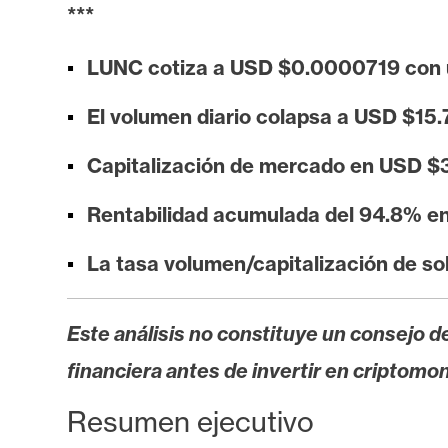
i
***
s
i
LUNC cotiza a USD $0.0000719 con u
s
El volumen diario colapsa a USD $15
N
Capitalización de mercado en USD $3
o
Rentabilidad acumulada del 94.8% en
t
a
La tasa volumen/capitalización de s
s
d
e
Este análisis no constituye un consejo de
P
financiera antes de invertir en criptomo
r
e
Resumen ejecutivo
n