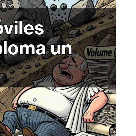
viles
ploma un