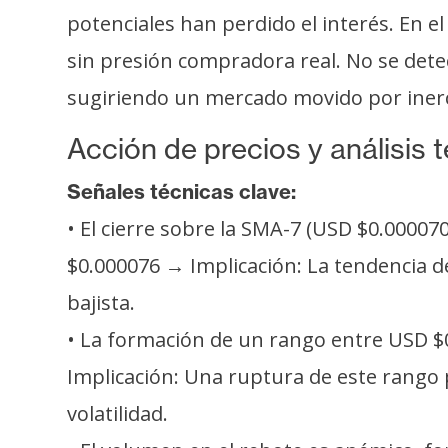
i
potenciales han perdido el interés. En el
c
sin presión compradora real. No se dete
i
d
sugiriendo un mercado movido por inerci
a
d
Acción de precios y análisis 
Señales técnicas clave:
• El cierre sobre la SMA-7 (USD $0.00007
$0.000076 → Implicación: La tendencia d
bajista.
• La formación de un rango entre USD $0.
Implicación: Una ruptura de este rango
volatilidad.