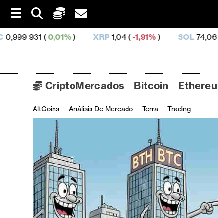
S
k
i
01%
)
XRP
1,04 (
-1,91%
)
SOL
74,06 (
0,04%
)
T
p
t
o
c
o
CriptoMercados
Bitcoin
Ethere
n
t
AltCoins
Análisis De Mercado
Terra
Trading
C
e
n
r
t
i
p
t
o
M
e