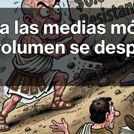
a las medias mó
 volumen se des