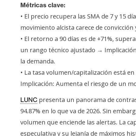
s
Métricas clave:
a
• El precio recupera las SMA de 7 y 15 d
movimiento alcista carece de convicción y
T
• El retorno a 90 días es de +71%, supe
e
un rango técnico ajustado → Implicación:
m
a
la demanda.
s
• La tasa volumen/capitalización está en
Implicación: Aumenta el riesgo de un mo
R
e
presenta un panorama de contrast
LUNC
c
94.87% en lo que va de 2026. Sin embarg
u
r
volumen que enciende las alertas. La cap
s
especulativa y su lejanía de máximos his