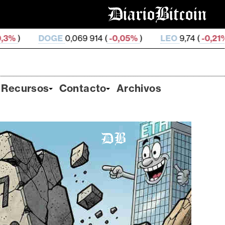
E
0,069 914 (
-0,05%
)
LEO
9,74 (
-0,21%
)
ZEC
510,1
Recursos
Contacto
Archivos