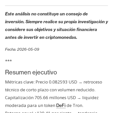
s
Este análisis no constituye un consejo de
N
inversión. Siempre realice su propia investigación y
o
considere sus objetivos y situación financiera
t
antes de invertir en criptomonedas.
a
s
Fecha: 2026-05-09
d
e
***
P
r
Resumen ejecutivo
e
Métricas clave: Precio 0.082593 USD → retroceso
n
s
técnico de corto plazo con volumen reducido.
a
Capitalización 705.66 millones USD → liquidez
moderada para un token
de Tron.
DeFi