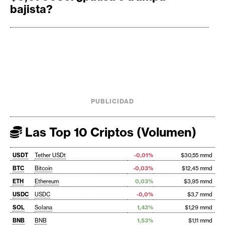
bajista?
PUBLICIDAD
Las Top 10 Criptos (Volumen)
USDT
Tether USDt
-0,01%
$30,55 mmd
BTC
Bitcoin
-0,03%
$12,45 mmd
ETH
Ethereum
0,03%
$3,95 mmd
USDC
USDC
-0,0%
$3,7 mmd
SOL
Solana
1,43%
$1,29 mmd
BNB
BNB
1,53%
$1,11 mmd