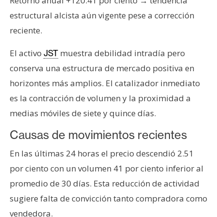
T
Retorno anual +120.41 por ciento → tendencia
e
estructural alcista aún vigente pese a corrección
m
reciente.
a
s
El activo
muestra debilidad intradía pero
JST
conserva una estructura de mercado positiva en
R
horizontes más amplios. El catalizador inmediato
e
es la contracción de volumen y la proximidad a
c
medias móviles de siete y quince días.
u
r
Causas de movimientos recientes
s
En las últimas 24 horas el precio descendió 2.51
o
s
por ciento con un volumen 41 por ciento inferior al
promedio de 30 días. Esta reducción de actividad
sugiere falta de convicción tanto compradora como
C
o
vendedora.