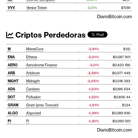
VVV
Venice Token
3,13%
$11,59
DiarioBitcoin.com
Criptos Perdedoras
M
MemeCore
-3,91%
$1,12
ENA
Ethena
-3,01%
$0,087 901
AERO
Aerodrome Finance
-3,0%
$0,423 196
ARB
Arbitrum
-2,58%
$0,077 449
NIGHT
Midnight
-2,05%
$0,018 393
ADA
Cardano
-1,53%
$0,196 634
DOT
Polkadot
-1,52%
$0,806 44
GRAM
Gram (prev. Toncoin)
-1,51%
$1,34
ALGO
Algorand
-1,49%
$0,085 936
PI
Pi
-1,42%
$0,090 001
DiarioBitcoin.com