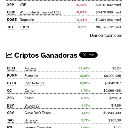
XRP
XRP
-0,23%
$0,642 502 mmd
USD1
World Liberty Financial USD
-0,02%
$0,470 686 mmd
DOGE
Dogecoin
-0,23%
$0,384 966 mmd
TRX
TRON
0,19%
$0,302 572 mmd
DiarioBitcoin.com
Criptos Ganadoras
BEAT
Audiera
32,44%
$3,24
PUMP
Pump.fun
10,15%
$0,002 535
PYTH
Pyth Network
8,08%
$0,042 107
CC
Canton
6,79%
$0,096 466
ZEC
Zcash
4,75%
$523,61
BSV
Bitcoin SV
4,31%
$14,66
CRV
Curve DAO Token
4,14%
$0,234 399
TAO
Bittensor
3,71%
$203,38
ICP
Internet Computer
3,56%
$2,17