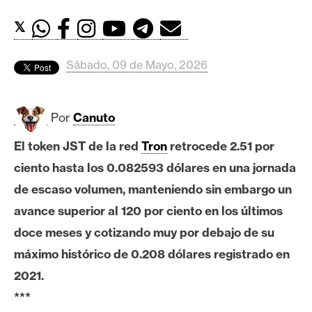
c
a
𝕏
d
o
Sábado, 09 de Mayo, 2026
s
Por
Canuto
B
i
El token JST de la red
Tron
retrocede 2.51 por
t
ciento hasta los 0.082593 dólares en una jornada
c
o
de escaso volumen, manteniendo sin embargo un
i
avance superior al 120 por ciento en los últimos
n
doce meses y cotizando muy por debajo de su
máximo histórico de 0.208 dólares registrado en
E
2021.
t
***
h