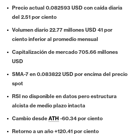
e
Precio actual 0.082593 USD con caída diaria
r
del 2.51 por ciento
e
u
Volumen diario 22.77 millones USD 41 por
m
ciento inferior al promedio mensual
Capitalización de mercado 705.66 millones
I
USD
A
SMA-7 en 0.083822 USD por encima del precio
spot
A
n
RSI no disponible en datos pero estructura
á
alcista de medio plazo intacta
l
i
Cambio desde
ATH
-60.34 por ciento
s
i
Retorno a un año +120.41 por ciento