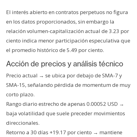
n
El interés abierto en contratos perpetuos no figura
t
a
en los datos proporcionados, sin embargo la
c
relación volumen-capitalización actual de 3.23 por
t
ciento indica menor participación especulativa que
o
el promedio histórico de 5.49 por ciento.
y
P
Acción de precios y análisis técnico
u
b
Precio actual → se ubica por debajo de SMA-7 y
l
SMA-15, señalando pérdida de momentum de muy
i
corto plazo.
c
Rango diario estrecho de apenas 0.00052 USD →
i
d
baja volatilidad que suele preceder movimientos
a
direccionales.
d
Retorno a 30 días +19.17 por ciento → mantiene