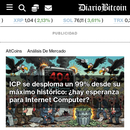
S
k
i
,13%
)
SOL
76,11 (
3,61%
)
TRX
0,328 655 (
0,54%
)
p
t
o
PUBLICIDAD
c
o
n
AltCoins
Análisis De Mercado
t
e
C
n
r
t
i
ICP se desploma un 99% desde su
p
máximo histórico: ¿hay esperanza
t
para Internet Computer?
o
M
e
r