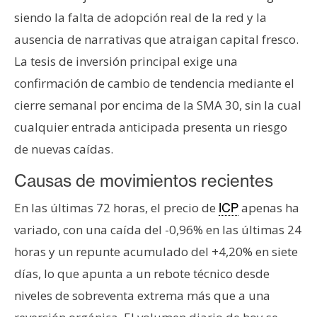
n
siendo la falta de adopción real de la red y la
t
ausencia de narrativas que atraigan capital fresco.
a
La tesis de inversión principal exige una
c
t
confirmación de cambio de tendencia mediante el
o
cierre semanal por encima de la SMA 30, sin la cual
y
cualquier entrada anticipada presenta un riesgo
P
de nuevas caídas.
u
b
Causas de movimientos recientes
l
i
En las últimas 72 horas, el precio de
apenas ha
ICP
c
variado, con una caída del -0,96% en las últimas 24
i
horas y un repunte acumulado del +4,20% en siete
d
días, lo que apunta a un rebote técnico desde
a
d
niveles de sobreventa extrema más que a una