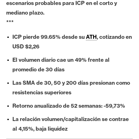
escenarios probables para ICP en el corto y
e
mediano plazo.
r
e
***
u
m
ICP pierde 99.65% desde su
ATH
, cotizando en
USD $2,26
I
El volumen diario cae un 49% frente al
A
promedio de 30 días
Las SMA de 30, 50 y 200 días presionan como
A
resistencias superiores
n
á
Retorno anualizado de 52 semanas: -59,73%
l
i
La relación volumen/capitalización se contrae
s
al 4,15%, baja liquidez
i