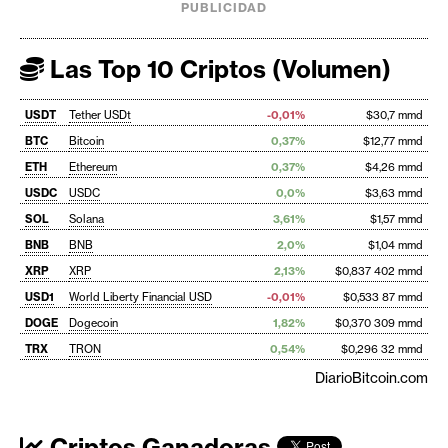
PUBLICIDAD
Las Top 10 Criptos (Volumen)
USDT
Tether USDt
-0,01%
$30,7 mmd
BTC
Bitcoin
0,37%
$12,77 mmd
ETH
Ethereum
0,37%
$4,26 mmd
USDC
USDC
0,0%
$3,63 mmd
SOL
Solana
3,61%
$1,57 mmd
BNB
BNB
2,0%
$1,04 mmd
XRP
XRP
2,13%
$0,837 402 mmd
USD1
World Liberty Financial USD
-0,01%
$0,533 87 mmd
DOGE
Dogecoin
1,82%
$0,370 309 mmd
TRX
TRON
0,54%
$0,296 32 mmd
DiarioBitcoin.com
Criptos Ganadoras