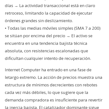
T
días → La actividad transaccional está en claro
e
m
retroceso, limitando la capacidad de ejecutar
a
órdenes grandes sin deslizamiento.
s
• Todas las medias móviles simples (SMA 7 a 200)
se sitúan por encima del precio → El activo se
R
encuentra en una tendencia bajista técnica
e
absoluta, con resistencias escalonadas que
c
dificultan cualquier intento de recuperación.
u
r
Internet Computer ha entrado en una fase de
s
letargo extremo. La acción de precios muestra una
o
s
estructura de mínimos decrecientes con rebotes
cada vez más débiles, lo que sugiere que la
demanda compradora es insuficiente para revertir
C
o
la inercia bajista. El catalizador dominante sigue