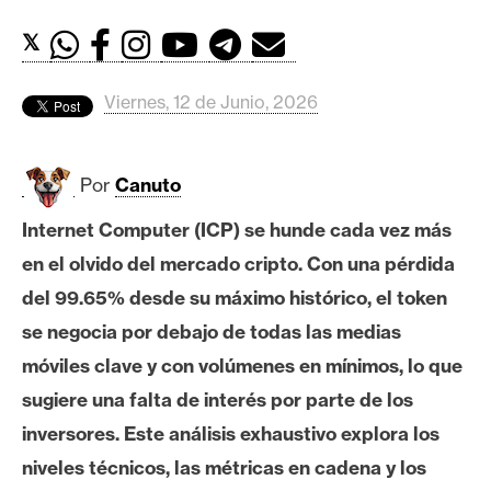
c
a
𝕏
d
o
Viernes, 12 de Junio, 2026
s
Por
Canuto
B
i
Internet Computer (ICP) se hunde cada vez más
t
en el olvido del mercado cripto. Con una pérdida
c
o
del 99.65% desde su máximo histórico, el token
i
se negocia por debajo de todas las medias
n
móviles clave y con volúmenes en mínimos, lo que
sugiere una falta de interés por parte de los
E
inversores. Este análisis exhaustivo explora los
t
niveles técnicos, las métricas en cadena y los
h