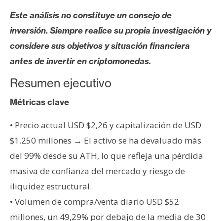
s
Este análisis no constituye un consejo de
inversión. Siempre realice su propia investigación y
N
considere sus objetivos y situación financiera
o
antes de invertir en criptomonedas.
t
a
Resumen ejecutivo
s
d
Métricas clave
e
P
• Precio actual USD $2,26 y capitalización de USD
r
$1.250 millones → El activo se ha devaluado más
e
del 99% desde su ATH, lo que refleja una pérdida
n
masiva de confianza del mercado y riesgo de
s
iliquidez estructural.
a
• Volumen de compra/venta diario USD $52
millones, un 49,29% por debajo de la media de 30