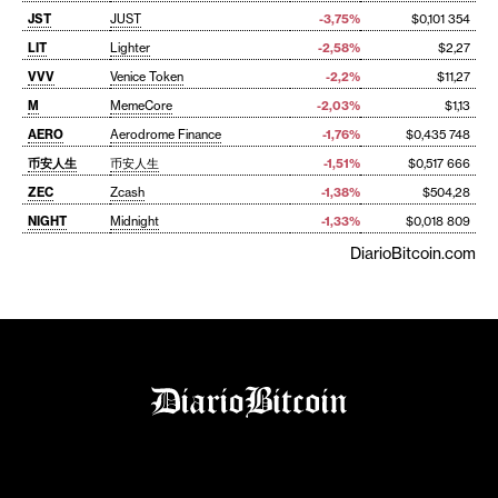
JST
JUST
-3,75%
$0,101 354
LIT
Lighter
-2,58%
$2,27
VVV
Venice Token
-2,2%
$11,27
M
MemeCore
-2,03%
$1,13
AERO
Aerodrome Finance
-1,76%
$0,435 748
币安人生
币安人生
-1,51%
$0,517 666
ZEC
Zcash
-1,38%
$504,28
NIGHT
Midnight
-1,33%
$0,018 809
DiarioBitcoin.com