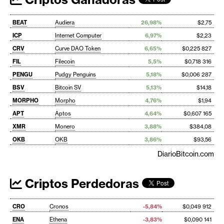
BEAT
Audiera
26,98%
$2,75
ICP
Internet Computer
6,97%
$2,23
CRV
Curve DAO Token
6,65%
$0,225 827
FIL
Filecoin
5,5%
$0,718 316
PENGU
Pudgy Penguins
5,18%
$0,006 287
BSV
Bitcoin SV
5,13%
$14,18
MORPHO
Morpho
4,76%
$1,94
APT
Aptos
4,64%
$0,607 165
XMR
Monero
3,88%
$384,08
OKB
OKB
3,86%
$93,56
DiarioBitcoin.com
Criptos Perdedoras
CRO
Cronos
-5,84%
$0,049 912
ENA
Ethena
-3,83%
$0,090 141