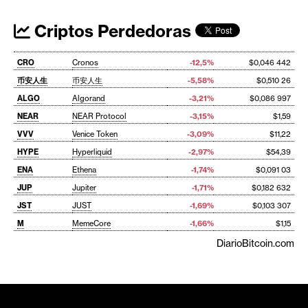
Criptos Perdedoras
CRO
Cronos
-12,5%
$0,046 442
币安人生
币安人生
-5,58%
$0,510 26
ALGO
Algorand
-3,21%
$0,086 997
NEAR
NEAR Protocol
-3,15%
$1,59
VVV
Venice Token
-3,09%
$11,22
HYPE
Hyperliquid
-2,97%
$54,39
ENA
Ethena
-1,74%
$0,091 03
JUP
Jupiter
-1,71%
$0,182 632
JST
JUST
-1,69%
$0,103 307
M
MemeCore
-1,66%
$1,15
DiarioBitcoin.com