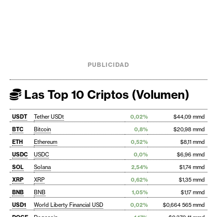
PUBLICIDAD
Las Top 10 Criptos (Volumen)
USDT
Tether USDt
0,02%
$44,09 mmd
BTC
Bitcoin
0,8%
$20,98 mmd
ETH
Ethereum
0,52%
$8,11 mmd
USDC
USDC
0,0%
$6,96 mmd
SOL
Solana
2,54%
$1,74 mmd
XRP
XRP
0,62%
$1,35 mmd
BNB
BNB
1,05%
$1,17 mmd
USD1
World Liberty Financial USD
0,02%
$0,664 565 mmd