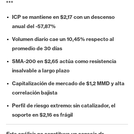
***
e
r
ICP se mantiene en $2,17 con un descenso
e
anual del -57,87%
u
m
Volumen diario cae un 10,45% respecto al
promedio de 30 días
I
SMA-200 en $2,65 actúa como resistencia
A
insalvable a largo plazo
Capitalización de mercado de $1,2 MMD y alta
A
n
correlación bajista
á
Perfil de riesgo extremo: sin catalizador, el
l
i
soporte en $2,16 es frágil
s
i
Este análisis no constituye un consejo de