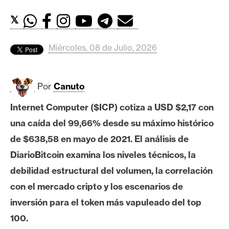
c
a
𝕏
d
o
Miércoles, 08 de Julio, 2026
s
Por
Canuto
B
i
Internet Computer ($ICP) cotiza a USD $2,17 con
t
una caída del 99,66% desde su máximo histórico
c
o
de $638,58 en mayo de 2021. El análisis de
i
DiarioBitcoin examina los niveles técnicos, la
n
debilidad estructural del volumen, la correlación
con el mercado cripto y los escenarios de
E
inversión para el token más vapuleado del top
t
100.
h