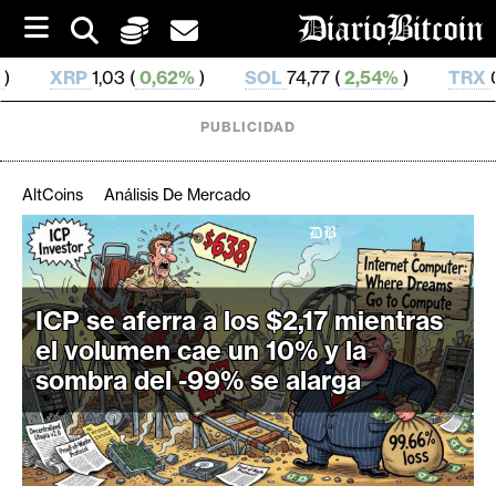
S
k
i
,62%
)
SOL
74,77 (
2,54%
)
TRX
0,327 318 (
0,13%
)
p
t
o
PUBLICIDAD
c
o
n
AltCoins
Análisis De Mercado
t
e
C
n
r
t
i
ICP se aferra a los $2,17 mientras
p
el volumen cae un 10% y la
t
sombra del -99% se alarga
o
M
e
r