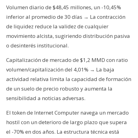
T
Volumen diario de $48,45 millones, un -10,45%
e
m
inferior al promedio de 30 días → La contracción
a
de liquidez reduce la validez de cualquier
s
movimiento alcista, sugiriendo distribución pasiva
o desinterés institucional.
R
e
Capitalización de mercado de $1,2 MMD con ratio
c
volumen/capitalización del 4,01% → La baja
u
actividad relativa limita la capacidad de formación
r
de un suelo de precio robusto y aumenta la
s
sensibilidad a noticias adversas.
o
s
El token de Internet Computer navega un mercado
hostil con un deterioro de largo plazo que supera
C
el -70% en dos años. La estructura técnica está
o