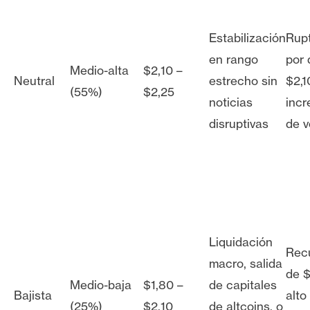
Estabilización
Rupt
en rango
por 
Medio-alta
$2,10 –
Neutral
estrecho sin
$2,1
(55%)
$2,25
noticias
inc
disruptivas
de 
Liquidación
Rec
macro, salida
de $
Medio-baja
$1,80 –
de capitales
Bajista
alto
(25%)
$2,10
de altcoins, o