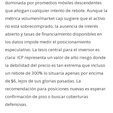
dominada por promedios móviles descendentes
n
t
que ahogan cualquier intento de rebote. Aunque la
a
métrica volumen/market cap sugiere que el activo
c
no está sobrecomprado, la ausencia de interés
t
abierto y tasas de financiamiento disponibles en
o
los datos impide medir el posicionamiento
y
P
especulativo. La tesis central para el inversor es
u
clara: ICP representa un valor de alto riesgo donde
b
la debilidad del precio es tan extrema que incluso
l
un rebote de 300% lo situaría apenas por encima
i
c
de $6, lejos de sus glorias pasadas. La
i
recomendación para posiciones nuevas es esperar
d
confirmación de piso o buscar coberturas
a
defensivas.
d