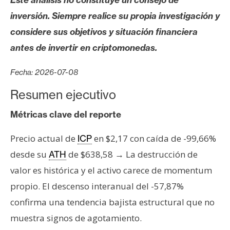
s
inversión. Siempre realice su propia investigación y
considere sus objetivos y situación financiera
N
antes de invertir en criptomonedas.
o
t
Fecha: 2026-07-08
a
s
Resumen ejecutivo
d
Métricas clave del reporte
e
P
Precio actual de
en $2,17 con caída de -99,66%
ICP
r
desde su
de $638,58 → La destrucción de
ATH
e
n
valor es histórica y el activo carece de momentum
s
propio. El descenso interanual del -57,87%
a
confirma una tendencia bajista estructural que no
muestra signos de agotamiento.