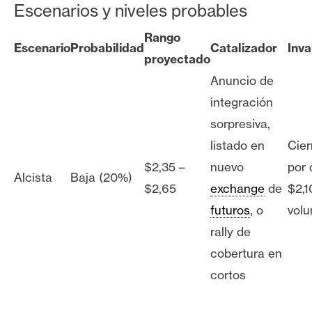
Escenarios y niveles probables
Rango
Escenario
Probabilidad
Catalizador
Inva
proyectado
Anuncio de
integración
sorpresiva,
listado en
Cier
$2,35 –
nuevo
por 
Alcista
Baja (20%)
$2,65
exchange
de
$2,1
futuros
, o
volu
rally de
cobertura en
cortos