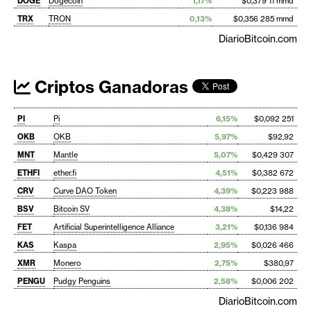
DOGE
Dogecoin
1,17%
$0,379 11 mmd
TRX
TRON
0,13%
$0,356 285 mmd
DiarioBitcoin.com
Criptos Ganadoras
PI
Pi
6,15%
$0,092 251
OKB
OKB
5,97%
$92,92
MNT
Mantle
5,07%
$0,429 307
ETHFI
ether.fi
4,51%
$0,382 672
CRV
Curve DAO Token
4,39%
$0,223 988
BSV
Bitcoin SV
4,38%
$14,22
FET
Artificial Superintelligence Alliance
3,21%
$0,136 984
KAS
Kaspa
2,95%
$0,026 466
XMR
Monero
2,75%
$380,97
PENGU
Pudgy Penguins
2,58%
$0,006 202
DiarioBitcoin.com