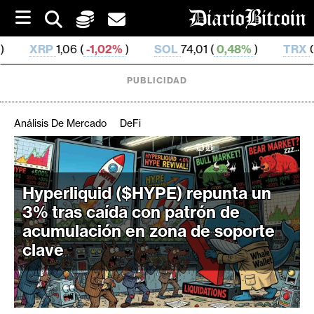
S
k
i
,02%
)
SOL
74,01 (
0,48%
)
TRX
0,327 203 (
0,09
p
t
o
PUBLICIDAD
c
o
n
Análisis De Mercado
DeFi
t
e
C
n
r
t
Hyperliquid ($HYPE) repunta un
i
3% tras caída con patrón de
p
t
acumulación en zona de soporte
o
clave
M
e
r