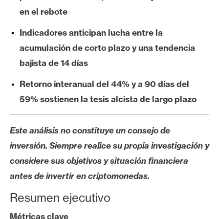
s
en el rebote
Indicadores anticipan lucha entre la
N
acumulación de corto plazo y una tendencia
o
t
bajista de 14 días
a
Retorno interanual del 44% y a 90 días del
s
d
59% sostienen la tesis alcista de largo plazo
e
P
Este análisis no constituye un consejo de
r
inversión. Siempre realice su propia investigación y
e
n
considere sus objetivos y situación financiera
s
antes de invertir en criptomonedas.
a
Resumen ejecutivo
Métricas clave