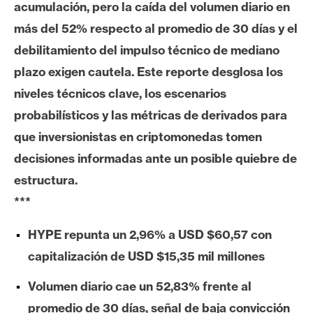
acumulación, pero la caída del volumen diario en
e
más del 52% respecto al promedio de 30 días y el
r
e
debilitamiento del impulso técnico de mediano
u
plazo exigen cautela. Este reporte desglosa los
m
niveles técnicos clave, los escenarios
probabilísticos y las métricas de derivados para
I
que inversionistas en criptomonedas tomen
A
decisiones informadas ante un posible quiebre de
estructura.
A
***
n
á
HYPE repunta un 2,96% a USD $60,57 con
l
capitalización de USD $15,35 mil millones
i
s
Volumen diario cae un 52,83% frente al
i
promedio de 30 días, señal de baja convicción