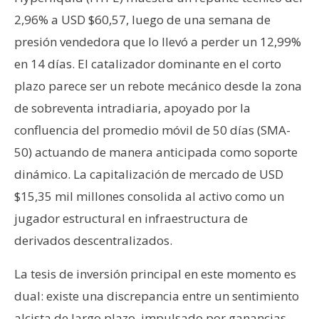
n
2,96% a USD $60,57, luego de una semana de
t
presión vendedora que lo llevó a perder un 12,99%
a
en 14 días. El catalizador dominante en el corto
c
t
plazo parece ser un rebote mecánico desde la zona
o
de sobreventa intradiaria, apoyado por la
y
confluencia del promedio móvil de 50 días (SMA-
P
50) actuando de manera anticipada como soporte
u
b
dinámico. La capitalización de mercado de USD
l
$15,35 mil millones consolida al activo como un
i
jugador estructural en infraestructura de
c
derivados descentralizados.
i
d
La tesis de inversión principal en este momento es
a
dual: existe una discrepancia entre un sentimiento
d
alcista de largo plazo, impulsado por ganancias