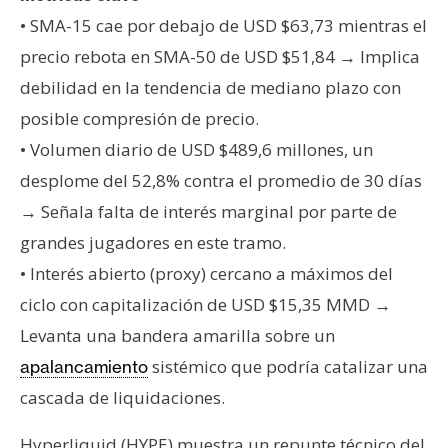
T
e
• SMA-15 cae por debajo de USD $63,73 mientras el
m
precio rebota en SMA-50 de USD $51,84 → Implica
a
debilidad en la tendencia de mediano plazo con
s
posible compresión de precio.
• Volumen diario de USD $489,6 millones, un
R
desplome del 52,8% contra el promedio de 30 días
e
→ Señala falta de interés marginal por parte de
c
grandes jugadores en este tramo.
u
r
• Interés abierto (proxy) cercano a máximos del
s
ciclo con capitalización de USD $15,35 MMD →
o
Levanta una bandera amarilla sobre un
s
sistémico que podría catalizar una
apalancamiento
cascada de liquidaciones.
C
o
Hyperliquid (HYPE) muestra un repunte técnico del