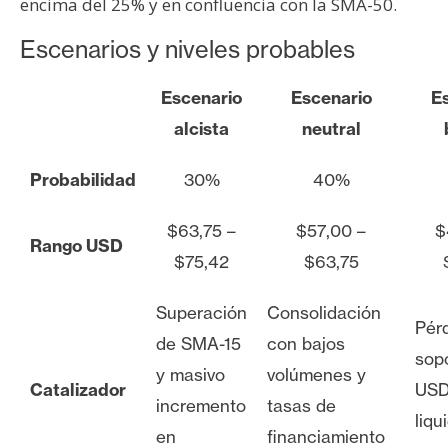
encima del 25% y en confluencia con la SMA-50.
Escenarios y niveles probables
Escenario
Escenario
E
alcista
neutral
Probabilidad
30%
40%
$63,75 –
$57,00 –
$
Rango USD
$75,42
$63,75
Superación
Consolidación
Pérd
de SMA-15
con bajos
sop
y masivo
volúmenes y
Catalizador
USD
incremento
tasas de
liqu
en
financiamiento