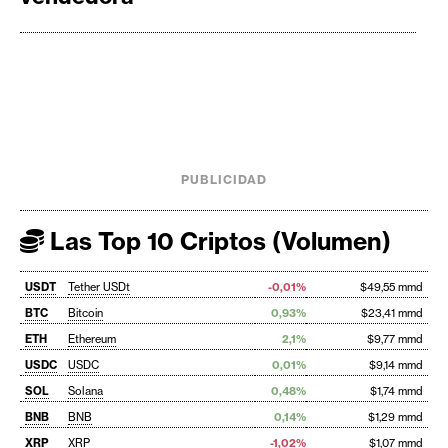
PUBLICIDAD
Las Top 10 Criptos (Volumen)
USDT
Tether USDt
-0,01%
$49,55 mmd
BTC
Bitcoin
0,93%
$23,41 mmd
ETH
Ethereum
2,1%
$9,77 mmd
USDC
USDC
0,01%
$9,14 mmd
SOL
Solana
0,48%
$1,74 mmd
BNB
BNB
0,14%
$1,29 mmd
XRP
XRP
-1,02%
$1,07 mmd