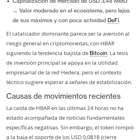
Capitalización de mercado de USD 3,48 MMD
n
→ Valor moderado en el ecosistema, pero lejos
t
de sus máximos y con poca actividad
DeFi
.
a
c
El catalizador dominante parece ser la aversión al
t
riesgo general en criptomonedas, con HBAR
o
y
siguiendo la tendencia bajista de
. La tesis
Bitcoin
P
de inversión principal se apoya en la utilidad
u
empresarial de la red Hedera, pero el contexto
b
técnico sugiere esperar a señales de estabilización.
l
i
Causas de movimientos recientes
c
i
La caída de HBAR en las últimas 24 horas no ha
d
estado acompañada de noticias fundamentales
a
específicas negativas. Sin embargo, el token rompió
d
a la baja el soporte de los USD 0,0818 (cierre