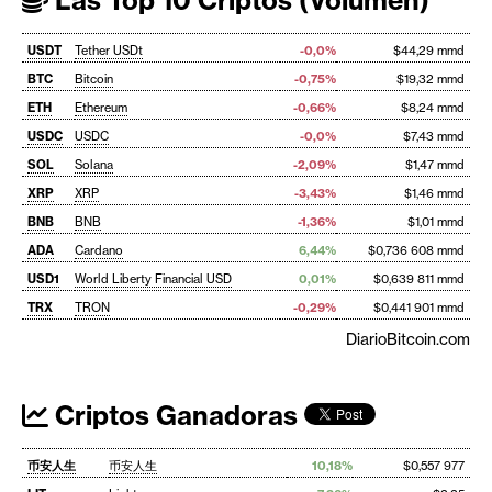
USDT
Tether USDt
-0,0%
$44,29 mmd
BTC
Bitcoin
-0,75%
$19,32 mmd
ETH
Ethereum
-0,66%
$8,24 mmd
USDC
USDC
-0,0%
$7,43 mmd
SOL
Solana
-2,09%
$1,47 mmd
XRP
XRP
-3,43%
$1,46 mmd
BNB
BNB
-1,36%
$1,01 mmd
ADA
Cardano
6,44%
$0,736 608 mmd
USD1
World Liberty Financial USD
0,01%
$0,639 811 mmd
TRX
TRON
-0,29%
$0,441 901 mmd
DiarioBitcoin.com
Criptos Ganadoras
币安人生
币安人生
10,18%
$0,557 977