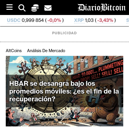
S
k
i
54 (
-0,0%
)
XRP
1,03 (
-3,43%
)
SOL
72,81 (
-2,09
p
t
o
PUBLICIDAD
c
o
n
AltCoins
Análisis De Mercado
t
e
C
n
r
t
i
HBAR se desangra bajo los
p
promedios móviles: ¿es el fin de la
t
recuperación?
o
M
e
r