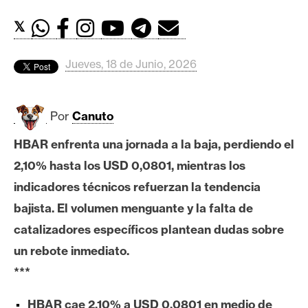
c
a
𝕏
d
o
Jueves, 18 de Junio, 2026
s
Por
Canuto
B
i
HBAR enfrenta una jornada a la baja, perdiendo el
t
2,10% hasta los USD 0,0801, mientras los
c
o
indicadores técnicos refuerzan la tendencia
i
bajista. El volumen menguante y la falta de
n
catalizadores específicos plantean dudas sobre
un rebote inmediato.
E
***
t
h
HBAR cae 2,10% a USD 0,0801 en medio de