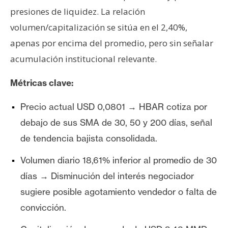
T
presiones de liquidez. La relación
e
m
volumen/capitalización se sitúa en el 2,40%,
a
apenas por encima del promedio, pero sin señalar
s
acumulación institucional relevante.
Métricas clave:
R
e
Precio actual USD 0,0801 → HBAR cotiza por
c
debajo de sus SMA de 30, 50 y 200 días, señal
u
r
de tendencia bajista consolidada.
s
Volumen diario 18,61% inferior al promedio de 30
o
s
días → Disminución del interés negociador
sugiere posible agotamiento vendedor o falta de
convicción.
C
o