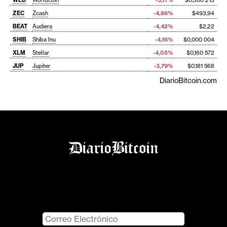
ZEC
Zcash
-4,86%
$493,94
BEAT
Audiera
-4,42%
$2,22
SHIB
Shiba Inu
-4,16%
$0,000 004
XLM
Stellar
-4,05%
$0,160 572
JUP
Jupiter
-3,79%
$0,181 568
DiarioBitcoin.com