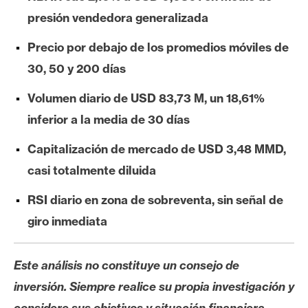
e
presión vendedora generalizada
r
e
Precio por debajo de los promedios móviles de
u
30, 50 y 200 días
m
Volumen diario de USD 83,73 M, un 18,61%
inferior a la media de 30 días
I
A
Capitalización de mercado de USD 3,48 MMD,
casi totalmente diluida
A
RSI diario en zona de sobreventa, sin señal de
n
giro inmediata
á
l
i
Este análisis no constituye un consejo de
s
inversión. Siempre realice su propia investigación y
i
considere sus objetivos y situación financiera