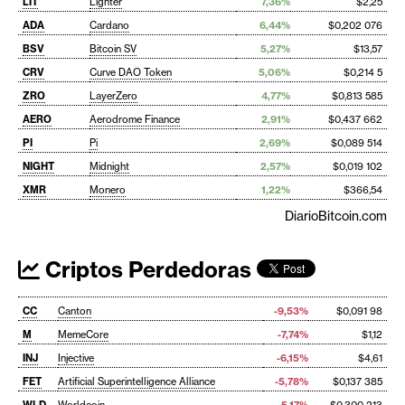
LIT
Lighter
7,36%
$2,25
ADA
Cardano
6,44%
$0,202 076
BSV
Bitcoin SV
5,27%
$13,57
CRV
Curve DAO Token
5,06%
$0,214 5
ZRO
LayerZero
4,77%
$0,813 585
AERO
Aerodrome Finance
2,91%
$0,437 662
PI
Pi
2,69%
$0,089 514
NIGHT
Midnight
2,57%
$0,019 102
XMR
Monero
1,22%
$366,54
DiarioBitcoin.com
Criptos Perdedoras
CC
Canton
-9,53%
$0,091 98
M
MemeCore
-7,74%
$1,12
INJ
Injective
-6,15%
$4,61
FET
Artificial Superintelligence Alliance
-5,78%
$0,137 385
WLD
Worldcoin
-5,17%
$0,300 213