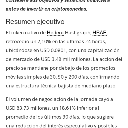
s
antes de invertir en criptomonedas.
Resumen ejecutivo
N
o
El token nativo de
Hashgraph,
,
Hedera
HBAR
t
retrocedió un 2,10% en las últimas 24 horas,
a
ubicándose en USD 0,0801, con una capitalización
s
d
de mercado de USD 3,48 mil millones. La acción del
e
precio se mantiene por debajo de los promedios
P
móviles simples de 30, 50 y 200 días, confirmando
r
una estructura técnica bajista de mediano plazo.
e
n
El volumen de negociación de la jornada cayó a
s
USD 83,73 millones, un 18,61% inferior al
a
promedio de los últimos 30 días, lo que sugiere
una reducción del interés especulativo y posibles