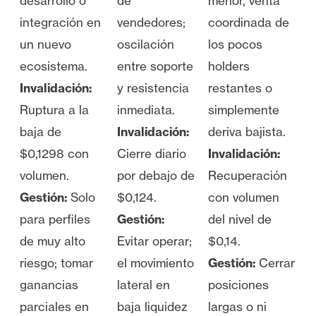
desarrollo o
de
menor, venta
integración en
vendedores;
coordinada de
un nuevo
oscilación
los pocos
ecosistema.
entre soporte
holders
Invalidación:
y resistencia
restantes o
Ruptura a la
inmediata.
simplemente
baja de
Invalidación:
deriva bajista.
$0,1298 con
Cierre diario
Invalidación:
volumen.
por debajo de
Recuperación
Gestión:
Solo
$0,124.
con volumen
para perfiles
Gestión:
del nivel de
de muy alto
Evitar operar;
$0,14.
riesgo; tomar
el movimiento
Gestión:
Cerrar
ganancias
lateral en
posiciones
parciales en
baja liquidez
largas o ni