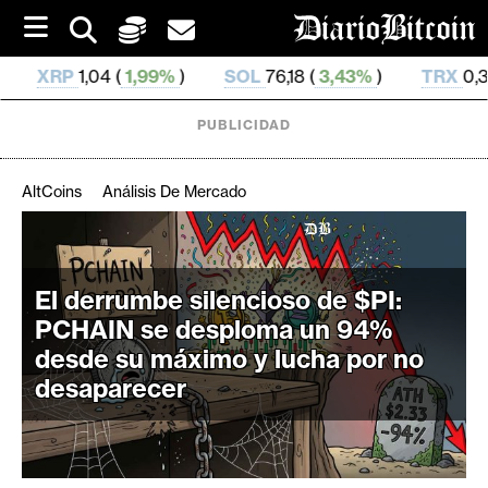
S
k
i
99%
)
SOL
76,18 (
3,43%
)
TRX
0,328 691 (
0,42%
)
p
t
o
PUBLICIDAD
c
o
n
AltCoins
Análisis De Mercado
t
e
C
n
r
t
El derrumbe silencioso de $PI:
i
PCHAIN se desploma un 94%
p
t
desde su máximo y lucha por no
o
desaparecer
M
e
r