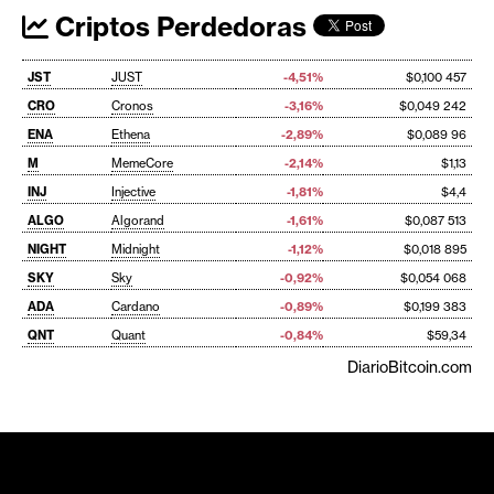
Criptos Perdedoras
JST
JUST
-4,51%
$0,100 457
CRO
Cronos
-3,16%
$0,049 242
ENA
Ethena
-2,89%
$0,089 96
M
MemeCore
-2,14%
$1,13
INJ
Injective
-1,81%
$4,4
ALGO
Algorand
-1,61%
$0,087 513
NIGHT
Midnight
-1,12%
$0,018 895
SKY
Sky
-0,92%
$0,054 068
ADA
Cardano
-0,89%
$0,199 383
QNT
Quant
-0,84%
$59,34
DiarioBitcoin.com