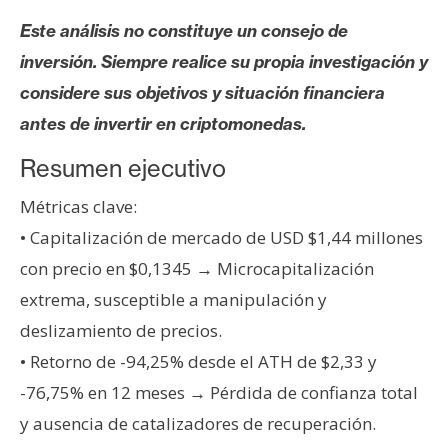
s
Este análisis no constituye un consejo de
inversión. Siempre realice su propia investigación y
N
considere sus objetivos y situación financiera
o
antes de invertir en criptomonedas.
t
a
Resumen ejecutivo
s
d
Métricas clave:
e
• Capitalización de mercado de USD $1,44 millones
P
con precio en $0,1345 → Microcapitalización
r
extrema, susceptible a manipulación y
e
n
deslizamiento de precios.
s
• Retorno de -94,25% desde el ATH de $2,33 y
a
-76,75% en 12 meses → Pérdida de confianza total
y ausencia de catalizadores de recuperación.