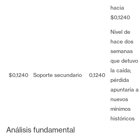
hacia
$0,1240
Nivel de
hace dos
semanas
que detuvo
la caída;
$0,1240
Soporte secundario
0,1240
pérdida
apuntaría a
nuevos
mínimos
históricos
Análisis fundamental