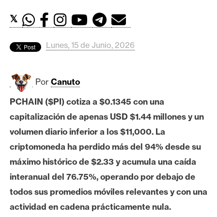
c
a
𝕏
d
o
Lunes, 15 de Junio, 2026
s
Por
Canuto
B
i
PCHAIN ($PI) cotiza a $0.1345 con una
t
capitalización de apenas USD $1.44 millones y un
c
o
volumen diario inferior a los $11,000. La
i
criptomoneda ha perdido más del 94% desde su
n
máximo histórico de $2.33 y acumula una caída
interanual del 76.75%, operando por debajo de
E
todos sus promedios móviles relevantes y con una
t
actividad en cadena prácticamente nula.
h