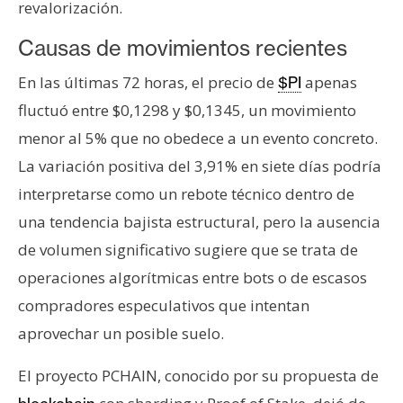
revalorización.
n
t
Causas de movimientos recientes
a
c
En las últimas 72 horas, el precio de
apenas
$PI
t
fluctuó entre $0,1298 y $0,1345, un movimiento
o
menor al 5% que no obedece a un evento concreto.
y
La variación positiva del 3,91% en siete días podría
P
interpretarse como un rebote técnico dentro de
u
b
una tendencia bajista estructural, pero la ausencia
l
de volumen significativo sugiere que se trata de
i
operaciones algorítmicas entre bots o de escasos
c
compradores especulativos que intentan
i
d
aprovechar un posible suelo.
a
d
El proyecto PCHAIN, conocido por su propuesta de