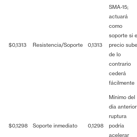
SMA-15;
actuará
como
soporte si e
$0,1313
Resistencia/Soporte
0,1313
precio sube
de lo
contrario
cederá
fácilmente
Mínimo del
día anterior
ruptura
$0,1298
Soporte inmediato
0,1298
podría
acelerar