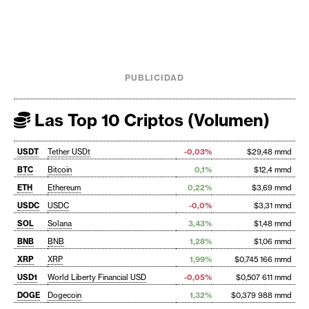
PUBLICIDAD
Las Top 10 Criptos (Volumen)
USDT
Tether USDt
-0,03%
$29,48 mmd
BTC
Bitcoin
0,1%
$12,4 mmd
ETH
Ethereum
0,22%
$3,69 mmd
USDC
USDC
-0,0%
$3,31 mmd
SOL
Solana
3,43%
$1,48 mmd
BNB
BNB
1,28%
$1,06 mmd
XRP
XRP
1,99%
$0,745 166 mmd
USD1
World Liberty Financial USD
-0,05%
$0,507 611 mmd
DOGE
Dogecoin
1,32%
$0,379 988 mmd