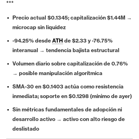
***
e
r
Precio actual $0.1345; capitalización $1.44M →
e
microcap sin liquidez
u
m
-94.25% desde
ATH
de $2.33 y -76.75%
interanual → tendencia bajista estructural
I
Volumen diario sobre capitalización de 0.76%
A
→ posible manipulación algorítmica
SMA-30 en $0.1403 actúa como resistencia
A
n
inmediata; soporte en $0.1298 (mínimo de ayer)
á
Sin métricas fundamentales de adopción ni
l
i
desarrollo activo → activo con alto riesgo de
s
deslistado
i