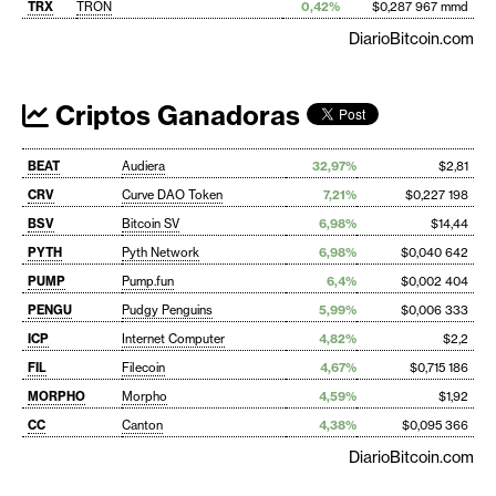
TRX
TRON
0,42%
$0,287 967 mmd
DiarioBitcoin.com
Criptos Ganadoras
BEAT
Audiera
32,97%
$2,81
CRV
Curve DAO Token
7,21%
$0,227 198
BSV
Bitcoin SV
6,98%
$14,44
PYTH
Pyth Network
6,98%
$0,040 642
PUMP
Pump.fun
6,4%
$0,002 404
PENGU
Pudgy Penguins
5,99%
$0,006 333
ICP
Internet Computer
4,82%
$2,2
FIL
Filecoin
4,67%
$0,715 186
MORPHO
Morpho
4,59%
$1,92
CC
Canton
4,38%
$0,095 366
DiarioBitcoin.com