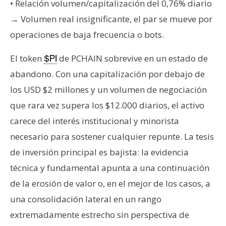
T
• Relación volumen/capitalización del 0,76% diario
e
→ Volumen real insignificante, el par se mueve por
m
operaciones de baja frecuencia o bots.
a
s
El token
de PCHAIN sobrevive en un estado de
$PI
abandono. Con una capitalización por debajo de
R
los USD $2 millones y un volumen de negociación
e
que rara vez supera los $12.000 diarios, el activo
c
carece del interés institucional y minorista
u
r
necesario para sostener cualquier repunte. La tesis
s
de inversión principal es bajista: la evidencia
o
técnica y fundamental apunta a una continuación
s
de la erosión de valor o, en el mejor de los casos, a
una consolidación lateral en un rango
C
extremadamente estrecho sin perspectiva de
o