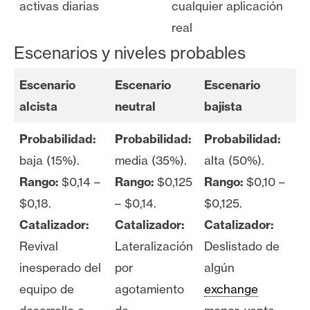
activas diarias
cualquier aplicación
real
Escenarios y niveles probables
Escenario
Escenario
Escenario
alcista
neutral
bajista
Probabilidad:
Probabilidad:
Probabilidad:
baja (15%).
media (35%).
alta (50%).
Rango:
$0,14 –
Rango:
$0,125
Rango:
$0,10 –
$0,18.
– $0,14.
$0,125.
Catalizador:
Catalizador:
Catalizador:
Revival
Lateralización
Deslistado de
inesperado del
por
algún
equipo de
agotamiento
exchange