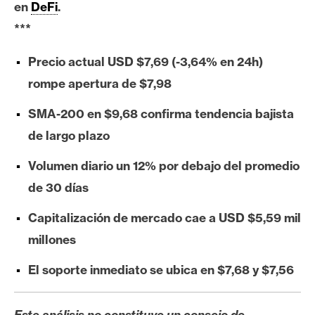
en
DeFi
.
e
***
r
e
Precio actual USD $7,69 (-3,64% en 24h)
u
m
rompe apertura de $7,98
SMA-200 en $9,68 confirma tendencia bajista
I
de largo plazo
A
Volumen diario un 12% por debajo del promedio
de 30 días
A
n
Capitalización de mercado cae a USD $5,59 mil
á
millones
l
i
El soporte inmediato se ubica en $7,68 y $7,56
s
i
Este análisis no constituye un consejo de