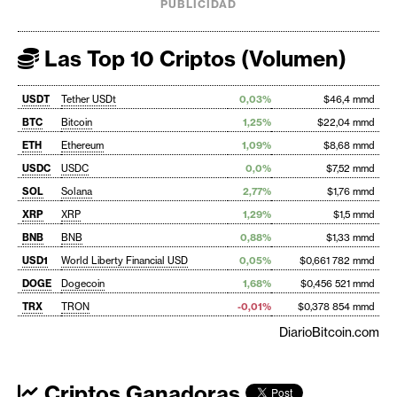
PUBLICIDAD
Las Top 10 Criptos (Volumen)
USDT
Tether USDt
0,03%
$46,4 mmd
BTC
Bitcoin
1,25%
$22,04 mmd
ETH
Ethereum
1,09%
$8,68 mmd
USDC
USDC
0,0%
$7,52 mmd
SOL
Solana
2,77%
$1,76 mmd
XRP
XRP
1,29%
$1,5 mmd
BNB
BNB
0,88%
$1,33 mmd
USD1
World Liberty Financial USD
0,05%
$0,661 782 mmd
DOGE
Dogecoin
1,68%
$0,456 521 mmd
TRX
TRON
-0,01%
$0,378 854 mmd
DiarioBitcoin.com
Criptos Ganadoras