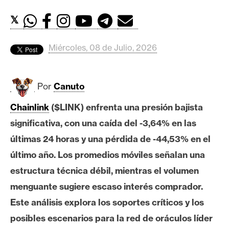
c
a
𝕏
d
o
Miércoles, 08 de Julio, 2026
s
Por
Canuto
B
i
Chainlink
($LINK) enfrenta una presión bajista
t
significativa, con una caída del -3,64% en las
c
o
últimas 24 horas y una pérdida de -44,53% en el
i
último año. Los promedios móviles señalan una
n
estructura técnica débil, mientras el volumen
menguante sugiere escaso interés comprador.
E
Este análisis explora los soportes críticos y los
t
posibles escenarios para la red de oráculos líder
h