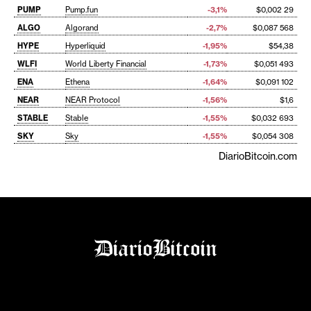
PUMP
Pump.fun
-3,1%
$0,002 29
ALGO
Algorand
-2,7%
$0,087 568
HYPE
Hyperliquid
-1,95%
$54,38
WLFI
World Liberty Financial
-1,73%
$0,051 493
ENA
Ethena
-1,64%
$0,091 102
NEAR
NEAR Protocol
-1,56%
$1,6
STABLE
Stable
-1,55%
$0,032 693
SKY
Sky
-1,55%
$0,054 308
DiarioBitcoin.com