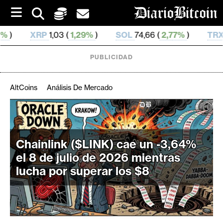
S
k
i
,29%
)
SOL
74,66 (
2,77%
)
TRX
0,327 377 (
-0,01%
p
t
o
PUBLICIDAD
c
o
n
AltCoins
Análisis De Mercado
t
e
C
n
r
t
i
Chainlink ($LINK) cae un -3,64%
p
el 8 de julio de 2026 mientras
t
lucha por superar los $8
o
M
e
r