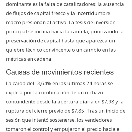
dominante es la falta de catalizadores: la ausencia
n
t
de flujos de capital fresco y la incertidumbre
a
macro presionan al activo. La tesis de inversión
c
principal se inclina hacia la cautela, priorizando la
t
preservación de capital hasta que aparezca un
o
y
quiebre técnico convincente o un cambio en las
P
métricas en cadena.
u
b
Causas de movimientos recientes
l
La caída del -3,64% en las últimas 24 horas se
i
explica por la combinación de un rechazo
c
i
contundente desde la apertura diaria en $7,98 y la
d
ruptura del cierre previo de $7,85. Tras un inicio de
a
sesión que intentó sostenerse, los vendedores
d
tomaron el control y empujaron el precio hacia el