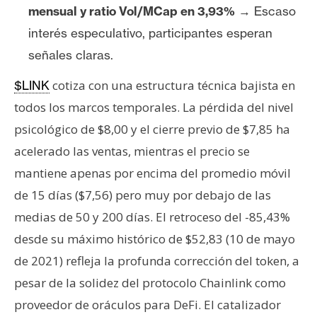
T
mensual y ratio Vol/MCap en 3,93%
→ Escaso
e
interés especulativo, participantes esperan
m
a
señales claras.
s
cotiza con una estructura técnica bajista en
$LINK
todos los marcos temporales. La pérdida del nivel
R
psicológico de $8,00 y el cierre previo de $7,85 ha
e
acelerado las ventas, mientras el precio se
c
u
mantiene apenas por encima del promedio móvil
r
de 15 días ($7,56) pero muy por debajo de las
s
medias de 50 y 200 días. El retroceso del -85,43%
o
desde su máximo histórico de $52,83 (10 de mayo
s
de 2021) refleja la profunda corrección del token, a
pesar de la solidez del protocolo Chainlink como
C
proveedor de oráculos para DeFi. El catalizador
o