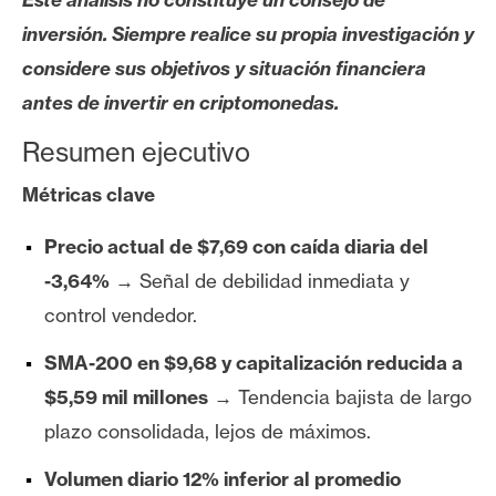
s
inversión. Siempre realice su propia investigación y
considere sus objetivos y situación financiera
N
antes de invertir en criptomonedas.
o
t
Resumen ejecutivo
a
Métricas clave
s
d
Precio actual de $7,69 con caída diaria del
e
P
-3,64%
→ Señal de debilidad inmediata y
r
control vendedor.
e
n
SMA-200 en $9,68 y capitalización reducida a
s
$5,59 mil millones
→ Tendencia bajista de largo
a
plazo consolidada, lejos de máximos.
Volumen diario 12% inferior al promedio