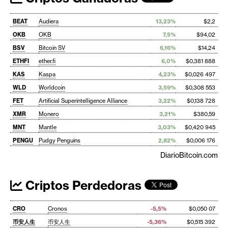
BEAT
Audiera
13,23%
$2,2
OKB
OKB
7,5%
$94,02
BSV
Bitcoin SV
6,16%
$14,24
ETHFI
ether.fi
6,0%
$0,381 888
KAS
Kaspa
4,23%
$0,026 497
WLD
Worldcoin
3,59%
$0,308 553
FET
Artificial Superintelligence Alliance
3,22%
$0,138 728
XMR
Monero
3,21%
$380,59
MNT
Mantle
3,03%
$0,420 945
PENGU
Pudgy Penguins
2,82%
$0,006 176
DiarioBitcoin.com
Criptos Perdedoras
CRO
Cronos
-5,5%
$0,050 07
币安人生
币安人生
-5,36%
$0,515 392