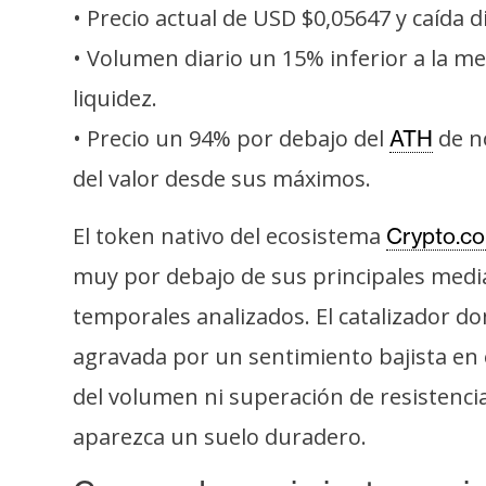
s
• Precio actual de USD $0,05647 y caída 
a
• Volumen diario un 15% inferior a la me
liquidez.
T
• Precio un 94% por debajo del
de no
ATH
e
del valor desde sus máximos.
m
a
El token nativo del ecosistema
Crypto.c
s
muy por debajo de sus principales media
temporales analizados. El catalizador do
R
e
agravada por un sentimiento bajista en e
c
del volumen ni superación de resistencia
u
r
aparezca un suelo duradero.
s