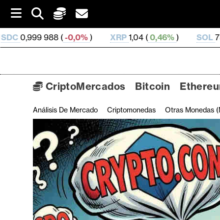
S
k
i
(
-0,0%
)
XRP
1,04 (
0,46%
)
SOL
75,5 (
2,25%
)
p
t
o
c
o
CriptoMercados
Bitcoin
Ethere
n
t
Análisis De Mercado
Criptomonedas
Otras Monedas (
C
e
n
r
t
i
p
t
o
M
e