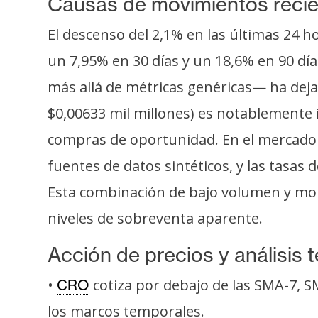
Causas de movimientos reci
o
s
El descenso del 2,1% en las últimas 24 h
un 7,95% en 30 días y un 18,6% en 90 día
C
más allá de métricas genéricas— ha dejad
o
n
$0,00633 mil millones) es notablemente in
t
compras de oportunidad. En el mercado 
a
fuentes de datos sintéticos, y las tasas 
c
t
Esta combinación de bajo volumen y mome
o
niveles de sobreventa aparente.
y
P
Acción de precios y análisis 
u
•
cotiza por debajo de las SMA-7, 
b
CRO
l
los marcos temporales.