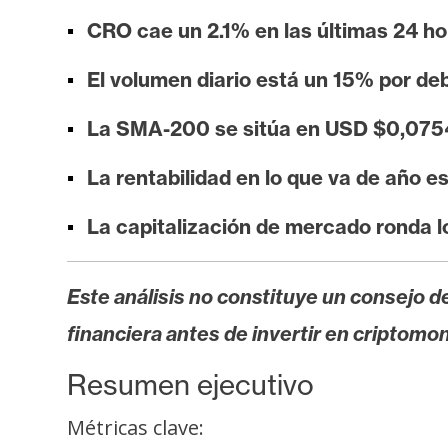
i
CRO cae un 2.1% en las últimas 24 ho
s
i
El volumen diario está un 15% por de
s
La SMA-200 se sitúa en USD $0,0754
N
La rentabilidad en lo que va de año e
o
t
La capitalización de mercado ronda l
a
s
Este análisis no constituye un consejo de
d
e
financiera antes de invertir en criptomo
P
Resumen ejecutivo
r
e
Métricas clave:
n