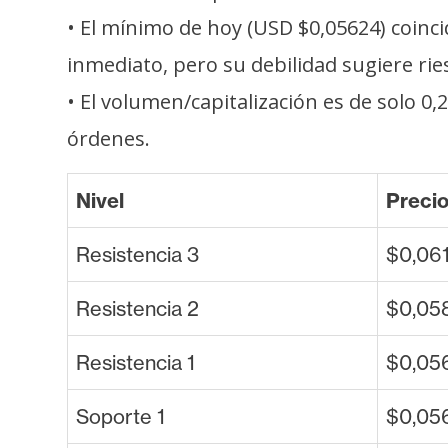
i
• El mínimo de hoy (USD $0,05624) coin
c
i
inmediato, pero su debilidad sugiere ri
d
• El volumen/capitalización es de solo 
a
órdenes.
d
Nivel
Preci
Resistencia 3
$0,06
Resistencia 2
$0,05
Resistencia 1
$0,05
Soporte 1
$0,056