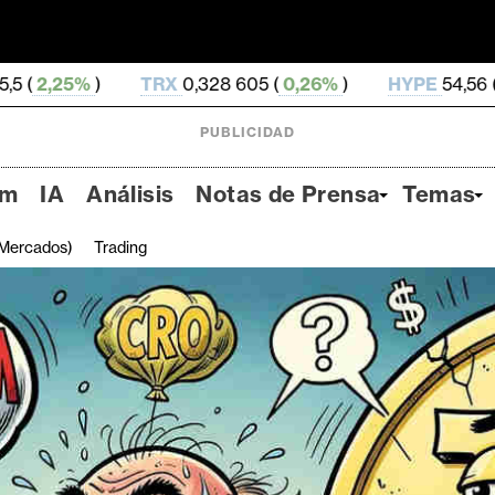
TRX
0,328 605 (
0,26%
)
HYPE
54,56 (
-3,77%
)
D
PUBLICIDAD
um
IA
Análisis
Notas de Prensa
Temas
Mercados)
Trading