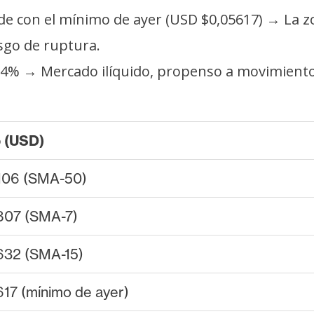
cide con el mínimo de ayer (USD $0,05617) → La
esgo de ruptura.
0,24% → Mercado ilíquido, propenso a movimiento
o (USD)
106 (SMA-50)
807 (SMA-7)
632 (SMA-15)
17 (mínimo de ayer)