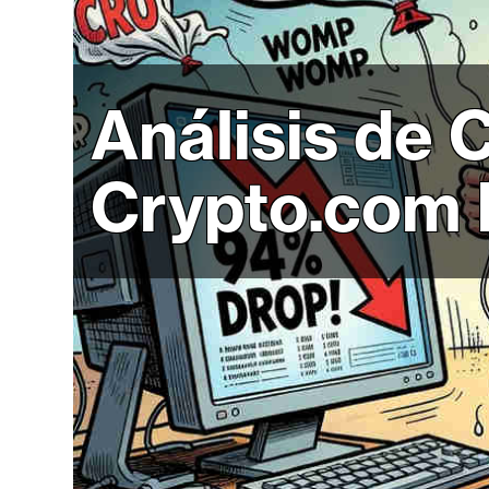
r
c
a
d
Análisis de 
o
s
Crypto.com b
B
i
t
c
o
i
n
E