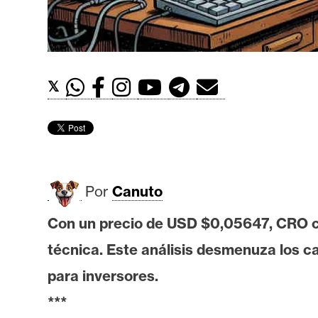
t
h
e
r
𝕏
e
u
m
I
Por
Canuto
A
Con un precio de USD $0,05647, CRO co
técnica. Este análisis desmenuza los c
A
n
para inversores.
á
***
l