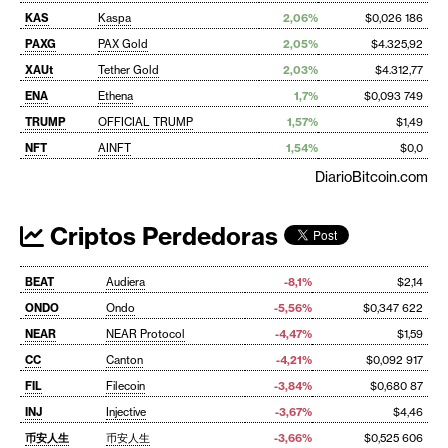
KAS
Kaspa
2,06%
$0,026 186
PAXG
PAX Gold
2,05%
$4.325,92
XAUt
Tether Gold
2,03%
$4.312,77
ENA
Ethena
1,7%
$0,093 749
TRUMP
OFFICIAL TRUMP
1,57%
$1,49
NFT
AINFT
1,54%
$0,0
DiarioBitcoin.com
Criptos Perdedoras
BEAT
Audiera
-8,1%
$2,14
ONDO
Ondo
-5,56%
$0,347 622
NEAR
NEAR Protocol
-4,47%
$1,59
CC
Canton
-4,21%
$0,092 917
FIL
Filecoin
-3,84%
$0,680 87
INJ
Injective
-3,67%
$4,46
币安人生
币安人生
-3,66%
$0,525 606