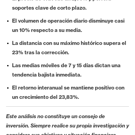
e
soportes clave de corto plazo.
r
e
El volumen de operación diario disminuye casi
u
un 10% respecto a su media.
m
La distancia con su máximo histórico supera el
23% tras la corrección.
I
A
Las medias móviles de 7 y 15 días dictan una
tendencia bajista inmediata.
A
El retorno interanual se mantiene positivo con
n
un crecimiento del 23,83%.
á
l
i
Este análisis no constituye un consejo de
s
inversión. Siempre realice su propia investigación y
i
considere sus objetivos y situación financiera