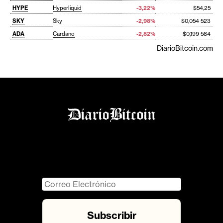
HYPE
Hyperliquid
-3,22%
$54,25
SKY
Sky
-2,98%
$0,054 523
ADA
Cardano
-2,82%
$0,199 584
DiarioBitcoin.com