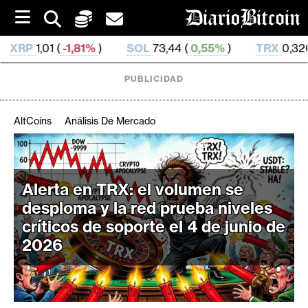
S
k
i
%
)
SOL
73,44 (
0,55%
)
TRX
0,326 884 (
0,04%
)
p
t
o
PUBLICIDAD
c
o
n
AltCoins
Análisis De Mercado
t
e
C
n
r
t
Alerta en TRX: el volumen se
i
desploma y la red prueba niveles
p
t
críticos de soporte el 4 de junio de
o
2026
M
e
r