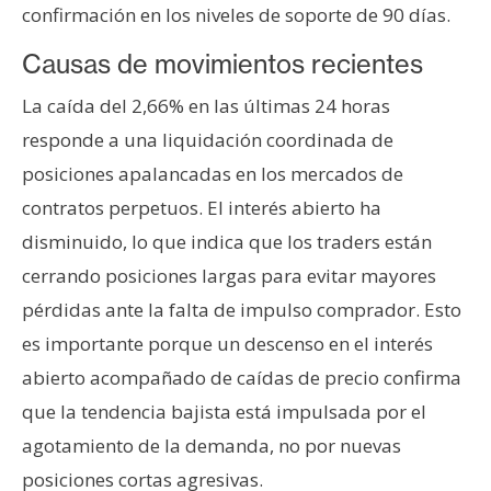
confirmación en los niveles de soporte de 90 días.
n
t
Causas de movimientos recientes
a
c
La caída del 2,66% en las últimas 24 horas
t
responde a una liquidación coordinada de
o
posiciones apalancadas en los mercados de
y
contratos perpetuos. El interés abierto ha
P
u
disminuido, lo que indica que los traders están
b
cerrando posiciones largas para evitar mayores
l
pérdidas ante la falta de impulso comprador. Esto
i
es importante porque un descenso en el interés
c
i
abierto acompañado de caídas de precio confirma
d
que la tendencia bajista está impulsada por el
a
agotamiento de la demanda, no por nuevas
d
posiciones cortas agresivas.