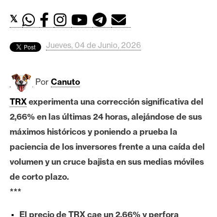
c
a
𝕏
d
o
Jueves, 04 de Junio, 2026
s
Por
Canuto
B
i
TRX
experimenta una corrección significativa del
t
2,66% en las últimas 24 horas, alejándose de sus
c
o
máximos históricos y poniendo a prueba la
i
paciencia de los inversores frente a una caída del
n
volumen y un cruce bajista en sus medias móviles
de corto plazo.
E
***
t
h
El precio de TRX cae un 2,66% y perfora