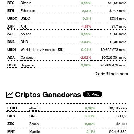
BTC
Bitcoin
0,55%
$21,68 mmd
ETH
Ethereum
0,13%
$9,07 mmd
USDC
USDC
0,0%
$7,84 mmd
XRP
XRP
-1,81%
$1,71 mmd
SOL
Solana
0,55%
$1,66 mmd
BNB
BNB
0,04%
$1,38 mmd
USD1
World Liberty Financial USD
0,01%
$0,692 573 mmd
ADA
Cardano
-2,82%
$0,528 561 mmd
DOGE
Dogecoin
0,96%
$0,469 479 mmd
DiarioBitcoin.com
Criptos Ganadoras
ETHFI
ether.fi
8,36%
$0,385 295
OKB
OKB
5,57%
$90,12
ZEC
Zcash
2,96%
$511,31
MNT
Mantle
2,11%
$0,416 382