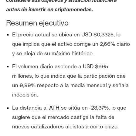
s
antes de invertir en criptomonedas.
Resumen ejecutivo
N
o
El precio actual se ubica en USD $0,3325, lo
t
que implica que el activo corrige un 2,66% diario
a
y se aleja de su máximo histórico.
s
d
El volumen diario asciende a USD $695
e
millones, lo que indica que la participación cae
P
r
un 9,99% respecto a la media mensual y señala
e
indecisión.
n
s
La distancia al
ATH
se sitúa en -23,37%, lo que
a
sugiere que el mercado castiga la falta de
nuevos catalizadores alcistas a corto plazo.