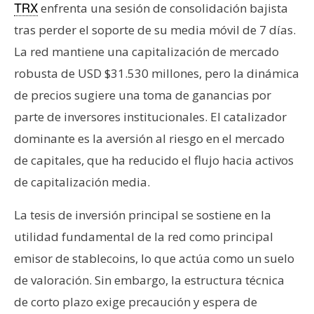
T
enfrenta una sesión de consolidación bajista
TRX
e
tras perder el soporte de su media móvil de 7 días.
m
La red mantiene una capitalización de mercado
a
s
robusta de USD $31.530 millones, pero la dinámica
de precios sugiere una toma de ganancias por
parte de inversores institucionales. El catalizador
R
e
dominante es la aversión al riesgo en el mercado
c
de capitales, que ha reducido el flujo hacia activos
u
de capitalización media.
r
s
La tesis de inversión principal se sostiene en la
o
utilidad fundamental de la red como principal
s
emisor de stablecoins, lo que actúa como un suelo
de valoración. Sin embargo, la estructura técnica
C
de corto plazo exige precaución y espera de
o