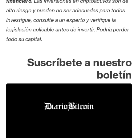
financiero
. Las inversiones en criptoactivos son de
n
alto riesgo y pueden no ser adecuadas para todos.
t
Investigue, consulte a un experto y verifique la
a
c
legislación aplicable antes de invertir. Podría perder
t
todo su capital.
o
y
P
Suscríbete a nuestro
u
boletín
b
l
i
c
i
d
a
d