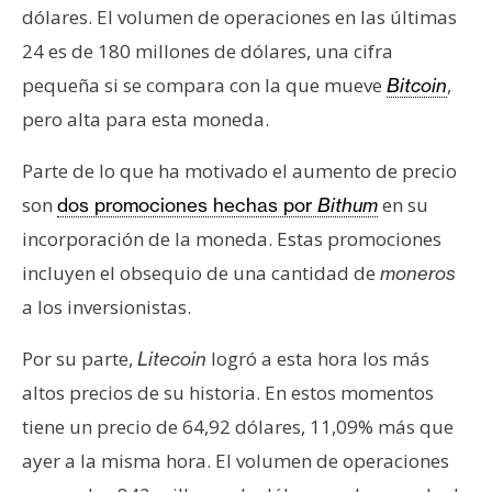
dólares. El volumen de operaciones en las últimas
e
r
24 es de 180 millones de dólares, una cifra
e
pequeña si se compara con la que mueve
,
Bitcoin
u
pero alta para esta moneda.
m
Parte de lo que ha motivado el aumento de precio
son
en su
dos promociones hechas por
Bithum
I
A
incorporación de la moneda. Estas promociones
incluyen el obsequio de una cantidad de
moneros
a los inversionistas.
A
n
Por su parte,
logró a esta hora los más
Litecoin
á
l
altos precios de su historia. En estos momentos
i
tiene un precio de 64,92 dólares, 11,09% más que
s
ayer a la misma hora. El volumen de operaciones
i