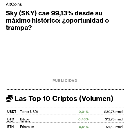
AltCoins
Sky (SKY) cae 99,13% desde su
máximo histórico: ¿oportunidad o
trampa?
PUBLICIDAD
Las Top 10 Criptos (Volumen)
USDT
Tether USDt
0,01%
$30,78 mmd
BTC
Bitcoin
0,43%
$12,76 mmd
ETH
Ethereum
0,51%
$4,32 mmd