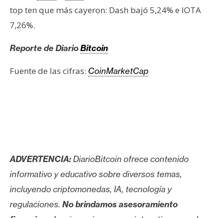
T
top ten que más cayeron: Dash bajó 5,24% e IOTA
e
m
7,26%.
a
Reporte de Diario
Bitcoin
s
Fuente de las cifras:
CoinMarketCap
R
e
c
u
r
s
o
ADVERTENCIA:
DiarioBitcoin ofrece contenido
s
informativo y educativo sobre diversos temas,
incluyendo criptomonedas, IA, tecnología y
C
regulaciones.
No brindamos asesoramiento
o