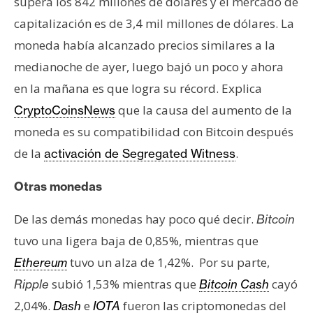
supera los 842 millones de dólares y el mercado de
s
capitalización es de 3,4 mil millones de dólares. La
moneda había alcanzado precios similares a la
N
medianoche de ayer, luego bajó un poco y ahora
o
en la mañana es que logra su récord. Explica
t
a
que la causa del aumento de la
CryptoCoinsNews
s
moneda es su compatibilidad con Bitcoin después
d
de la
.
activación de Segregated Witness
e
P
Otras monedas
r
e
De las demás monedas hay poco qué decir.
Bitcoin
n
tuvo una ligera baja de 0,85%, mientras que
s
tuvo un alza de 1,42%. Por su parte,
Ethereum
a
subió 1,53% mientras que
cayó
Ripple
Bitcoin Cash
2,04%.
e
fueron las criptomonedas del
Dash
IOTA