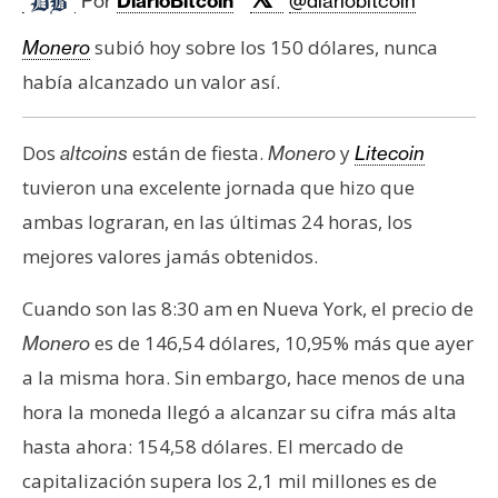
Por
DiarioBitcoin
@diariobitcoin
c
a
subió hoy sobre los 150 dólares, nunca
Monero
d
había alcanzado un valor así.
o
s
Dos
están de fiesta.
y
altcoins
Monero
Litecoin
tuvieron una excelente jornada que hizo que
B
i
ambas lograran, en las últimas 24 horas, los
t
mejores valores jamás obtenidos.
c
o
Cuando son las 8:30 am en Nueva York, el precio de
i
es de 146,54 dólares, 10,95% más que ayer
Monero
n
a la misma hora. Sin embargo, hace menos de una
hora la moneda llegó a alcanzar su cifra más alta
E
hasta ahora: 154,58 dólares. El mercado de
t
capitalización supera los 2,1 mil millones es de
h