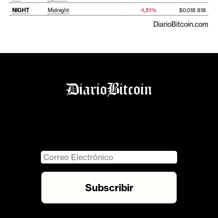
NIGHT
Midnight
-1,51%
$0,018 818
DiarioBitcoin.com