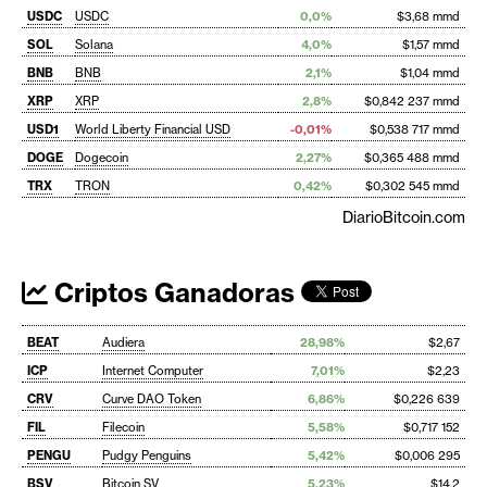
USDC
USDC
0,0%
$3,68 mmd
SOL
Solana
4,0%
$1,57 mmd
BNB
BNB
2,1%
$1,04 mmd
XRP
XRP
2,8%
$0,842 237 mmd
USD1
World Liberty Financial USD
-0,01%
$0,538 717 mmd
DOGE
Dogecoin
2,27%
$0,365 488 mmd
TRX
TRON
0,42%
$0,302 545 mmd
DiarioBitcoin.com
Criptos Ganadoras
BEAT
Audiera
28,98%
$2,67
ICP
Internet Computer
7,01%
$2,23
CRV
Curve DAO Token
6,86%
$0,226 639
FIL
Filecoin
5,58%
$0,717 152
PENGU
Pudgy Penguins
5,42%
$0,006 295
BSV
Bitcoin SV
5,23%
$14,2