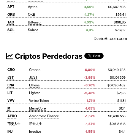
APT
Aptos
4,59%
$0,607 598
OKB
OKB
4,27%
$93,61
TAO
Bittensor
4,03%
$198,85
SOL
Solana
4,0%
$76,32
DiarioBitcoin.com
Criptos Perdedoras
CRO
Cronos
-6,09%
$0,049 723
JST
JUST
-3,88%
$0,101 359
ENA
Ethena
-3,76%
$0,090 462
LIT
Lighter
-2,48%
$2,28
VVV
Venice Token
-1,74%
$11,31
M
MemeCore
-1,65%
$1,14
AERO
Aerodrome Finance
-1,57%
$0,436 556
币安人生
币安人生
-1,57%
$0,518 618
INJ
Injective
-1,55%
$4,4