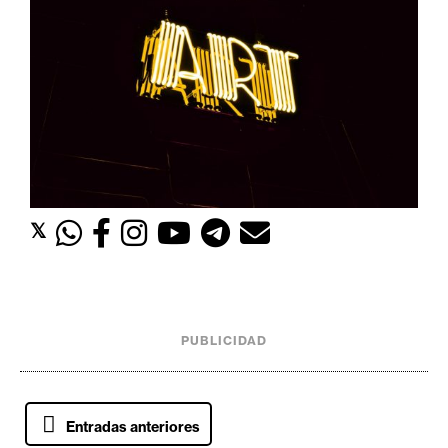
𝕏
PUBLICIDAD
N
Entradas anteriores
a