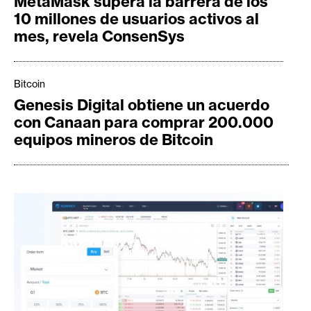
MetaMask supera la barrera de los
s
10 millones de usuarios activos al
mes, revela ConsenSys
N
o
Bitcoin
t
Genesis Digital obtiene un acuerdo
a
con Canaan para comprar 200.000
s
equipos mineros de Bitcoin
d
e
P
r
e
n
s
a