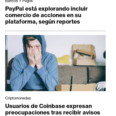
Bancos Y Pagos
n
PayPal está explorando incluir
t
comercio de acciones en su
a
plataforma, según reportes
c
t
o
y
P
u
b
l
i
c
i
d
Criptomonedas
a
Usuarios de Coinbase expresan
d
preocupaciones tras recibir avisos