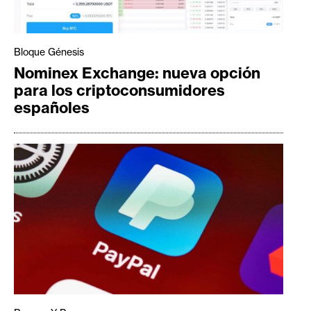
T
e
m
a
Bloque Génesis
s
Nominex Exchange: nueva opción
para los criptoconsumidores
españoles
R
e
c
u
r
s
o
s
C
o