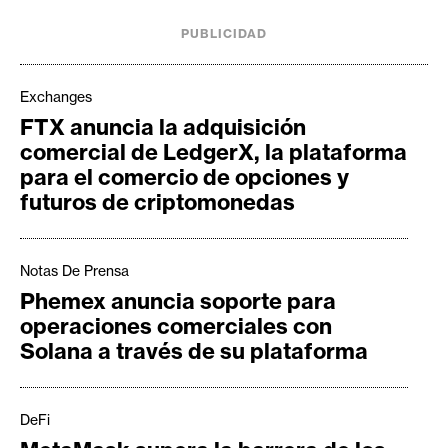
e
PUBLICIDAD
r
e
u
Exchanges
m
FTX anuncia la adquisición
comercial de LedgerX, la plataforma
para el comercio de opciones y
I
futuros de criptomonedas
A
Notas De Prensa
A
Phemex anuncia soporte para
n
operaciones comerciales con
á
Solana a través de su plataforma
l
i
s
DeFi
i