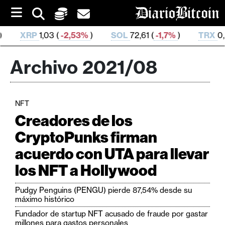
S
k
i
SOL
72,61 (
-1,7%
)
TRX
0,326 993 (
-0,05%
)
p
t
o
Archivo 2021/08
c
o
n
t
NFT
e
C
n
Creadores de los
r
t
CryptoPunks firman
i
acuerdo con UTA para llevar
p
t
los NFT a Hollywood
o
M
Pudgy Penguins (PENGU) pierde 87,54% desde su
máximo histórico
e
r
Fundador de startup NFT acusado de fraude por gastar
millones para gastos personales