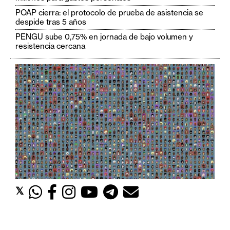
c
POAP cierra: el protocolo de prueba de asistencia se
a
despide tras 5 años
d
PENGU sube 0,75% en jornada de bajo volumen y
o
resistencia cercana
s
B
i
t
c
o
i
n
𝕏
E
t
h