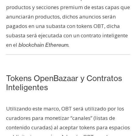
s
productos y secciones premium de estas capas que
anunciarán productos, dichos anuncios serán
N
pagados en una subasta con tokens OBT, dicha
o
subasta será ejecutada con un contrato inteligente
t
en el
blockchain Ethereum.
a
s
d
e
Tokens OpenBazaar y Contratos
P
r
Inteligentes
e
n
s
Utilizando este marco, OBT será utilizado por los
a
curadores para monetizar “canales” (listas de
contenido curadas) al aceptar tokens para espacios