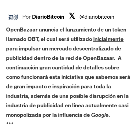
c
a
𝕏
d
Por
DiarioBitcoin
@diariobitcoin
o
OpenBazaar anuncia el lanzamiento de un token
s
llamado OBT, el cual será utilizado
inicialmente
para impulsar un mercado descentralizado de
B
publicidad dentro de la red de OpenBazaar. A
i
continuación gran cantidad de detalles sobre
t
c
como funcionará esta iniciativa que sabemos será
o
de gran impacto e inspiración para toda la
i
industria, además de una posible disrupción en la
n
industria de publicidad en línea actualmente casi
monopolizada por la influencia de
Google
.
E
***
t
h