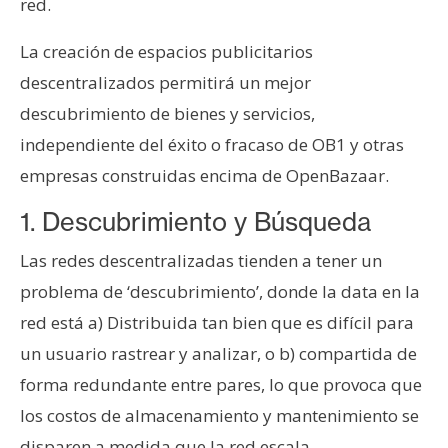
red.
n
t
La creación de espacios publicitarios
a
descentralizados permitirá un mejor
c
descubrimiento de bienes y servicios,
t
o
independiente del éxito o fracaso de OB1 y otras
y
empresas construidas encima de OpenBazaar.
P
u
1. Descubrimiento y Búsqueda
b
Las redes descentralizadas tienden a tener un
l
i
problema de ‘descubrimiento’, donde la data en la
c
red está a) Distribuida tan bien que es difícil para
i
un usuario rastrear y analizar, o b) compartida de
d
forma redundante entre pares, lo que provoca que
a
los costos de almacenamiento y mantenimiento se
d
disparen a medida que la red escala.