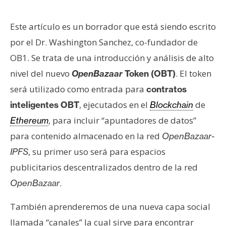
e
r
Este artículo es un borrador que está siendo escrito
e
por el Dr. Washington Sanchez, co-fundador de
u
OB1. Se trata de una introducción y análisis de alto
m
nivel del nuevo
. El token
OpenBazaar
Token (OBT)
será utilizado como entrada para
contratos
I
, ejecutados en el
de
inteligentes OBT
Blockchain
A
, para incluir “apuntadores de datos”
Ethereum
para contenido almacenado en la red
OpenBazaar-
A
, su primer uso será para espacios
IPFS
n
publicitarios descentralizados dentro de la red
á
l
.
OpenBazaar
i
s
También aprenderemos de una nueva capa social
i
llamada “canales” la cual sirve para encontrar