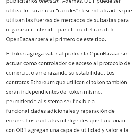
T
publicitarios
. Además, OBT puede ser
premium
e
utilizado para crear “canales” descentralizados que
m
utilizan las fuerzas de mercados de subastas para
a
organizar contenido, para lo cual el canal de
s
OpenBazaar será el primero de este tipo.
R
El token agrega valor al protocolo OpenBazaar sin
e
actuar como controlador de acceso al protocolo de
c
comercio, o amenazando su estabilidad. Los
u
contratos Ethereum que utilicen el token también
r
s
serán independientes del token mismo,
o
permitiendo al sistema ser flexible a
s
funcionalidades adicionales y reparación de
errores. Los contratos inteligentes que funcionan
C
con OBT agregan una capa de utilidad y valor a la
o