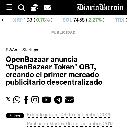
S
k
i
3 (
0,78%
)
SOL
74,58 (
2,27%
)
TRX
0,327 39 (
0,1
p
t
o
PUBLICIDAD
c
o
n
RWAs
Startups
t
OpenBazaar anuncia
e
C
“OpenBazaar Token” OBT,
n
r
t
creando el primer mercado
i
publicitario descentralizado
p
t
𝕏
o
M
e
Editado jueves, 04 de septiembre, 2025
r
Publicado Martes, 05 de Diciembre, 2017