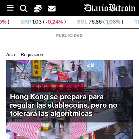
S
k
i
1,03 (
-0,24%
)
SOL
76,86 (
1,08%
)
TRX
0,329 896 
p
t
o
PUBLICIDAD
c
o
n
Asia
Regulación
t
e
C
n
r
t
i
p
Hong Kong se prepara para
t
regular las stablecoins, pero no
o
tolerará las algorítmicas
M
e
r