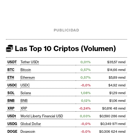
PUBLICIDAD
Las Top 10 Criptos (Volumen)
USDT
Tether USDt
0,01%
$35,57 mmd
BTC
Bitcoin
0,57%
$14,66 mmd
ETH
Ethereum
0,57%
$5,89 mmd
USDC
USDC
-0,0%
$4,92 mmd
SOL
Solana
1,08%
$1,29 mmd
BNB
BNB
0,12%
$1,06 mmd
XRP
XRP
-0,24%
$0,816 48 mmd
USD1
World Liberty Financial USD
0,03%
$0,590 286 mmd
USDG
Global Dollar
-0,0%
$0,349 971 mmd
DOGE
Dogecoin
-0,0%
$0,306 624 mmd