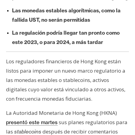
e
Las monedas estables algorítmicas, como la
r
fallida UST, no serán permitidas
e
u
La regulación podría llegar tan pronto como
m
este 2023, o para 2024, a más tardar
I
Los reguladores financieros de Hong Kong están
A
listos para imponer un nuevo marco regulatorio a
las monedas estables o stablecoins, activos
A
digitales cuyo valor está vinculado a otros activos,
n
con frecuencia monedas fiduciarias.
á
l
La Autoridad Monetaria de Hong Kong (HKNA)
i
sus planes regulatorios para
presentó este martes
s
i
las
después de recibir comentarios
stablecoins