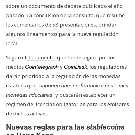
s
sobre un documento de debate publicado el año
pasado. La conclusión de la consulta, que resume
N
los comentarios de 58 presentaciones, brindan
o
algunos lineamientos para la nueva regulación
t
local.
a
s
Según el
, que fue recogido por los
documento
d
medios
y
, los reguladores
Cointelegraph
CoinDesk
e
darán prioridad a la regulación de las monedas
P
r
estables que “
suponen hacer referencia a una o más
e
” y buscarán establecer un
monedas fiduciarias
n
régimen de licencias obligatorias para los emisores
s
de dichos activos.
a
Nuevas reglas para las
stablecoins