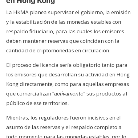
en Hong Kong
T
e
La HKMA planea supervisar el gobierno, la emisión
m
y la estabilización de las monedas estables con
a
s
respaldo fiduciario, para las cuales los emisores
deben mantener reservas que coincidan con la
cantidad de criptomonedas en circulación.
R
e
El proceso de licencia sería obligatorio tanto para
c
los emisores que desarrollan su actividad en Hong
u
r
Kong directamente, como para aquellas empresas
s
que comercializan “
” sus productos al
activamente
o
público de ese territorios.
s
Mientras, los reguladores fueron incisivos en el
asunto de las reservas y el respaldo completo a
C
o
todo momento para las monedas estables, por lo