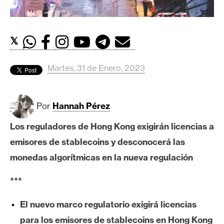
c
a
d
o
𝕏
s
Martes, 31 de Enero, 2023
B
i
Por
Hannah Pérez
t
c
Los reguladores de Hong Kong exigirán licencias a
o
emisores de stablecoins y desconocerá las
i
monedas algorítmicas en la nueva regulación
n
***
E
El nuevo marco regulatorio exigirá licencias
t
para los emisores de stablecoins en Hong Kong
h