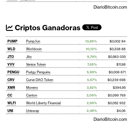
DiarioBitcoin.com
Criptos Ganadoras
PUMP
Pump.fun
13,85%
$0,002 84
WLD
Worldcoin
10,12%
$0,338 88
JTO
Jito
9,79%
$0,563 035
VVV
Venice Token
7,65%
$11,98
PENGU
Pudgy Penguins
5,99%
$0,006 671
CRV
Curve DAO Token
5,67%
$0,239 698
XMR
Monero
3,82%
$394,95
CC
Canton
3,06%
$0,099 769
WLFI
World Liberty Financial
2,69%
$0,052 932
UNI
Uniswap
2,46%
$4,06
DiarioBitcoin.com