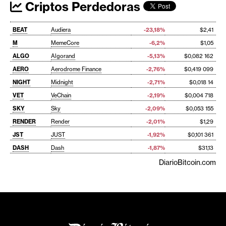
Criptos Perdedoras
BEAT
Audiera
-23,18%
$2,41
M
MemeCore
-6,2%
$1,05
ALGO
Algorand
-5,13%
$0,082 162
AERO
Aerodrome Finance
-2,76%
$0,419 099
NIGHT
Midnight
-2,71%
$0,018 14
VET
VeChain
-2,19%
$0,004 718
SKY
Sky
-2,09%
$0,053 155
RENDER
Render
-2,01%
$1,29
JST
JUST
-1,92%
$0,101 361
DASH
Dash
-1,87%
$31,13
DiarioBitcoin.com