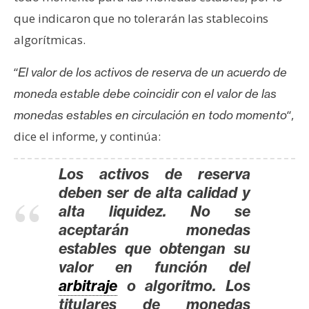
n
que indicaron que no tolerarán las stablecoins
t
algorítmicas.
a
c
“
El valor de los activos de reserva de un acuerdo de
t
moneda estable debe coincidir con el valor de las
o
y
“,
monedas estables en circulación en todo momento
P
dice el informe, y continúa:
u
b
Los activos de reserva
l
deben ser de alta calidad y
i
alta liquidez. No se
c
aceptarán monedas
i
estables que obtengan su
d
valor en función del
a
arbitraje
o algoritmo. Los
d
titulares de monedas