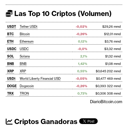
Las Top 10 Criptos (Volumen)
USDT
Tether USDt
-0,02%
$29,26 mmd
BTC
Bitcoin
-0,26%
$12,01 mmd
ETH
Ethereum
0,12%
$3,76 mmd
USDC
USDC
-0,0%
$3,32 mmd
SOL
Solana
2,1%
$1,32 mmd
BNB
BNB
1,42%
$1,08 mmd
XRP
XRP
0,55%
$0,645 202 mmd
USD1
World Liberty Financial USD
-0,05%
$0,477 469 mmd
DOGE
Dogecoin
-0,26%
$0,393 322 mmd
TRX
TRON
0,73%
$0,306 308 mmd
DiarioBitcoin.com
Criptos Ganadoras