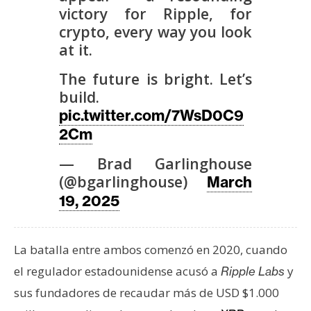
T
victory for Ripple, for
e
crypto, every way you look
m
at it.
a
s
The future is bright. Let’s
build.
pic.twitter.com/7WsD0C9
R
2Cm
e
c
— Brad Garlinghouse
u
(@bgarlinghouse)
March
r
19, 2025
s
o
s
La batalla entre ambos comenzó en 2020, cuando
el regulador estadounidense acusó a
y
Ripple Labs
C
sus fundadores de recaudar más de USD $1.000
o