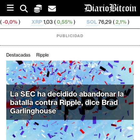
S
k
i
XRP
1,03 (
0,55%
)
SOL
76,29 (
2,1%
)
TRX
0,329 68
p
t
o
PUBLICIDAD
c
o
n
Destacadas
Ripple
t
e
C
n
r
t
i
La SEC ha decidido abandonar la
p
batalla contra Ripple, dice Brad
t
o
Garlinghouse
M
e
r