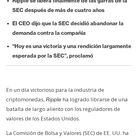
Ripple se libera finalmente de las garras de la
e
SEC después de más de cuatro años
r
e
El CEO dijo que la SEC decidió abandonar la
u
demanda contra la compañía
m
“Hoy es una victoria y una rendición largamente
esperada por la SEC”, proclamó
I
A
A
En un día victorioso para la industria de
n
criptomonedas,
ha logrado librarse de una
Ripple
á
batalla de largo aliento con los reguladores de
l
i
valores de los Estados Unidos.
s
La Comisión de Bolsa y Valores (SEC) de EE. UU. ha
i