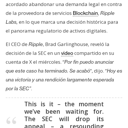
s
acordado abandonar una demanda legal en contra
de la proveedora de servicios
,
Blockchain
Ripple
en lo que marca una decisión histórica para
Labs,
N
o
el panorama regulatorio de activos digitales.
t
a
El CEO de
, Brad Garlinghouse, reveló la
Ripple
s
decisión de la SEC en un
compartido en su
video
d
cuenta de X el miércoles. “
Por fin puedo anunciar
e
“, dijo. “
que este caso ha terminado. Se acabó
Hoy es
P
r
una victoria y una rendición largamente esperada
e
.
por la SEC”
n
s
This is it – the moment
a
we’ve been waiting for.
The SEC will drop its
appeal – a resounding