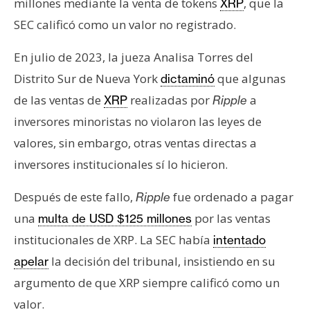
millones mediante la venta de tokens
, que la
XRP
n
SEC calificó como un valor no registrado.
t
a
En julio de 2023, la jueza Analisa Torres del
c
Distrito Sur de Nueva York
que algunas
dictaminó
t
o
de las ventas de
realizadas por
a
XRP
Ripple
y
inversores minoristas no violaron las leyes de
P
valores, sin embargo, otras ventas directas a
u
inversores institucionales sí lo hicieron.
b
l
Después de este fallo,
fue ordenado a pagar
Ripple
i
una
por las ventas
c
multa de USD $125 millones
i
institucionales de XRP. La SEC había
intentado
d
la decisión del tribunal, insistiendo en su
apelar
a
argumento de que XRP siempre calificó como un
d
valor.