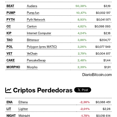
BEAT
Audiera
50,38%
$3,19
PUMP
Pump.fun
10,47%
$0,002 517
PYTH
Pyth Network
8,93%
$0,041 971
CC
Canton
4,82%
$0,098 093
ICP
Internet Computer
4,24%
$2,18
TAO
Bittensor
3,86%
$204,77
POL
Polygon (prev. MATIC)
3,26%
$0,077 549
VET
VeChain
2,79%
$0,004 817
CAKE
PancakeSwap
2,48%
$1,44
MORPHO
Morpho
2,39%
$1,91
DiarioBitcoin.com
Criptos Perdedoras
ENA
Ethena
-2,36%
$0,088 451
LIT
Lighter
-2,01%
$2,28
NIGHT
Midnight
-1,78%
$0,018 614