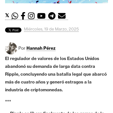
c
a
d
𝕏
o
s
Miércoles, 19 de Marzo, 2025
B
Por
Hannah Pérez
i
t
El regulador de valores de los Estados Unidos
c
abandonó su demanda de larga data contra
o
Ripple, concluyendo una batalla legal que abarcó
i
n
más de cuatro años y generó estragos a la
industria de criptomonedas.
E
***
t
h