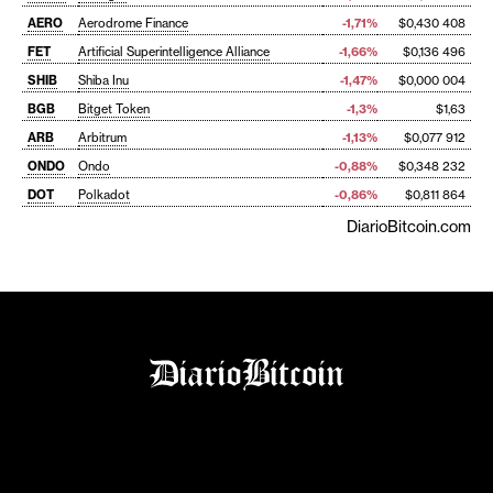
AERO
Aerodrome Finance
-1,71%
$0,430 408
FET
Artificial Superintelligence Alliance
-1,66%
$0,136 496
SHIB
Shiba Inu
-1,47%
$0,000 004
BGB
Bitget Token
-1,3%
$1,63
ARB
Arbitrum
-1,13%
$0,077 912
ONDO
Ondo
-0,88%
$0,348 232
DOT
Polkadot
-0,86%
$0,811 864
DiarioBitcoin.com