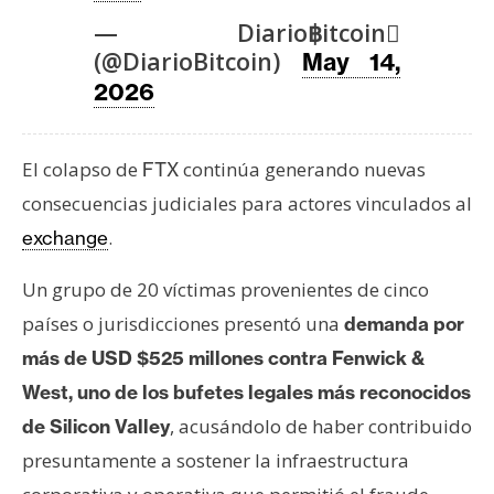
T
e
— Diario฿itcoin
m
(@DiarioBitcoin)
May 14,
a
2026
s
El colapso de
continúa generando nuevas
FTX
R
consecuencias judiciales para actores vinculados al
e
.
exchange
c
u
Un grupo de 20 víctimas provenientes de cinco
r
países o jurisdicciones presentó una
s
demanda por
o
más de USD $525 millones contra
Fenwick &
s
West
, uno de los bufetes legales más reconocidos
, acusándolo de haber contribuido
de Silicon Valley
C
presuntamente a sostener la infraestructura
o