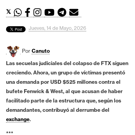
c
a
𝕏
d
o
Jueves, 14 de Mayo, 2026
s
Por
Canuto
B
i
Las secuelas judiciales del colapso de FTX siguen
t
creciendo. Ahora, un grupo de víctimas presentó
c
o
una demanda por USD $525 millones contra el
i
bufete Fenwick & West, al que acusan de haber
n
facilitado parte de la estructura que, según los
demandantes, contribuyó al derrumbe del
E
exchange
.
t
h
***