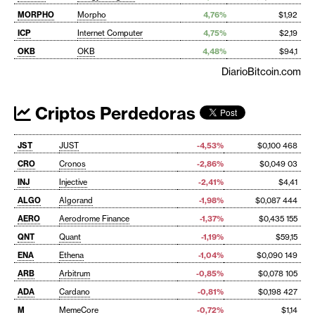
MORPHO
Morpho
4,76%
$1,92
ICP
Internet Computer
4,75%
$2,19
OKB
OKB
4,48%
$94,1
DiarioBitcoin.com
Criptos Perdedoras
JST
JUST
-4,53%
$0,100 468
CRO
Cronos
-2,86%
$0,049 03
INJ
Injective
-2,41%
$4,41
ALGO
Algorand
-1,98%
$0,087 444
AERO
Aerodrome Finance
-1,37%
$0,435 155
QNT
Quant
-1,19%
$59,15
ENA
Ethena
-1,04%
$0,090 149
ARB
Arbitrum
-0,85%
$0,078 105
ADA
Cardano
-0,81%
$0,198 427
M
MemeCore
-0,72%
$1,14