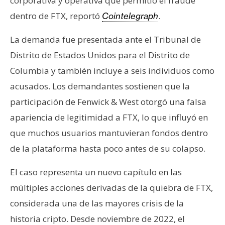
corporativa y operativa que permitió el fraude
n
dentro de FTX, reportó
.
Cointelegraph
t
a
La demanda fue presentada ante el Tribunal de
c
Distrito de Estados Unidos para el Distrito de
t
Columbia y también incluye a seis individuos como
o
y
acusados. Los demandantes sostienen que la
P
participación de Fenwick & West otorgó una falsa
u
apariencia de legitimidad a FTX, lo que influyó en
b
que muchos usuarios mantuvieran fondos dentro
l
i
de la plataforma hasta poco antes de su colapso.
c
i
El caso representa un nuevo capítulo en las
d
múltiples acciones derivadas de la quiebra de FTX,
a
considerada una de las mayores crisis de la
d
historia cripto. Desde noviembre de 2022, el