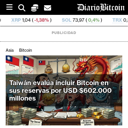
S
k
i
,38%
)
SOL
73,97 (
0,4%
)
TRX
0,326 98 (
0,04%
)
p
t
o
PUBLICIDAD
c
o
n
Asia
Bitcoin
t
e
C
n
r
t
i
Taiwán evalúa incluir Bitcoin en
p
sus reservas por USD $602.000
t
millones
o
M
e
r