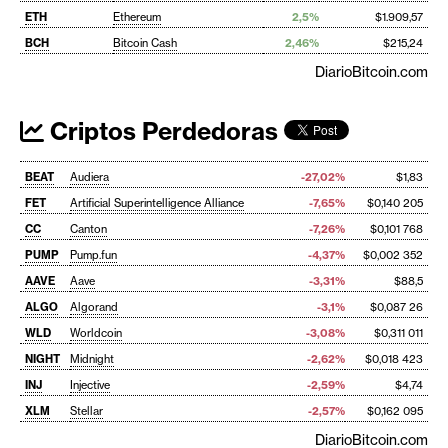
ETH
Ethereum
2,5%
$1.909,57
BCH
Bitcoin Cash
2,46%
$215,24
DiarioBitcoin.com
Criptos Perdedoras
BEAT
Audiera
-27,02%
$1,83
FET
Artificial Superintelligence Alliance
-7,65%
$0,140 205
CC
Canton
-7,26%
$0,101 768
PUMP
Pump.fun
-4,37%
$0,002 352
AAVE
Aave
-3,31%
$88,5
ALGO
Algorand
-3,1%
$0,087 26
WLD
Worldcoin
-3,08%
$0,311 011
NIGHT
Midnight
-2,62%
$0,018 423
INJ
Injective
-2,59%
$4,74
XLM
Stellar
-2,57%
$0,162 095
DiarioBitcoin.com