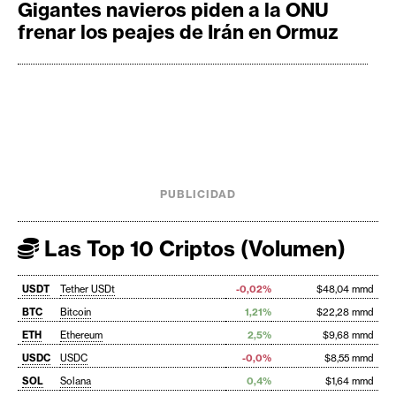
Gigantes navieros piden a la ONU
frenar los peajes de Irán en Ormuz
PUBLICIDAD
Las Top 10 Criptos (Volumen)
USDT
Tether USDt
-0,02%
$48,04 mmd
BTC
Bitcoin
1,21%
$22,28 mmd
ETH
Ethereum
2,5%
$9,68 mmd
USDC
USDC
-0,0%
$8,55 mmd
SOL
Solana
0,4%
$1,64 mmd