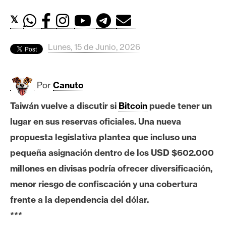
c
a
𝕏
d
o
Lunes, 15 de Junio, 2026
s
Por
Canuto
B
i
Taiwán vuelve a discutir si
Bitcoin
puede tener un
t
lugar en sus reservas oficiales. Una nueva
c
o
propuesta legislativa plantea que incluso una
i
pequeña asignación dentro de los USD $602.000
n
millones en divisas podría ofrecer diversificación,
menor riesgo de confiscación y una cobertura
E
frente a la dependencia del dólar.
t
***
h