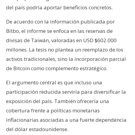
n
del país podría aportar beneficios concretos.
t
a
De acuerdo con la información publicada por
c
Bitbo, el informe se enfoca en las reservas de
t
divisas de Taiwán, valoradas en USD $602.000
o
millones. La tesis no plantea un reemplazo de los
y
P
activos tradicionales, sino la incorporación parcial
u
de Bitcoin como complemento estratégico.
b
l
El argumento central es que incluso una
i
participación reducida serviría para diversificar la
c
exposición del país. También ofrecería una
i
d
cobertura frente a políticas monetarias
a
inflacionarias asociadas a una fuerte dependencia
d
del dólar estadounidense.