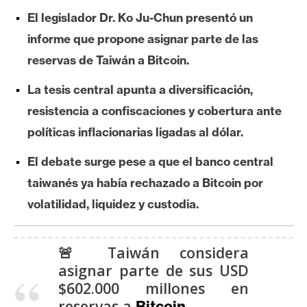
e
El legislador Dr. Ko Ju-Chun presentó un
r
informe que propone asignar parte de las
e
reservas de Taiwán a Bitcoin.
u
m
La tesis central apunta a diversificación,
resistencia a confiscaciones y cobertura ante
I
políticas inflacionarias ligadas al dólar.
A
El debate surge pese a que el banco central
taiwanés ya había rechazado a Bitcoin por
A
volatilidad, liquidez y custodia.
n
á
l
🚨 Taiwán considera
i
asignar parte de sus USD
s
$602.000 millones en
i
reservas a
.
Bitcoin