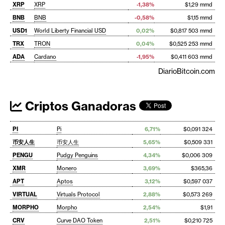
XRP
XRP
-1,38%
$1,29 mmd
BNB
BNB
-0,58%
$1,15 mmd
USD1
World Liberty Financial USD
0,02%
$0,817 503 mmd
TRX
TRON
0,04%
$0,525 253 mmd
ADA
Cardano
-1,95%
$0,411 603 mmd
DiarioBitcoin.com
Criptos Ganadoras
PI
Pi
6,71%
$0,091 324
币安人生
币安人生
5,65%
$0,509 331
PENGU
Pudgy Penguins
4,34%
$0,006 309
XMR
Monero
3,69%
$365,36
APT
Aptos
3,12%
$0,597 037
VIRTUAL
Virtuals Protocol
2,88%
$0,573 269
MORPHO
Morpho
2,54%
$1,91
CRV
Curve DAO Token
2,51%
$0,210 725