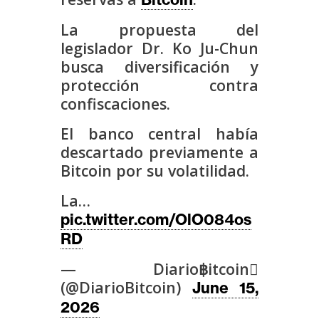
s
La propuesta del
legislador Dr. Ko Ju-Chun
N
busca diversificación y
o
protección contra
t
confiscaciones.
a
s
El banco central había
d
descartado previamente a
e
Bitcoin por su volatilidad.
P
r
La…
e
pic.twitter.com/OlO084os
n
RD
s
— Diario฿itcoin
a
(@DiarioBitcoin)
June 15,
2026