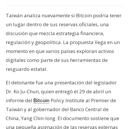
T
e
m
Taiwán analiza nuevamente si Bitcoin podría tener
a
un lugar dentro de sus reservas oficiales, una
s
discusión que mezcla estrategia financiera,
regulación y geopolítica. La propuesta llega en un
R
momento en que varios países exploran activos
e
digitales como parte de sus herramientas de
c
resguardo estatal.
u
r
El detonante fue una presentación del legislador
s
Dr. Ko Ju-Chun, quien entregó el 29 de abril un
o
s
informe del
Policy Institute al Premier de
Bitcoin
Taiwán y al gobernador del Banco Central de
China, Yang Chin-long. El documento sostiene que
C
o
una pequeña asignación de las reservas externas