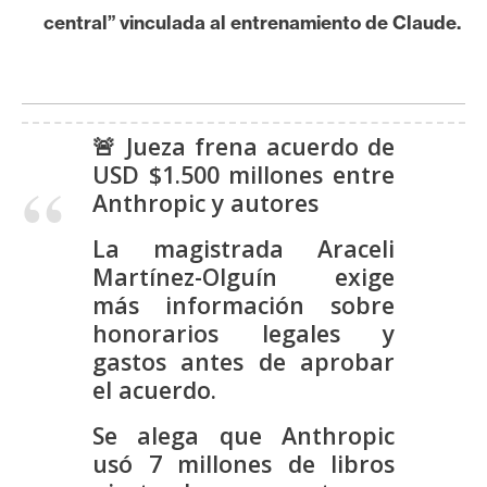
s
central” vinculada al entrenamiento de Claude.
N
o
t
🚨 Jueza frena acuerdo de
a
USD $1.500 millones entre
s
Anthropic y autores
d
La magistrada Araceli
e
Martínez-Olguín exige
P
más información sobre
r
e
honorarios legales y
n
gastos antes de aprobar
s
el acuerdo.
a
Se alega que Anthropic
usó 7 millones de libros