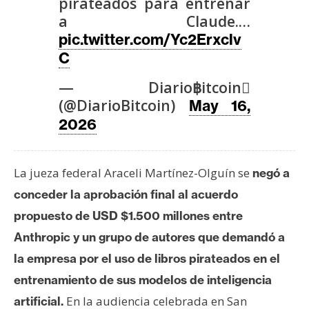
T
pirateados para entrenar
e
a Claude.…
m
pic.twitter.com/Yc2Erxclv
a
C
s
— Diario฿itcoin
(@DiarioBitcoin)
May 16,
R
2026
e
c
u
La jueza federal Araceli Martínez-Olguín se
negó a
r
conceder la aprobación final al acuerdo
s
propuesto de USD $1.500 millones entre
o
s
Anthropic y un grupo de autores que demandó a
la empresa por el uso de libros pirateados en el
entrenamiento de sus modelos de inteligencia
C
En la audiencia celebrada en San
artificial.
o