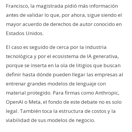
n
Francisco, la magistrada pidió más información
t
antes de validar lo que, por ahora, sigue siendo el
a
mayor acuerdo de derechos de autor conocido en
c
Estados Unidos.
t
o
El caso es seguido de cerca por la industria
y
tecnológica y por el ecosistema de IA generativa,
P
u
porque se inserta en la ola de litigios que buscan
b
definir hasta dónde pueden llegar las empresas al
l
entrenar grandes modelos de lenguaje con
i
material protegido. Para firmas como Anthropic,
c
i
OpenAI o Meta, el fondo de este debate no es solo
d
legal. También toca la estructura de costos y la
a
viabilidad de sus modelos de negocio.
d