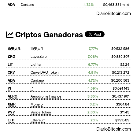
ADA
Cardano
4,72%
$0,463 331 mmd
DiarioBitcoin.com
Criptos Ganadoras
币安人生
币安人生
7,77%
$0,532 586
ZRO
LayerZero
7,08%
$0,835 307
LIT
Lighter
6,77%
$2,24
CRV
Curve DAO Token
4,81%
$0,213 272
ADA
Cardano
4,72%
$0,200 563
PI
Pi
4,59%
$0,091 143
AERO
Aerodrome Finance
3,35%
$0,437 901
XMR
Monero
3,2%
$364,84
VVV
Venice Token
2,33%
$11,43
ETH
Ethereum
2,1%
$1.915,89
DiarioBitcoin.com