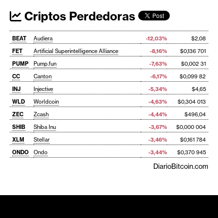
Criptos Perdedoras
BEAT
Audiera
-12,03%
$2,08
FET
Artificial Superintelligence Alliance
-8,16%
$0,136 701
PUMP
Pump.fun
-7,63%
$0,002 31
CC
Canton
-6,17%
$0,099 82
INJ
Injective
-5,34%
$4,65
WLD
Worldcoin
-4,63%
$0,304 013
ZEC
Zcash
-4,44%
$496,04
SHIB
Shiba Inu
-3,67%
$0,000 004
XLM
Stellar
-3,46%
$0,161 784
ONDO
Ondo
-3,44%
$0,370 945
DiarioBitcoin.com