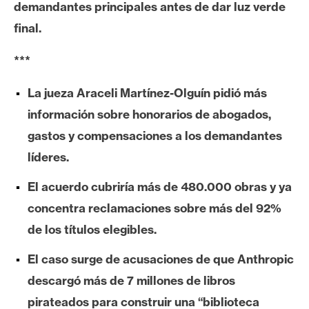
demandantes principales antes de dar luz verde
e
final.
r
e
***
u
m
La jueza Araceli Martínez-Olguín pidió más
información sobre honorarios de abogados,
I
gastos y compensaciones a los demandantes
A
líderes.
El acuerdo cubriría más de 480.000 obras y ya
A
concentra reclamaciones sobre más del 92%
n
á
de los títulos elegibles.
l
El caso surge de acusaciones de que Anthropic
i
s
descargó más de 7 millones de libros
i
pirateados para construir una “biblioteca