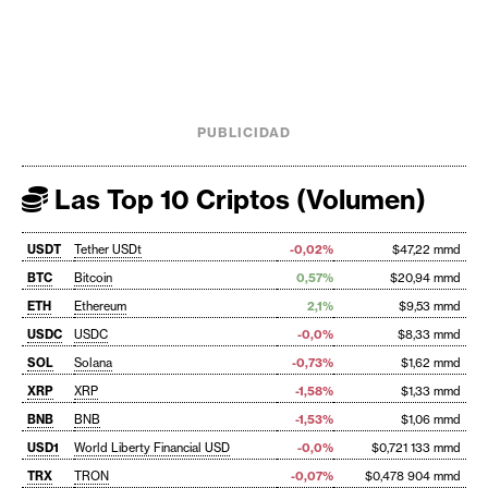
PUBLICIDAD
Las Top 10 Criptos (Volumen)
USDT
Tether USDt
-0,02%
$47,22 mmd
BTC
Bitcoin
0,57%
$20,94 mmd
ETH
Ethereum
2,1%
$9,53 mmd
USDC
USDC
-0,0%
$8,33 mmd
SOL
Solana
-0,73%
$1,62 mmd
XRP
XRP
-1,58%
$1,33 mmd
BNB
BNB
-1,53%
$1,06 mmd
USD1
World Liberty Financial USD
-0,0%
$0,721 133 mmd
TRX
TRON
-0,07%
$0,478 904 mmd