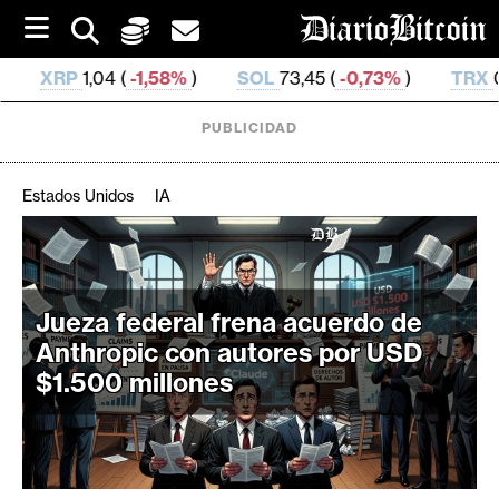
S
k
i
58%
)
SOL
73,45 (
-0,73%
)
TRX
0,327 266 (
-0,07%
)
p
t
o
PUBLICIDAD
c
o
n
Estados Unidos
IA
t
e
C
n
r
t
i
Jueza federal frena acuerdo de
p
Anthropic con autores por USD
t
$1.500 millones
o
M
e
r