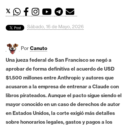
c
a
𝕏
d
o
Sábado, 16 de Mayo, 2026
s
Por
Canuto
B
i
Una jueza federal de San Francisco se negó a
t
aprobar de forma definitiva el acuerdo de USD
c
o
$1.500 millones entre Anthropic y autores que
i
acusaron a la empresa de entrenar a Claude con
n
libros pirateados. Aunque el pacto sigue siendo el
mayor conocido en un caso de derechos de autor
E
en Estados Unidos, la corte exigió más detalles
t
sobre honorarios legales, gastos y pagos a los
h