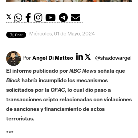
c
a
d
𝕏
o
s
Miércoles, 01 de Mayo, 2024
B
𝕏
Por
Angel Di Matteo
@shadowargel
i
t
El informe publicado por
NBC News
señala que
c
Block
habría incumplido los mecanismos
o
solicitados por la
OFAC,
lo cual dio paso a
i
n
transacciones cripto relacionadas con violaciones
de sanciones y financiamiento de actos
terroristas.
E
t
***
h