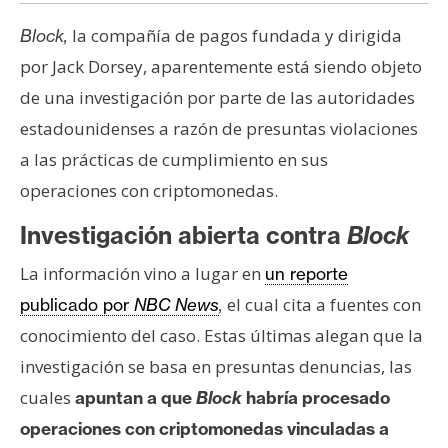
s
la compañía de pagos fundada y dirigida
Block,
por Jack Dorsey, aparentemente está siendo objeto
N
de una investigación por parte de las autoridades
o
estadounidenses a razón de presuntas violaciones
t
a
a las prácticas de cumplimiento en sus
s
operaciones con criptomonedas.
d
e
Investigación abierta contra
Block
P
La información vino a lugar en
un reporte
r
e
el cual cita a fuentes con
publicado por
NBC News
,
n
conocimiento del caso. Estas últimas alegan que la
s
investigación se basa en presuntas denuncias, las
a
cuales
apuntan a que
Block
habría procesado
operaciones con criptomonedas vinculadas a