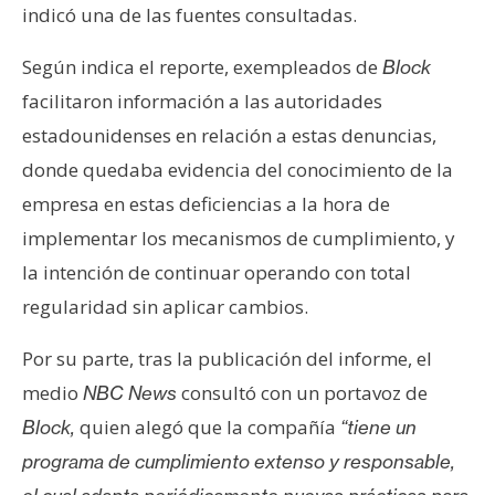
indicó una de las fuentes consultadas.
n
t
Según indica el reporte, exempleados de
Block
a
c
facilitaron información a las autoridades
t
estadounidenses en relación a estas denuncias,
o
donde quedaba evidencia del conocimiento de la
y
empresa en estas deficiencias a la hora de
P
implementar los mecanismos de cumplimiento, y
u
b
la intención de continuar operando con total
l
regularidad sin aplicar cambios.
i
c
Por su parte, tras la publicación del informe, el
i
medio
consultó con un portavoz de
NBC News
d
quien alegó que la compañía
Block,
“tiene un
a
d
programa de cumplimiento extenso y responsable,