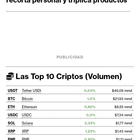
recorta personal y triplica productos
PUBLICIDAD
Las Top 10 Criptos (Volumen)
USDT
Tether USDt
0,03%
$46,09 mmd
BTC
Bitcoin
1,0%
$21,93 mmd
ETH
Ethereum
0,82%
$8,53 mmd
USDC
USDC
0,0%
$7,34 mmd
SOL
Solana
2,33%
$1,77 mmd
XRP
XRP
1,23%
$1,43 mmd
BNB
BNB
0,92%
$1,21 mmd