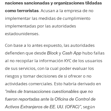
T
naciones sancionadas y organizaciones tildadas
e
. Acusan a la empresa de no
como terroristas
m
implementar las medidas de cumplimiento
a
s
implementadas por las autoridades
estadounidenses.
R
Con base a lo antes expuesto, las autoridades
e
defienden que desde
y
hubo fallas
Block
Cash App
c
al no recopilar la información KYC de los usuarios
u
r
de sus servicios, con la cual poder evaluar los
s
riesgos y tomar decisiones de si ofrecer o no
o
actividades comerciales. Esto habría derivado en
s
“miles de transacciones cuestionables que no
fueron reportadas ante la Oficina de Control de
C
, según
Activos Extranjeros de EE. UU. (OFAC)”
o