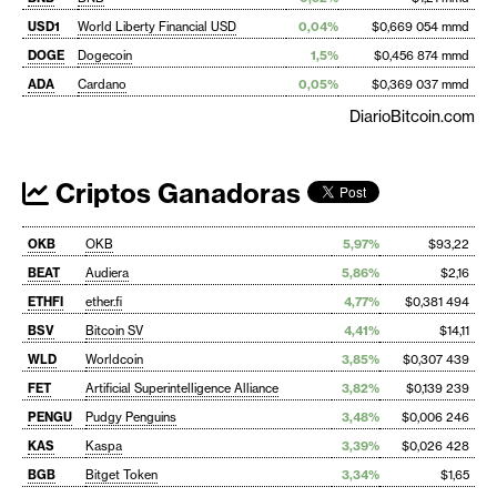
USD1
World Liberty Financial USD
0,04%
$0,669 054 mmd
DOGE
Dogecoin
1,5%
$0,456 874 mmd
ADA
Cardano
0,05%
$0,369 037 mmd
DiarioBitcoin.com
Criptos Ganadoras
OKB
OKB
5,97%
$93,22
BEAT
Audiera
5,86%
$2,16
ETHFI
ether.fi
4,77%
$0,381 494
BSV
Bitcoin SV
4,41%
$14,11
WLD
Worldcoin
3,85%
$0,307 439
FET
Artificial Superintelligence Alliance
3,82%
$0,139 239
PENGU
Pudgy Penguins
3,48%
$0,006 246
KAS
Kaspa
3,39%
$0,026 428
BGB
Bitget Token
3,34%
$1,65