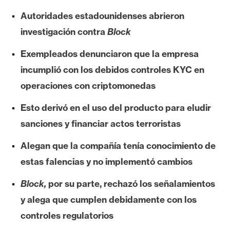
e
Autoridades estadounidenses abrieron
r
investigación contra
Block
e
u
Exempleados denunciaron que la empresa
m
incumplió con los debidos controles KYC en
operaciones con criptomonedas
I
Esto derivó en el uso del producto para eludir
A
sanciones y financiar actos terroristas
A
Alegan que la compañía tenía conocimiento de
n
estas falencias y no implementó cambios
á
l
Block,
por su parte, rechazó los señalamientos
i
y alega que cumplen debidamente con los
s
controles regulatorios
i