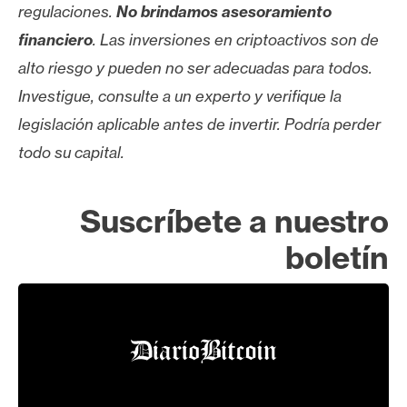
T
regulaciones.
No brindamos asesoramiento
e
financiero
. Las inversiones en criptoactivos son de
m
a
alto riesgo y pueden no ser adecuadas para todos.
s
Investigue, consulte a un experto y verifique la
legislación aplicable antes de invertir. Podría perder
todo su capital.
R
e
c
Suscríbete a nuestro
u
r
boletín
s
o
s
C
o