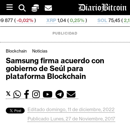
S
k
i
0,02%
)
XRP
1,04 (
0,25%
)
SOL
75,45 (
2,17%
)
p
t
o
PUBLICIDAD
c
o
n
Blockchain
Noticias
t
Samsung firma acuerdo con
e
C
gobierno de Seúl para
n
r
t
plataforma Blockchain
i
p
𝕏
t
o
M
Editado domingo, 11 de diciembre, 2022
e
Publicado Lunes, 27 de Noviembre, 2017
r