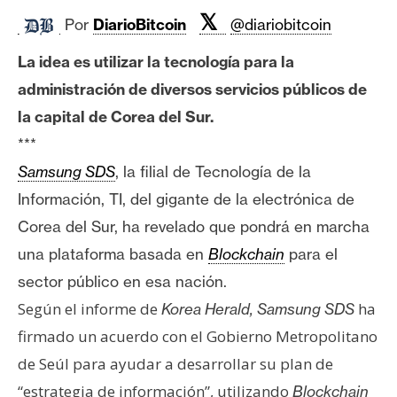
c
𝕏
a
Por
DiarioBitcoin
@diariobitcoin
d
La idea es utilizar la tecnología para la
o
administración de diversos servicios públicos de
s
la capital de Corea del Sur.
***
B
Samsung SDS
, la filial de Tecnología de la
i
t
Información, TI, del gigante de la electrónica de
c
Corea del Sur, ha revelado que pondrá en marcha
o
una plataforma basada en
Blockchain
para el
i
sector público en esa nación.
n
Según el informe de
ha
Korea Herald, Samsung SDS
firmado un acuerdo con el Gobierno Metropolitano
E
de Seúl para ayudar a desarrollar su plan de
t
h
“estrategia de información”, utilizando
Blockchain