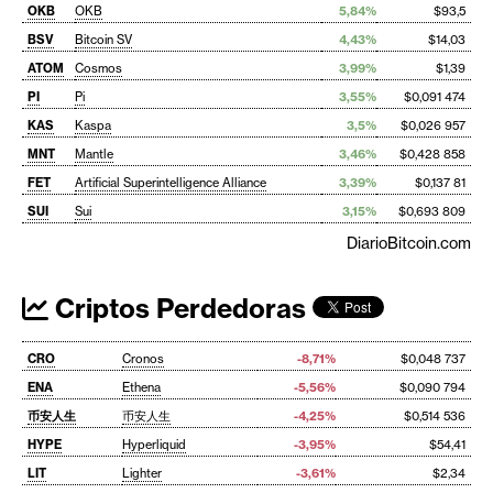
OKB
OKB
5,84%
$93,5
BSV
Bitcoin SV
4,43%
$14,03
ATOM
Cosmos
3,99%
$1,39
PI
Pi
3,55%
$0,091 474
KAS
Kaspa
3,5%
$0,026 957
MNT
Mantle
3,46%
$0,428 858
FET
Artificial Superintelligence Alliance
3,39%
$0,137 81
SUI
Sui
3,15%
$0,693 809
DiarioBitcoin.com
Criptos Perdedoras
CRO
Cronos
-8,71%
$0,048 737
ENA
Ethena
-5,56%
$0,090 794
币安人生
币安人生
-4,25%
$0,514 536
HYPE
Hyperliquid
-3,95%
$54,41
LIT
Lighter
-3,61%
$2,34