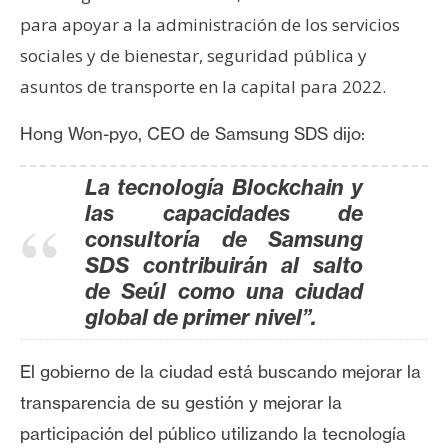
e
para apoyar a la administración de los servicios
r
sociales y de bienestar, seguridad pública y
e
asuntos de transporte en la capital para 2022.
u
m
Hong Won-pyo, CEO de Samsung SDS dijo:
La tecnología Blockchain y
I
las capacidades de
A
consultoría de Samsung
SDS contribuirán al salto
A
de Seúl como una ciudad
n
global de primer nivel”.
á
l
El gobierno de la ciudad está buscando mejorar la
i
transparencia de su gestión y mejorar la
s
i
participación del público utilizando la tecnología