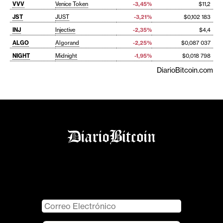
VVV
Venice Token
-3,45%
$11,2
JST
JUST
-3,21%
$0,102 183
INJ
Injective
-2,35%
$4,4
ALGO
Algorand
-2,25%
$0,087 037
NIGHT
Midnight
-1,95%
$0,018 798
DiarioBitcoin.com