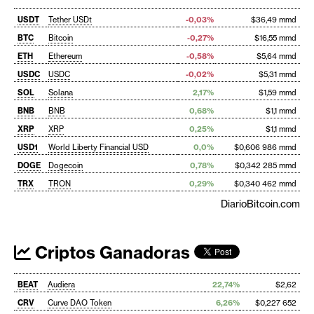
USDT
Tether USDt
-0,03%
$36,49 mmd
BTC
Bitcoin
-0,27%
$16,55 mmd
ETH
Ethereum
-0,58%
$5,64 mmd
USDC
USDC
-0,02%
$5,31 mmd
SOL
Solana
2,17%
$1,59 mmd
BNB
BNB
0,68%
$1,1 mmd
XRP
XRP
0,25%
$1,1 mmd
USD1
World Liberty Financial USD
0,0%
$0,606 986 mmd
DOGE
Dogecoin
0,78%
$0,342 285 mmd
TRX
TRON
0,29%
$0,340 462 mmd
DiarioBitcoin.com
Criptos Ganadoras
BEAT
Audiera
22,74%
$2,62
CRV
Curve DAO Token
6,26%
$0,227 652