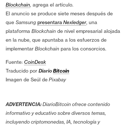
s
Blockchain
,
agrega el artículo.
El anuncio se produce siete meses después de
N
que
Samsung
presentara
Nexledger
, una
o
plataforma
Blockchain
de nivel empresarial alojada
t
en la nube, que apuntaba a los esfuerzos de
a
implementar
Blockchain
para los consorcios.
s
d
Fuente:
CoinDesk
e
Traducido por
Diario
Bitcoin
P
r
Imagen de Seúl de
Pixabay
e
n
s
ADVERTENCIA:
DiarioBitcoin ofrece contenido
a
informativo y educativo sobre diversos temas,
incluyendo criptomonedas, IA, tecnología y