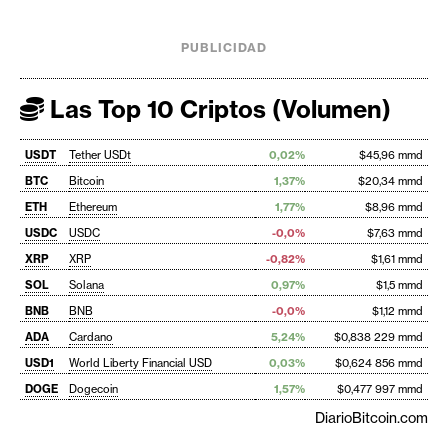
PUBLICIDAD
Las Top 10 Criptos (Volumen)
USDT
Tether USDt
0,02%
$45,96 mmd
BTC
Bitcoin
1,37%
$20,34 mmd
ETH
Ethereum
1,77%
$8,96 mmd
USDC
USDC
-0,0%
$7,63 mmd
XRP
XRP
-0,82%
$1,61 mmd
SOL
Solana
0,97%
$1,5 mmd
BNB
BNB
-0,0%
$1,12 mmd
ADA
Cardano
5,24%
$0,838 229 mmd
USD1
World Liberty Financial USD
0,03%
$0,624 856 mmd
DOGE
Dogecoin
1,57%
$0,477 997 mmd
DiarioBitcoin.com