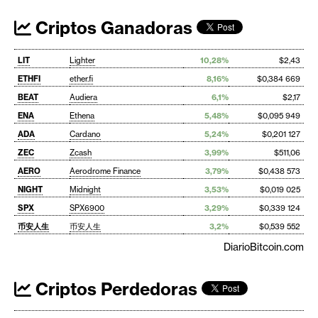
Criptos Ganadoras
LIT
Lighter
10,28%
$2,43
ETHFI
ether.fi
8,16%
$0,384 669
BEAT
Audiera
6,1%
$2,17
ENA
Ethena
5,48%
$0,095 949
ADA
Cardano
5,24%
$0,201 127
ZEC
Zcash
3,99%
$511,06
AERO
Aerodrome Finance
3,79%
$0,438 573
NIGHT
Midnight
3,53%
$0,019 025
SPX
SPX6900
3,29%
$0,339 124
币安人生
币安人生
3,2%
$0,539 552
DiarioBitcoin.com
Criptos Perdedoras