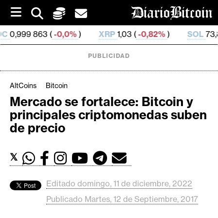
S
k
i
863 (
-0,0%
)
XRP
1,03 (
-0,82%
)
SOL
73,87 (
0,97
p
t
o
PUBLICIDAD
c
o
n
AltCoins
Bitcoin
t
Mercado se fortalece: Bitcoin y
e
C
principales criptomonedas suben
n
r
t
de precio
i
p
𝕏
t
o
M
Editado domingo, 11 de diciembre, 2022
e
Publicado Martes, 12 de Septiembre, 2017
r