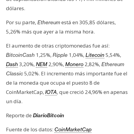
e
dólares.
r
e
Por su parte,
está en 305,85 dólares,
Ethereum
u
5,26% más que ayer a la misma hora.
m
El aumento de otras criptomonedas fue así:
1,25%,
1,04%,
5,54%,
BitcoinCash
Ripple
Litecoin
I
A
3,20%,
2,90%,
2,82%,
Dash
NEM
Monero
Ethereum
5,02%. El incremento más importante fue el
Classic
de la moneda que ocupa el puesto 8 de
A
n
CoinMarketCap,
, que creció 24,96% en apenas
IOTA
á
un día.
l
i
Reporte de
DiarioBitcoin
s
i
Fuente de los datos:
CoinMarketCap