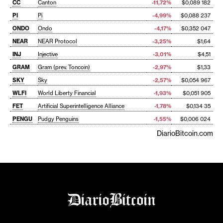
CC
Canton
-11,72%
$0,089 182
PI
Pi
-4,99%
$0,088 237
ONDO
Ondo
-4,17%
$0,352 047
NEAR
NEAR Protocol
-3,25%
$1,64
INJ
Injective
-3,01%
$4,51
GRAM
Gram (prev. Toncoin)
-2,97%
$1,33
SKY
Sky
-2,57%
$0,054 967
WLFI
World Liberty Financial
-1,93%
$0,051 905
FET
Artificial Superintelligence Alliance
-1,78%
$0,134 35
PENGU
Pudgy Penguins
-1,55%
$0,006 024
DiarioBitcoin.com