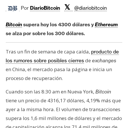
c
𝕏
a
Por
DiarioBitcoin
@diariobitcoin
d
o
Bitcoin
supera hoy los 4300 dólares y
Ethereum
s
se alza por sobre los 300 dólares.
B
Tras un fin de semana de capa caída,
producto de
i
de
los rumores sobre posibles cierres
exchanges
t
en China, el mercado pasa la página e inicia un
c
o
proceso de recuperación.
i
Cuando son las 8:30 am en Nueva York,
Bitcoin
n
tiene un precio de 4316,17 dólares, 4,19% más que
ayer a la misma hora. El volumen de transacciones
E
supera los 1,6 mil millones de dólares y el mercado
t
h
de capitalización alcanza los 71,4 mil millones de