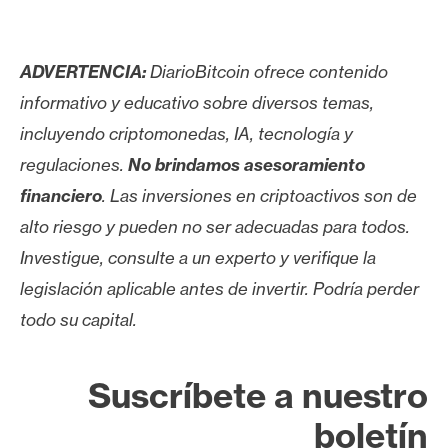
s
ADVERTENCIA:
DiarioBitcoin ofrece contenido
N
informativo y educativo sobre diversos temas,
o
t
incluyendo criptomonedas, IA, tecnología y
a
regulaciones.
No brindamos asesoramiento
s
financiero
. Las inversiones en criptoactivos son de
d
alto riesgo y pueden no ser adecuadas para todos.
e
P
Investigue, consulte a un experto y verifique la
r
legislación aplicable antes de invertir. Podría perder
e
todo su capital.
n
s
a
Suscríbete a nuestro
boletín