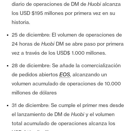
s
diario de operaciones de DM de
Huobi
alcanza
los USD $195 millones por primera vez en su
historia.
N
o
25 de diciembre: El volumen de operaciones de
t
24 horas de
Huobi
DM se abre paso por primera
a
s
vez a través de los USD$ 1.000 millones.
d
28 de diciembre: Se añade la comercialización
e
P
de pedidos abiertos
EOS
, alcanzando un
r
volumen acumulado de operaciones de 10.000
e
millones de dólares
n
s
31 de diciembre: Se cumple el primer mes desde
a
el lanzamiento de DM de
Huobi
y el volumen
total acumulado de operaciones alcanza los