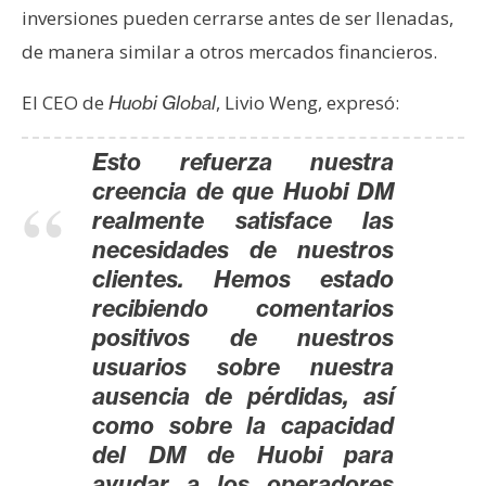
n
inversiones pueden cerrarse antes de ser llenadas,
t
de manera similar a otros mercados financieros.
a
c
El CEO de
, Livio Weng, expresó:
Huobi Global
t
o
Esto refuerza nuestra
y
creencia de que Huobi DM
P
realmente satisface las
u
necesidades de nuestros
b
clientes. Hemos estado
l
recibiendo comentarios
i
positivos de nuestros
c
usuarios sobre nuestra
i
ausencia de pérdidas, así
d
como sobre la capacidad
a
d
del DM de Huobi para
ayudar a los operadores