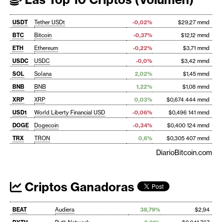
USDT
Tether USDt
-0,02%
$29,27 mmd
BTC
Bitcoin
-0,37%
$12,12 mmd
ETH
Ethereum
-0,22%
$3,71 mmd
USDC
USDC
-0,0%
$3,42 mmd
SOL
Solana
2,02%
$1,45 mmd
BNB
BNB
1,22%
$1,08 mmd
XRP
XRP
0,03%
$0,674 444 mmd
USD1
World Liberty Financial USD
-0,06%
$0,496 141 mmd
DOGE
Dogecoin
-0,34%
$0,400 124 mmd
TRX
TRON
0,6%
$0,305 407 mmd
DiarioBitcoin.com
Criptos Ganadoras
BEAT
Audiera
38,79%
$2,94