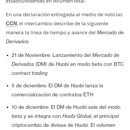
estadounidenses en volumen total.
e
r
En una declaración entregada al medio de noticias
e
, el intercambio describe de la siguiente
CCN
u
manera la línea de tiempo y avance del
Mercado de
m
:
Derivados
I
21 de Noviembre: Lanzamiento del
Mercado de
A
Derivados
(DM) de
Huobi
en modo beta con BTC
contract trading
A
5 de diciembre: El DM de
Huobi
lanza la
n
comercialización de contratos ETH
á
l
10 de diciembre: El DM de Huobi sale del modo
i
beta y se integra con
Huobi Global
, el principal
s
criptocambio de divisas de
Huobi
. El volumen
i