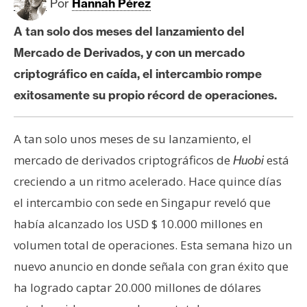
c
Por
Hannah Pérez
a
A tan solo dos meses del lanzamiento del
d
o
Mercado de Derivados, y con un mercado
s
criptográfico en caída, el intercambio rompe
exitosamente su propio récord de operaciones.
B
i
A tan solo unos meses de su lanzamiento, el
t
mercado de derivados criptográficos de
está
Huobi
c
creciendo a un ritmo acelerado. Hace quince días
o
el intercambio con sede en Singapur reveló que
i
n
había alcanzado los USD $ 10.000 millones en
volumen total de operaciones. Esta semana hizo un
nuevo anuncio en donde señala con gran éxito que
E
t
ha logrado captar 20.000 millones de dólares
h