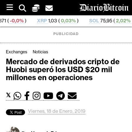
S
k
i
XRP
1,03 (
0,03%
)
SOL
75,95 (
2,02%
)
TRX
0,
p
t
o
PUBLICIDAD
c
o
n
Exchanges
Noticias
t
Mercado de derivados cripto de
e
C
Huobi superó los USD $20 mil
n
r
t
millones en operaciones
i
p
𝕏
t
o
M
Viernes, 18 de Enero, 2019
e
r