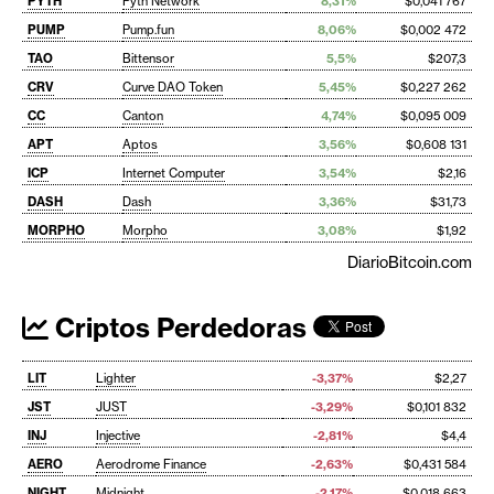
PYTH
Pyth Network
8,31%
$0,041 767
PUMP
Pump.fun
8,06%
$0,002 472
TAO
Bittensor
5,5%
$207,3
CRV
Curve DAO Token
5,45%
$0,227 262
CC
Canton
4,74%
$0,095 009
APT
Aptos
3,56%
$0,608 131
ICP
Internet Computer
3,54%
$2,16
DASH
Dash
3,36%
$31,73
MORPHO
Morpho
3,08%
$1,92
DiarioBitcoin.com
Criptos Perdedoras
LIT
Lighter
-3,37%
$2,27
JST
JUST
-3,29%
$0,101 832
INJ
Injective
-2,81%
$4,4
AERO
Aerodrome Finance
-2,63%
$0,431 584
NIGHT
Midnight
-2,17%
$0,018 663