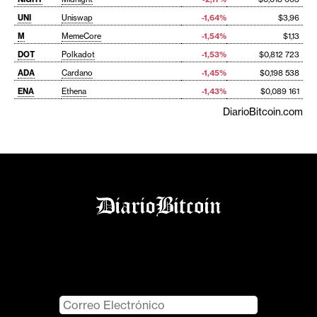
UNI
Uniswap
-1,64%
$3,96
M
MemeCore
-1,54%
$1,13
DOT
Polkadot
-1,53%
$0,812 723
ADA
Cardano
-1,45%
$0,198 538
ENA
Ethena
-1,43%
$0,089 161
DiarioBitcoin.com