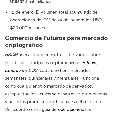
T
USD $12 mil millones.
e
12 de enero: El volumen total acumulado de
m
a
operaciones del DM de
Huobi
supera los USD
s
$20.000 millones.
Comercio de Futuros para mercado
R
criptográfico
e
actualmente ofrece derivados sobre
HBDM.com
c
u
tres de las principales criptomonedas:
,
Bitcoin
r
y
. Cada uno tiene mercados
Ethereum
EOS
s
semanales, quincenales y mensuales. Funciona
o
como cualquier otro mercado de derivados,
s
excepto que los activos se basan en criptomonedas
y no en los productos tradicionales del mercado.
C
De acuerdo con la
, las
guía de operaciones
o