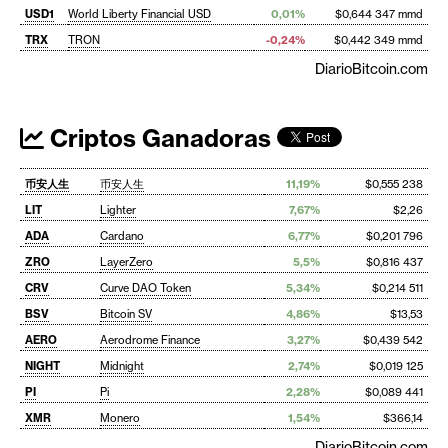
USD1
World Liberty Financial USD
0,01%
$0,644 347 mmd
TRX
TRON
-0,24%
$0,442 349 mmd
DiarioBitcoin.com
Criptos Ganadoras
币安人生
币安人生
11,19%
$0,555 238
LIT
Lighter
7,67%
$2,26
ADA
Cardano
6,77%
$0,201 796
ZRO
LayerZero
5,5%
$0,816 437
CRV
Curve DAO Token
5,34%
$0,214 511
BSV
Bitcoin SV
4,86%
$13,53
AERO
Aerodrome Finance
3,27%
$0,439 542
NIGHT
Midnight
2,74%
$0,019 125
PI
Pi
2,28%
$0,089 441
XMR
Monero
1,54%
$366,14
DiarioBitcoin.com