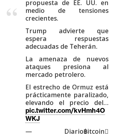
propuesta de EE. UU. en
s
medio de tensiones
crecientes.
N
Trump advierte que
o
espera respuestas
t
adecuadas de Teherán.
a
s
La amenaza de nuevos
d
ataques presiona al
e
mercado petrolero.
P
r
El estrecho de Ormuz está
e
prácticamente paralizado,
n
elevando el precio del…
s
pic.twitter.com/kvHmh4O
a
WKJ
— Diario฿itcoin