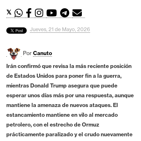
c
a
𝕏
d
o
Jueves, 21 de Mayo, 2026
s
Por
Canuto
B
i
Irán confirmó que revisa la más reciente posición
t
de Estados Unidos para poner fin a la guerra,
c
o
mientras Donald Trump asegura que puede
i
esperar unos días más por una respuesta, aunque
n
mantiene la amenaza de nuevos ataques. El
estancamiento mantiene en vilo al mercado
E
petrolero, con el estrecho de Ormuz
t
prácticamente paralizado y el crudo nuevamente
h