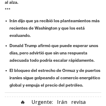
al alza.
e
***
r
e
Irán dijo que ya recibió los planteamientos más
u
m
recientes de Washington y que los está
evaluando.
I
Donald Trump afirmó que puede esperar unos
A
días, pero advirtió que sin una respuesta
adecuada todo podría escalar rápidamente.
A
El bloqueo del estrecho de Ormuz y de puertos
n
iraníes sigue golpeando al comercio energético
á
l
global y empuja el precio del petróleo.
i
s
🔥 Urgente: Irán revisa
i