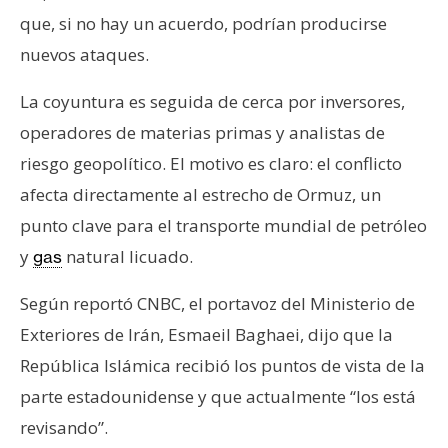
n
que, si no hay un acuerdo, podrían producirse
t
nuevos ataques.
a
c
La coyuntura es seguida de cerca por inversores,
t
operadores de materias primas y analistas de
o
riesgo geopolítico. El motivo es claro: el conflicto
y
P
afecta directamente al estrecho de Ormuz, un
u
punto clave para el transporte mundial de petróleo
b
y
natural licuado.
gas
l
i
Según reportó CNBC, el portavoz del Ministerio de
c
Exteriores de Irán, Esmaeil Baghaei, dijo que la
i
República Islámica recibió los puntos de vista de la
d
a
parte estadounidense y que actualmente “los está
d
revisando”.