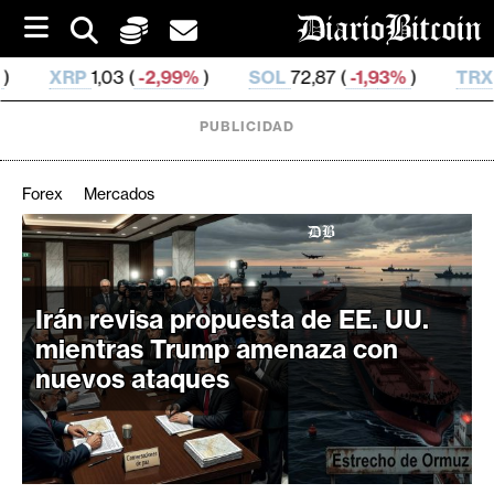
S
k
i
2,99%
)
SOL
72,87 (
-1,93%
)
TRX
0,326 861 (
-0,24
p
t
o
PUBLICIDAD
c
o
n
Forex
Mercados
t
e
C
n
r
t
i
Irán revisa propuesta de EE. UU.
p
mientras Trump amenaza con
t
nuevos ataques
o
M
e
r