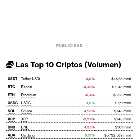
PUBLICIDAD
Las Top 10 Criptos (Volumen)
USDT
Tether USDt
-0,0%
$44,58 mmd
BTC
Bitcoin
-0,46%
$19,43 mmd
ETH
Ethereum
-0,4%
$8,23 mmd
USDC
USDC
0,0%
$7,51 mmd
SOL
Solana
-1,93%
$1,48 mmd
XRP
XRP
-2,99%
$1,46 mmd
BNB
BNB
-1,35%
$1,01 mmd
ADA
Cardano
6,77%
$0,732 589 mmd