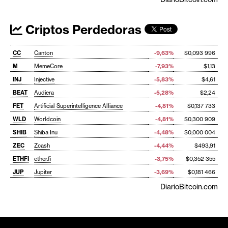
Criptos Perdedoras
CC
Canton
-9,63%
$0,093 996
M
MemeCore
-7,93%
$1,13
INJ
Injective
-5,83%
$4,61
BEAT
Audiera
-5,28%
$2,24
FET
Artificial Superintelligence Alliance
-4,81%
$0,137 733
WLD
Worldcoin
-4,81%
$0,300 909
SHIB
Shiba Inu
-4,48%
$0,000 004
ZEC
Zcash
-4,44%
$493,91
ETHFI
ether.fi
-3,75%
$0,352 355
JUP
Jupiter
-3,69%
$0,181 466
DiarioBitcoin.com