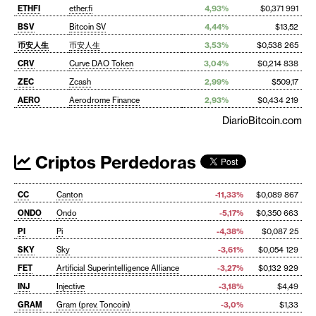
ETHFI
ether.fi
4,93%
$0,371 991
BSV
Bitcoin SV
4,44%
$13,52
币安人生
币安人生
3,53%
$0,538 265
CRV
Curve DAO Token
3,04%
$0,214 838
ZEC
Zcash
2,99%
$509,17
AERO
Aerodrome Finance
2,93%
$0,434 219
DiarioBitcoin.com
Criptos Perdedoras
CC
Canton
-11,33%
$0,089 867
ONDO
Ondo
-5,17%
$0,350 663
PI
Pi
-4,38%
$0,087 25
SKY
Sky
-3,61%
$0,054 129
FET
Artificial Superintelligence Alliance
-3,27%
$0,132 929
INJ
Injective
-3,18%
$4,49
GRAM
Gram (prev. Toncoin)
-3,0%
$1,33