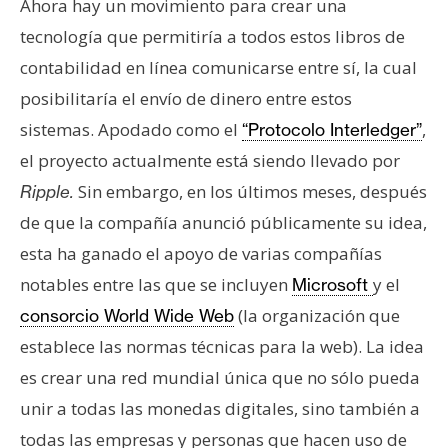
Ahora hay un movimiento para crear una
e
tecnología que permitiría a todos estos libros de
r
contabilidad en línea comunicarse entre sí, la cual
e
u
posibilitaría el envío de dinero entre estos
m
sistemas. Apodado como el
,
“Protocolo Interledger”
el proyecto actualmente está siendo llevado por
I
Sin embargo, en los últimos meses, después
Ripple.
A
de que la compañía anunció públicamente su idea,
esta ha ganado el apoyo de varias compañías
A
notables entre las que se incluyen
y el
Microsoft
n
(la organización que
consorcio World Wide Web
á
establece las normas técnicas para la web). La idea
l
es crear una red mundial única que no sólo pueda
i
s
unir a todas las monedas digitales, sino también a
i
todas las empresas y personas que hacen uso de