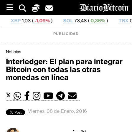
S
k
i
1,09%
)
SOL
73,48 (
0,36%
)
TRX
0,326 762 (
-0,1
p
t
o
PUBLICIDAD
c
o
n
Noticias
t
Interledger: El plan para integrar
e
C
Bitcoin con todas las otras
n
r
t
monedas en línea
i
p
𝕏
t
o
M
Viernes, 08 de Enero, 2016
e
r