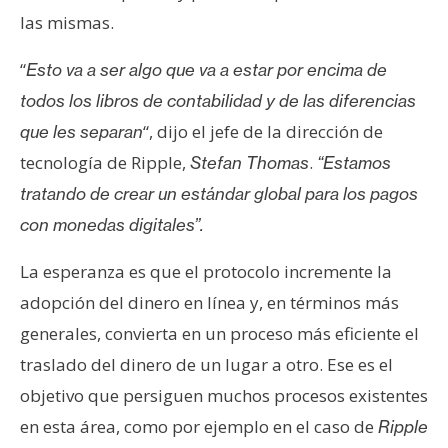
s
las mismas.
“
Esto va a ser algo que va a estar por encima de
N
todos los libros de contabilidad y de las diferencias
o
t
“, dijo el jefe de la dirección de
que les separan
a
tecnología de Ripple,
.
Stefan Thomas
“Estamos
s
tratando de crear un estándar global para los pagos
d
con monedas digitales”.
e
P
La esperanza es que el protocolo incremente la
r
adopción del dinero en línea y, en términos más
e
n
generales, convierta en un proceso más eficiente el
s
traslado del dinero de un lugar a otro. Ese es el
a
objetivo que persiguen muchos procesos existentes
en esta área, como por ejemplo en el caso de
Ripple