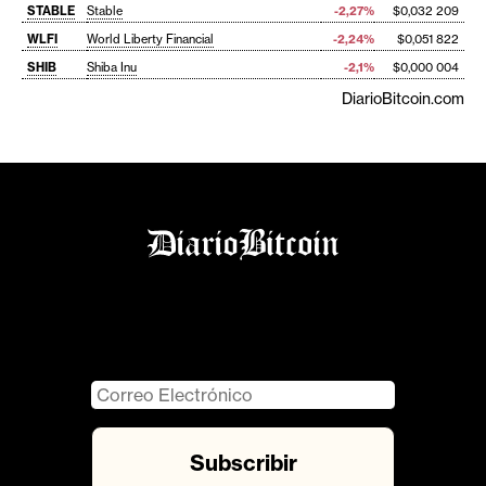
STABLE
Stable
-2,27%
$0,032 209
WLFI
World Liberty Financial
-2,24%
$0,051 822
SHIB
Shiba Inu
-2,1%
$0,000 004
DiarioBitcoin.com