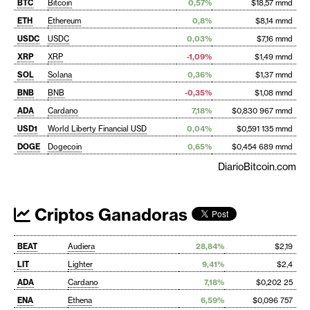
BTC
Bitcoin
0,57%
$18,57 mmd
ETH
Ethereum
0,8%
$8,14 mmd
USDC
USDC
0,03%
$7,16 mmd
XRP
XRP
-1,09%
$1,49 mmd
SOL
Solana
0,36%
$1,37 mmd
BNB
BNB
-0,35%
$1,08 mmd
ADA
Cardano
7,18%
$0,830 967 mmd
USD1
World Liberty Financial USD
0,04%
$0,591 135 mmd
DOGE
Dogecoin
0,65%
$0,454 689 mmd
DiarioBitcoin.com
Criptos Ganadoras
BEAT
Audiera
28,84%
$2,19
LIT
Lighter
9,41%
$2,4
ADA
Cardano
7,18%
$0,202 25
ENA
Ethena
6,59%
$0,096 757