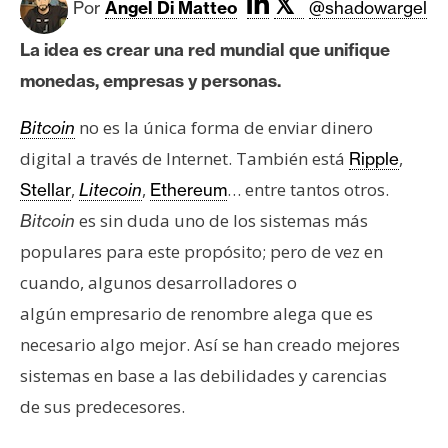
𝕏
c
Por
Angel Di Matteo
@shadowargel
a
La idea es crear una red mundial que unifique
d
o
monedas, empresas y personas.
s
no es la única forma de enviar dinero
Bitcoin
digital a través de Internet. También está
,
Ripple
B
,
,
… entre tantos otros.
Stellar
Litecoin
Ethereum
i
es sin duda uno de los sistemas más
Bitcoin
t
c
populares para este propósito; pero de vez en
o
cuando, algunos desarrolladores o
i
algún empresario de renombre alega que es
n
necesario algo mejor. Así se han creado mejores
sistemas en base a las debilidades y carencias
E
de sus predecesores.
t
h