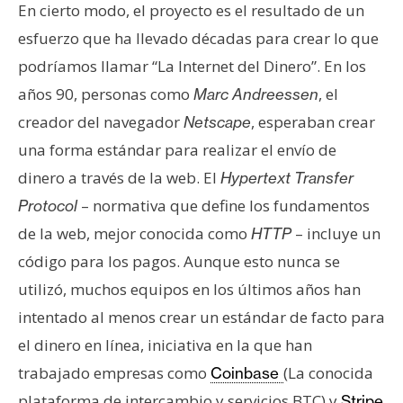
En cierto modo, el proyecto es el resultado de un
n
t
esfuerzo que ha llevado décadas para crear lo que
a
podríamos llamar “La Internet del Dinero”. En los
c
años 90, personas como
, el
Marc Andreessen
t
creador del navegador
, esperaban crear
Netscape
o
y
una forma estándar para realizar el envío de
P
dinero a través de la web. El
Hypertext Transfer
u
– normativa que define los fundamentos
Protocol
b
de la web, mejor conocida como
– incluye un
HTTP
l
código para los pagos. Aunque esto nunca se
i
c
utilizó, muchos equipos en los últimos años han
i
intentado al menos crear un estándar de facto para
d
el dinero en línea, iniciativa en la que han
a
trabajado empresas como
(La conocida
Coinbase
d
plataforma de intercambio y servicios BTC) y
Stripe