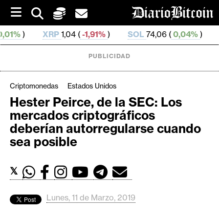
S
k
i
XRP
1,04 (
-1,91%
)
SOL
74,06 (
0,04%
)
TRX
0,326 2
p
t
o
PUBLICIDAD
c
o
n
Criptomonedas
Estados Unidos
t
Hester Peirce, de la SEC: Los
e
C
mercados criptográficos
n
r
t
deberían autorregularse cuando
i
sea posible
p
t
𝕏
o
M
e
Lunes, 11 de Marzo, 2019
r