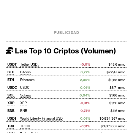
PUBLICIDAD
Las Top 10 Criptos (Volumen)
USDT
Tether USDt
-0,0%
$48,6 mmd
BTC
Bitcoin
0,77%
$22,47 mmd
ETH
Ethereum
2,05%
$9,88 mmd
USDC
USDC
0,01%
$8,71 mmd
SOL
Solana
0,04%
$1,66 mmd
XRP
XRP
-1,91%
$1,26 mmd
BNB
BNB
-0,74%
$1,16 mmd
USD1
World Liberty Financial USD
0,01%
$0,834 367 mmd
TRX
TRON
-0,11%
$0,501 007 mmd