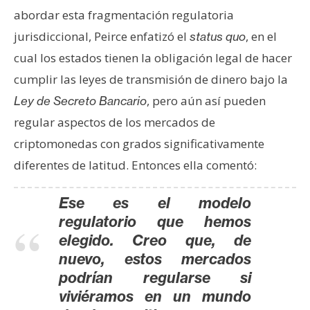
n
abordar esta fragmentación regulatoria
t
jurisdiccional, Peirce enfatizó el
, en el
status quo
a
cual los estados tienen la obligación legal de hacer
c
cumplir las leyes de transmisión de dinero bajo la
t
o
, pero aún así pueden
Ley de Secreto Bancario
y
regular aspectos de los mercados de
P
criptomonedas con grados significativamente
u
diferentes de latitud. Entonces ella comentó:
b
l
i
Ese es el modelo
c
regulatorio que hemos
i
elegido. Creo que, de
d
nuevo, estos mercados
a
podrían regularse si
d
viviéramos en un mundo