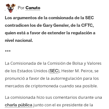
c
a
Por
Canuto
d
Los argumentos de la comisionada de la SEC
o
s
contradicen los de Gary Gensler, de la CFTC,
quien está a favor de extender la regulación a
nivel nacional.
B
i
***
t
c
La Comisionada de la Comisión de Bolsa y Valores
o
de los Estados Unidos (
), Hester M. Peirce, se
SEC
i
n
pronunció a favor de la autorregulación para los
mercados de criptomoneda cuando sea posible.
E
La comisionada hizo sus comentarios durante una
t
junto con el ex presidente de la
charla pública
h