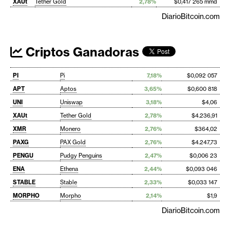
XAUt
Tether Gold
2,78%
$0,417 265 mmd
DiarioBitcoin.com
Criptos Ganadoras
PI
Pi
7,18%
$0,092 057
APT
Aptos
3,65%
$0,600 818
UNI
Uniswap
3,18%
$4,06
XAUt
Tether Gold
2,78%
$4.236,91
XMR
Monero
2,76%
$364,02
PAXG
PAX Gold
2,76%
$4.247,73
PENGU
Pudgy Penguins
2,47%
$0,006 23
ENA
Ethena
2,44%
$0,093 046
STABLE
Stable
2,33%
$0,033 147
MORPHO
Morpho
2,14%
$1,9
DiarioBitcoin.com