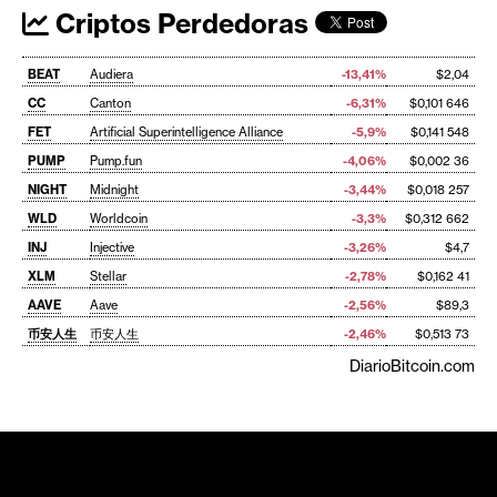
Criptos Perdedoras
BEAT
Audiera
-13,41%
$2,04
CC
Canton
-6,31%
$0,101 646
FET
Artificial Superintelligence Alliance
-5,9%
$0,141 548
PUMP
Pump.fun
-4,06%
$0,002 36
NIGHT
Midnight
-3,44%
$0,018 257
WLD
Worldcoin
-3,3%
$0,312 662
INJ
Injective
-3,26%
$4,7
XLM
Stellar
-2,78%
$0,162 41
AAVE
Aave
-2,56%
$89,3
币安人生
币安人生
-2,46%
$0,513 73
DiarioBitcoin.com