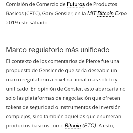
Comisión de Comercio de
de Productos
Futuros
e
r
Básicos (CFTC), Gary Gensler, en la
MIT
Bitcoin
Expo
e
2019 este sábado.
u
m
Marco regulatorio más unificado
I
El contexto de los comentarios de Pierce fue una
A
propuesta de Gensler de que sería deseable un
marco regulatorio a nivel nacional más sólido y
A
unificado. En opinión de Gensler, esto abarcaría no
n
solo las plataformas de negociación que ofrecen
á
l
tokens de seguridad o instrumentos de inversión
i
complejos, sino también aquellas que enumeran
s
productos básicos como
. A esto,
Bitcoin
(BTC)
i