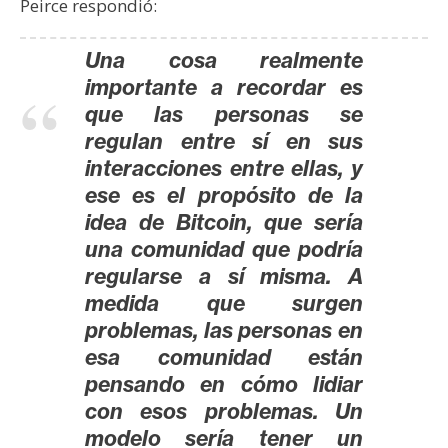
Peirce respondió:
s
Una cosa realmente
N
importante a recordar es
o
que las personas se
t
regulan entre sí en sus
a
interacciones entre ellas, y
s
ese es el propósito de la
d
idea de Bitcoin, que sería
e
una comunidad que podría
P
regularse a sí misma. A
r
medida que surgen
e
n
problemas, las personas en
s
esa comunidad están
a
pensando en cómo lidiar
con esos problemas. Un
modelo sería tener un