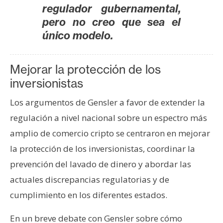
T
regulador gubernamental,
e
pero no creo que sea el
m
único modelo.
a
s
Mejorar la protección de los
inversionistas
R
e
Los argumentos de Gensler a favor de extender la
c
regulación a nivel nacional sobre un espectro más
u
amplio de comercio cripto se centraron en mejorar
r
s
la protección de los inversionistas, coordinar la
o
prevención del lavado de dinero y abordar las
s
actuales discrepancias regulatorias y de
cumplimiento en los diferentes estados.
C
En un breve debate con Gensler sobre cómo
o