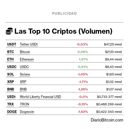
PUBLICIDAD
Las Top 10 Criptos (Volumen)
USDT
Tether USDt
-0,03%
$47,25 mmd
BTC
Bitcoin
0,06%
$21,13 mmd
ETH
Ethereum
1,57%
$9,44 mmd
USDC
USDC
0,01%
$8,43 mmd
SOL
Solana
-1,05%
$1,65 mmd
XRP
XRP
-1,71%
$1,32 mmd
BNB
BNB
-1,26%
$1,07 mmd
USD1
World Liberty Financial USD
-0,0%
$0,733 377 mmd
TRX
TRON
-0,15%
$0,488 299 mmd
DOGE
Dogecoin
-1,63%
$0,422 343 mmd
DiarioBitcoin.com