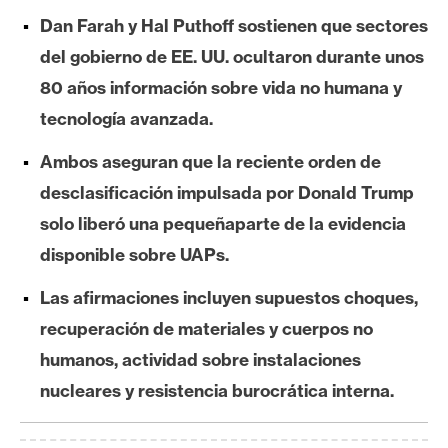
e
Dan Farah y Hal Puthoff sostienen que sectores
r
del gobierno de EE. UU. ocultaron durante unos
e
80 años información sobre vida no humana y
u
m
tecnología avanzada.
Ambos aseguran que la reciente orden de
I
desclasificación impulsada por Donald Trump
A
solo liberó una pequeñaparte de la evidencia
disponible sobre UAPs.
A
Las afirmaciones incluyen supuestos choques,
n
recuperación de materiales y cuerpos no
á
l
humanos, actividad sobre instalaciones
i
nucleares y resistencia burocrática interna.
s
i