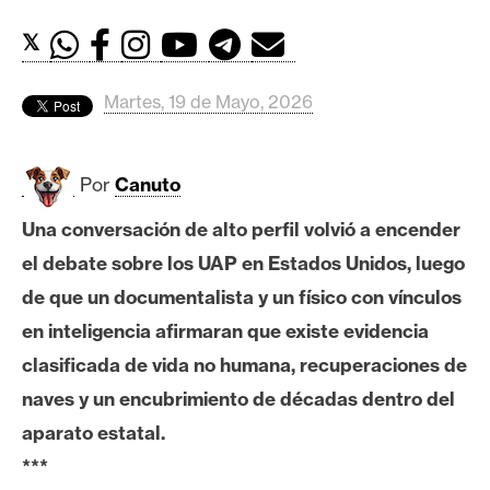
c
a
𝕏
d
o
Martes, 19 de Mayo, 2026
s
Por
Canuto
B
i
Una conversación de alto perfil volvió a encender
t
el debate sobre los UAP en Estados Unidos, luego
c
o
de que un documentalista y un físico con vínculos
i
en inteligencia afirmaran que existe evidencia
n
clasificada de vida no humana, recuperaciones de
naves y un encubrimiento de décadas dentro del
E
aparato estatal.
t
***
h