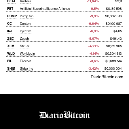
BEAT
Audiera
-11,64%
$2,11
FET
Artificial Superintelligence Alliance
-9,5%
$0,135 598
PUMP
Pump.fun
-9,3%
$0,002 316
CC
Canton
-6,64%
$0,100 687
INJ
Injective
-6,3%
$4,65
ZEC
Zcash
-5,97%
$491,42
XLM
Stellar
-4,21%
$0,159 965
WLD
Worldcoin
-4,14%
$0,304 613
FIL
Filecoin
-3,6%
$0,689 514
SHIB
Shiba Inu
-3,42%
$0,000 004
DiarioBitcoin.com