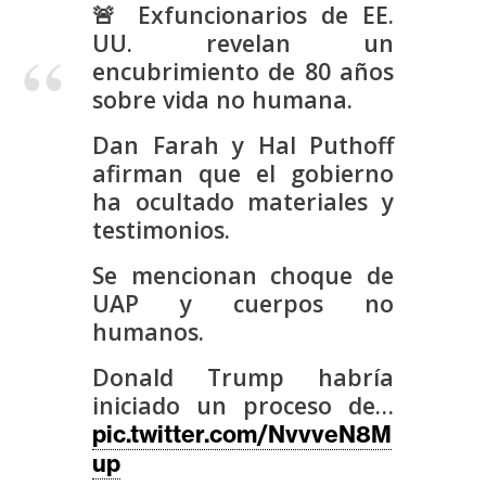
s
🚨 Exfuncionarios de EE.
UU. revelan un
encubrimiento de 80 años
N
sobre vida no humana.
o
t
Dan Farah y Hal Puthoff
a
afirman que el gobierno
s
ha ocultado materiales y
d
testimonios.
e
Se mencionan choque de
P
UAP y cuerpos no
r
humanos.
e
n
Donald Trump habría
s
iniciado un proceso de…
a
pic.twitter.com/NvvveN8M
up