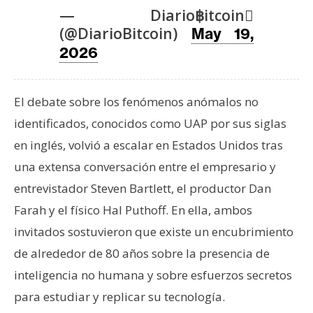
T
— Diario฿itcoin
e
(@DiarioBitcoin)
May 19,
m
2026
a
s
El debate sobre los fenómenos anómalos no
R
identificados, conocidos como UAP por sus siglas
e
en inglés, volvió a escalar en Estados Unidos tras
c
una extensa conversación entre el empresario y
u
r
entrevistador Steven Bartlett, el productor Dan
s
Farah y el físico Hal Puthoff. En ella, ambos
o
invitados sostuvieron que existe un encubrimiento
s
de alrededor de 80 años sobre la presencia de
inteligencia no humana y sobre esfuerzos secretos
C
para estudiar y replicar su tecnología.
o