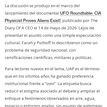
n
La discusión se produjo en el marco del
t
lanzamiento del documental
UFO Roundtable: CIA
a
, publicado por The
Physicist Proves Aliens Exist!
c
t
Diary Of A CEO el 14 de mayo de 2026. Lejos de
o
presentar el asunto como una simple especulación
y
cultural, Farah y Puthoff lo describieron como un
P
problema de seguridad nacional, con
u
ramificaciones científicas, militares y políticas.
b
l
Para lectores nuevos en el tema, UAP es el término
i
c
que en los últimos años ha ganado preferencia
i
institucional frente a “ovni”. La etiqueta busca
d
reducir el estigma asociado al debate y ampliar el
a
enfoque a fenómenos observados en aire, agua,
d
espacio o entornos mixtos, sin asumir de antemano