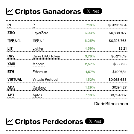
Criptos Ganadoras
PI
Pi
7,18%
$0,093 264
ZRO
LayerZero
6,93%
$0,838 877
币安人生
币安人生
6,25%
$0,526 763
LIT
Lighter
4,59%
$2,21
CRV
Curve DAO Token
3,78%
$0,211 519
XMR
Monero
2,57%
$363,26
ETH
Ethereum
1,57%
$1.907,54
VIRTUAL
Virtuals Protocol
1,52%
$0,568 683
ADA
Cardano
1,29%
$0,194 27
APT
Aptos
1,18%
$0,594 167
DiarioBitcoin.com
Criptos Perdedoras