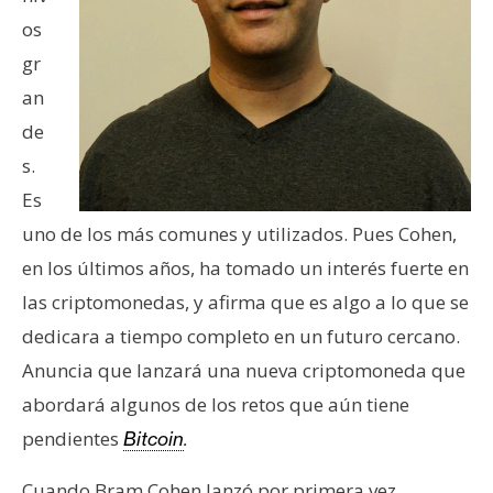
e
os
r
gr
e
an
u
m
de
s.
Es
I
uno de los más comunes y utilizados. Pues Cohen,
A
en los últimos años, ha tomado un interés fuerte en
las criptomonedas, y afirma que es algo a lo que se
A
dedicara a tiempo completo en un futuro cercano.
n
á
Anuncia que lanzará una nueva criptomoneda que
l
abordará algunos de los retos que aún tiene
i
pendientes
Bitcoin
.
s
i
Cuando Bram Cohen lanzó por primera vez