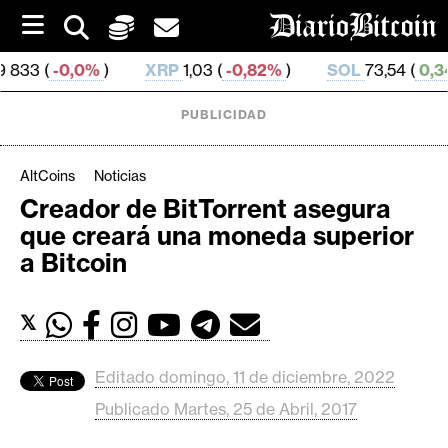
S
k
i
XRP
1,03 (
-0,82%
)
SOL
73,54 (
0,34%
)
TRX
0
p
t
o
PUBLICIDAD
c
o
n
AltCoins
Noticias
t
Creador de BitTorrent asegura
e
C
que creará una moneda superior
n
r
t
a Bitcoin
i
p
𝕏
t
o
M
Editado domingo, 11 de diciembre, 2022
e
Publicado Martes, 25 de Abril, 2017
r