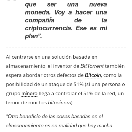
que ser una nueva
n
moneda.
Voy a hacer una
t
a
compañía de la
c
criptocurrencia. Ese es mi
t
plan”.
o
y
P
Al centrarse en una solución basada en
u
almacenamiento, el inventor de
también
BitTorrent
b
espera abordar otros defectos de
como la
Bitcoin
,
l
posibilidad de un ataque de 51% (si una persona o
i
c
grupo
llega a controlar el 51% de la red, un
minero
i
temor de muchos
).
bitcoiners
d
a
“Otro beneficio de las cosas basadas en el
d
almacenamiento es en realidad que hay mucha