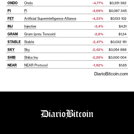
ONDO
Ondo
-4,77%
$0,351 382
PI
Pi
-4,69%
$0,087 345
FET
Artificial Superintelligence Alliance
-4,33%
$0,133 102
INJ
Injective
-3,4%
$4,51
GRAM
Gram (prev. Toncoin)
-2,8%
$1,34
STABLE
Stable
-2,47%
$0,032 151
SKY
Sky
-2,42%
$0,054 888
SHIB
Shiba Inu
-2,26%
$0,000 004
NEAR
NEAR Protocol
-1,92%
$1,65
DiarioBitcoin.com