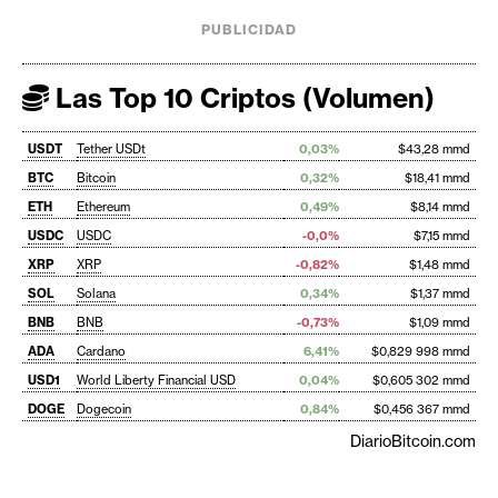
PUBLICIDAD
Las Top 10 Criptos (Volumen)
USDT
Tether USDt
0,03%
$43,28 mmd
BTC
Bitcoin
0,32%
$18,41 mmd
ETH
Ethereum
0,49%
$8,14 mmd
USDC
USDC
-0,0%
$7,15 mmd
XRP
XRP
-0,82%
$1,48 mmd
SOL
Solana
0,34%
$1,37 mmd
BNB
BNB
-0,73%
$1,09 mmd
ADA
Cardano
6,41%
$0,829 998 mmd
USD1
World Liberty Financial USD
0,04%
$0,605 302 mmd
DOGE
Dogecoin
0,84%
$0,456 367 mmd
DiarioBitcoin.com