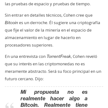
T
las pruebas de espacio y pruebas de tiempo.
e
m
Sin entrar en detalles técnicos, Cohen cree que
a
es un derroche. Él sugiere una criptografía
Bitcoin
s
que fije el valor de la minería en el espacio de
almacenamiento en lugar de hacerlo en
R
procesadores superiores.
e
c
En una entrevista con
, Cohen reveló
TorrentFreak
u
que su interés en las criptomonedas no es
r
s
meramente abstracto. Será su foco principal en un
o
futuro cercano. Dijo:
s
Mi propuesta no es
realmente hacer algo a
C
Bitcoin. Realmente tiene
o