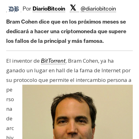
c
𝕏
a
Por
DiarioBitcoin
@diariobitcoin
d
Bram Cohen dice que en los próximos meses se
o
dedicará a hacer una criptomoneda que supere
s
los fallos de la principal y más famosa.
B
El inventor de
, Bram Cohen, ya ha
BitTorrent
i
t
ganado un lugar en hall de la fama de Internet por
c
su protocolo que permite el intercambio persona a
o
pe
i
rso
n
na
de
E
arc
t
h
hiv