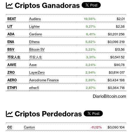
Criptos Ganadoras
BEAT
Audiera
19,56%
$2,01
LIT
Lighter
9,27%
$2,38
ADA
Cardano
6,41%
$0,201 256
ENA
Ethena
5,82%
$0,096 219
BSV
Bitcoin SV
5,22%
$13,56
币安人生
币安人生
3,31%
$0,541 52
AAVE
Aave
3,24%
$90,78
ZRO
LayerZero
2,94%
$0,814 017
AERO
Aerodrome Finance
2,89%
$0,434 198
ETHFI
ether.fi
2,87%
$0,364 718
DiarioBitcoin.com
Criptos Perdedoras
CC
Canton
-11,12%
$0,090 104