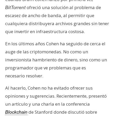
s
ofreció una solución al problema de
BitTorrent
escasez de ancho de banda, al permitir que
N
cualquiera distribuyera archivos grandes sin tener
o
que invertir en infraestructura costosa.
t
a
En los últimos años Cohen ha seguido de cerca el
s
auge de las criptomonedas. No como un
d
e
inversionista hambriento de dinero, sino como un
P
programador que ve problemas que es
r
necesario resolver.
e
n
Al hacerlo, Cohen no ha evitado ofrecer sus
s
opiniones y sugerencias. Recientemente, presentó
a
un artículo y una charla en la conferencia
de Stanford donde discutió sobre
Blockchain