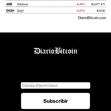
ARB
Arbitrum
-4,45%
$0,077 471
DASH
Dash
-4,27%
$30,18
DiarioBitcoin.com