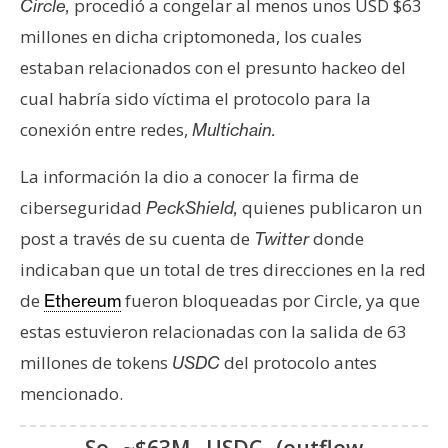
procedió a congelar al menos unos USD $63
Circle,
s
millones en dicha criptomoneda, los cuales
estaban relacionados con el presunto hackeo del
N
cual habría sido víctima el protocolo para la
o
t
conexión entre redes,
Multichain.
a
La información la dio a conocer la firma de
s
d
ciberseguridad
quienes publicaron un
PeckShield,
e
post a través de su cuenta de
donde
Twitter
P
indicaban que un total de tres direcciones en la red
r
de
fueron bloqueadas por Circle, ya que
Ethereum
e
n
estas estuvieron relacionadas con la salida de 63
s
millones de tokens
del protocolo antes
USDC
a
mencionado.
So ~$63M USDC (outflow