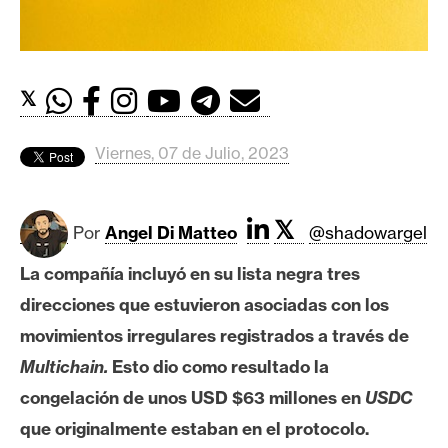
c
a
d
o
𝕏
s
Viernes, 07 de Julio, 2023
B
i
t
𝕏
Por
Angel Di Matteo
@shadowargel
c
o
La compañía incluyó en su lista negra tres
i
direcciones que estuvieron asociadas con los
n
movimientos irregulares registrados a través de
Multichain.
Esto dio como resultado la
E
congelación de unos USD $63 millones en
USDC
t
que originalmente estaban en el protocolo.
h