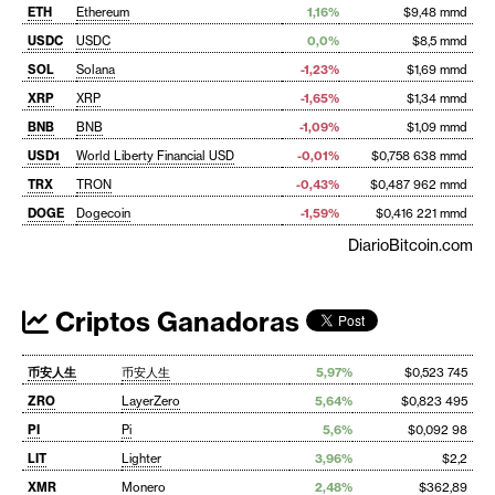
ETH
Ethereum
1,16%
$9,48 mmd
USDC
USDC
0,0%
$8,5 mmd
SOL
Solana
-1,23%
$1,69 mmd
XRP
XRP
-1,65%
$1,34 mmd
BNB
BNB
-1,09%
$1,09 mmd
USD1
World Liberty Financial USD
-0,01%
$0,758 638 mmd
TRX
TRON
-0,43%
$0,487 962 mmd
DOGE
Dogecoin
-1,59%
$0,416 221 mmd
DiarioBitcoin.com
Criptos Ganadoras
币安人生
币安人生
5,97%
$0,523 745
ZRO
LayerZero
5,64%
$0,823 495
PI
Pi
5,6%
$0,092 98
LIT
Lighter
3,96%
$2,2
XMR
Monero
2,48%
$362,89