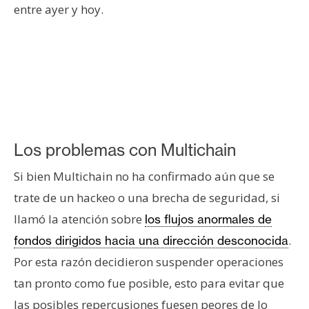
entre ayer y hoy.
n
t
a
c
t
o
y
P
Los problemas con Multichain
u
b
Si bien Multichain no ha confirmado aún que se
l
trate de un hackeo o una brecha de seguridad, si
i
c
llamó la atención sobre
los flujos anormales de
i
.
fondos dirigidos hacia una dirección desconocida
d
Por esta razón decidieron suspender operaciones
a
tan pronto como fue posible, esto para evitar que
d
las posibles repercusiones fuesen peores de lo