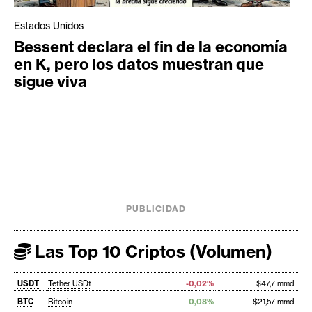
Estados Unidos
Bessent declara el fin de la economía
en K, pero los datos muestran que
sigue viva
PUBLICIDAD
Las Top 10 Criptos (Volumen)
USDT
Tether USDt
-0,02%
$47,7 mmd
BTC
Bitcoin
0,08%
$21,57 mmd