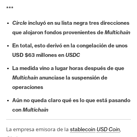
e
***
r
e
Circle
incluyó en su lista negra tres direcciones
u
que alojaron fondos provenientes de
Multichain
m
En total, esto derivó en la congelación de unos
USD $63 millones en
USDC
I
A
La medida vino a lugar horas después de que
Multichain
anunciase la suspensión de
A
operaciones
n
Aún no queda claro qué es lo que está pasando
á
l
con
Multichain
i
s
La empresa emisora de la
stablecoin
USD Coin
,
i