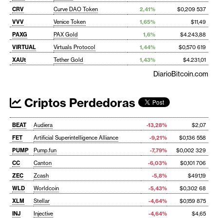
CRV
Curve DAO Token
2,41%
$0,209 537
VVV
Venice Token
1,65%
$11,49
PAXG
PAX Gold
1,6%
$4.243,88
VIRTUAL
Virtuals Protocol
1,44%
$0,570 619
XAUt
Tether Gold
1,43%
$4.231,01
DiarioBitcoin.com
Criptos Perdedoras
BEAT
Audiera
-13,28%
$2,07
FET
Artificial Superintelligence Alliance
-9,21%
$0,136 558
PUMP
Pump.fun
-7,79%
$0,002 329
CC
Canton
-6,03%
$0,101 706
ZEC
Zcash
-5,8%
$491,19
WLD
Worldcoin
-5,43%
$0,302 68
XLM
Stellar
-4,64%
$0,159 875
INJ
Injective
-4,64%
$4,65