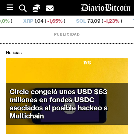
S
k
i
1,04 (
-1,65%
)
SOL
73,09 (
-1,23%
)
TRX
0,326 894 
p
t
o
PUBLICIDAD
c
o
n
Noticias
t
e
C
n
r
t
i
p
Circle congeló unos USD $63
t
millones en fondos USDC
o
asociados al posible hackeo a
M
Multichain
e
r