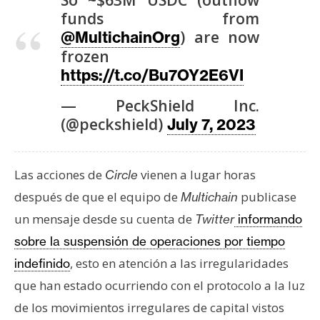
T
funds from
e
) are now
m
@MultichainOrg
a
frozen
s
https://t.co/Bu7OY2E6VI
— PeckShield Inc.
R
(@peckshield)
July 7, 2023
e
c
u
Las acciones de
vienen a lugar horas
Circle
r
después de que el equipo de
publicase
Multichain
s
un mensaje desde su cuenta de
Twitter
informando
o
sobre la suspensión de operaciones por tiempo
s
, esto en atención a las irregularidades
indefinido
que han estado ocurriendo con el protocolo a la luz
C
de los movimientos irregulares de capital vistos
o