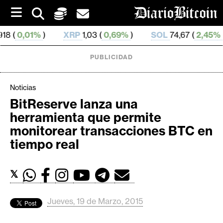
S
k
i
%
)
XRP
1,03 (
0,69%
)
SOL
74,67 (
2,45%
)
TRX
p
t
o
PUBLICIDAD
c
o
n
Noticias
t
BitReserve lanza una
e
C
herramienta que permite
n
r
t
monitorear transacciones BTC en
i
tiempo real
p
t
𝕏
o
M
e
Jueves, 19 de Marzo, 2015
r