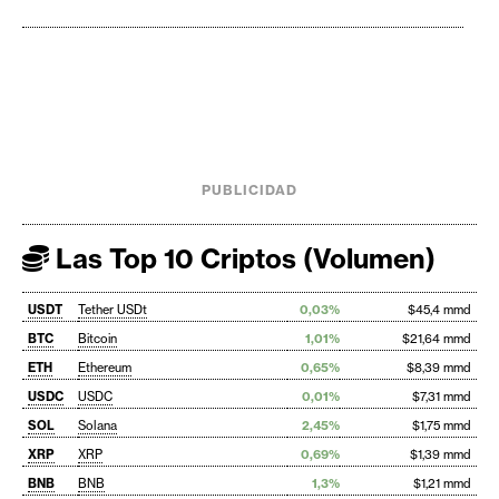
PUBLICIDAD
Las Top 10 Criptos (Volumen)
USDT
Tether USDt
0,03%
$45,4 mmd
BTC
Bitcoin
1,01%
$21,64 mmd
ETH
Ethereum
0,65%
$8,39 mmd
USDC
USDC
0,01%
$7,31 mmd
SOL
Solana
2,45%
$1,75 mmd
XRP
XRP
0,69%
$1,39 mmd
BNB
BNB
1,3%
$1,21 mmd