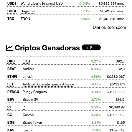
USD1
World Liberty Financial USD
0,04%
$0,662 997 mmd
DOGE
Dogecoin
1,81%
$0,415 778 mmd
TRX
TRON
0,16%
$0,361 249 mmd
DiarioBitcoin.com
Criptos Ganadoras
OKB
OKB
5,27%
$92,6
BEAT
Audiera
4,99%
$2,11
ETHFI
ether.fi
4,56%
$0,382 067
FET
Artificial Superintelligence Alliance
4,11%
$0,139 011
PENGU
Pudgy Penguins
3,98%
$0,006 292
BSV
Bitcoin SV
3,73%
$14,12
PI
Pi
3,53%
$0,090 97
CC
Canton
3,24%
$0,092 062
BGB
Bitget Token
3,21%
$1,65
KAS
Kaspa
3,16%
$0,026 42