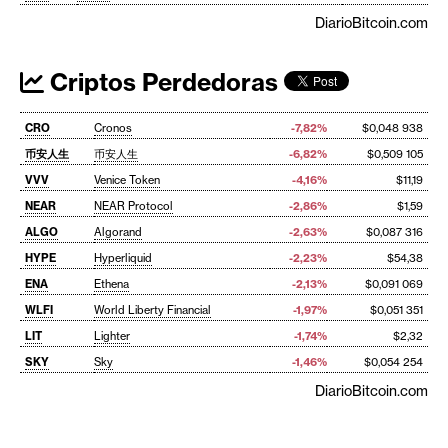
DiarioBitcoin.com
Criptos Perdedoras
CRO
Cronos
-7,82%
$0,048 938
币安人生
币安人生
-6,82%
$0,509 105
VVV
Venice Token
-4,16%
$11,19
NEAR
NEAR Protocol
-2,86%
$1,59
ALGO
Algorand
-2,63%
$0,087 316
HYPE
Hyperliquid
-2,23%
$54,38
ENA
Ethena
-2,13%
$0,091 069
WLFI
World Liberty Financial
-1,97%
$0,051 351
LIT
Lighter
-1,74%
$2,32
SKY
Sky
-1,46%
$0,054 254
DiarioBitcoin.com