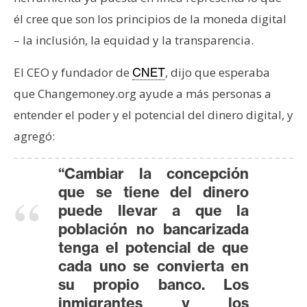
s
él cree que son los principios de la moneda digital
– la inclusión, la equidad y la transparencia.
N
o
El CEO y fundador de
, dijo que esperaba
CNET
t
que Changemoney.org ayude a más personas a
a
entender el poder y el potencial del dinero digital, y
s
agregó:
d
e
“Cambiar la concepción
P
que se tiene del dinero
r
e
puede llevar a que la
n
población no bancarizada
s
tenga el potencial de que
a
cada uno se convierta en
su propio banco. Los
inmigrantes y los