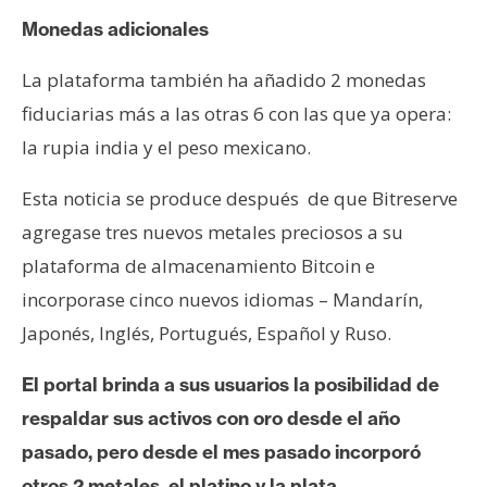
n
Monedas adicionales
t
a
La plataforma también ha añadido 2 monedas
c
fiduciarias más a las otras 6 con las que ya opera:
t
la rupia india y el peso mexicano.
o
y
Esta noticia se produce después de que Bitreserve
P
agregase tres nuevos metales preciosos a su
u
b
plataforma de almacenamiento Bitcoin e
l
incorporase cinco nuevos idiomas – Mandarín,
i
Japonés, Inglés, Portugués, Español y Ruso.
c
i
El portal brinda a sus usuarios la posibilidad de
d
respaldar sus activos con oro desde el año
a
d
pasado, pero desde el mes pasado incorporó
otros 2 metales, el platino y la plata.