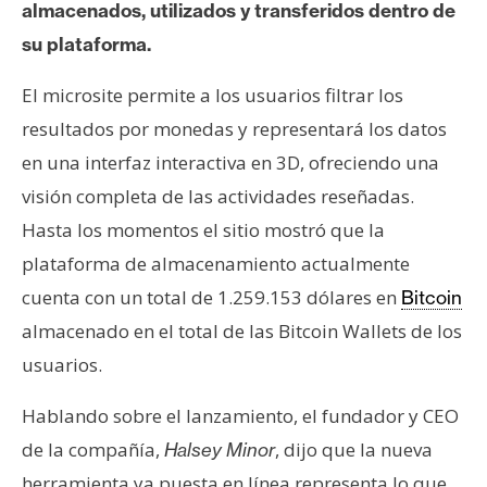
almacenados, utilizados y transferidos dentro de
e
su plataforma.
r
e
El microsite permite a los usuarios filtrar los
u
m
resultados por monedas y representará los datos
en una interfaz interactiva en 3D, ofreciendo una
visión completa de las actividades reseñadas.
I
Hasta los momentos el sitio mostró que la
A
plataforma de almacenamiento actualmente
cuenta con un total de 1.259.153 dólares en
Bitcoin
A
almacenado en el total de las Bitcoin Wallets de los
n
á
usuarios.
l
i
Hablando sobre el lanzamiento, el fundador y CEO
s
de la compañía,
, dijo que la nueva
Halsey Minor
i
herramienta ya puesta en línea representa lo que