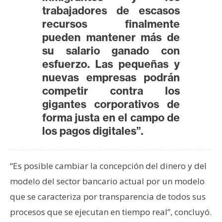
T
trabajadores de escasos
e
recursos finalmente
m
pueden mantener más de
a
s
su salario ganado con
esfuerzo. Las pequeñas y
nuevas empresas podrán
R
competir contra los
e
gigantes corporativos de
c
forma justa en el campo de
u
los pagos digitales”.
r
s
o
“Es posible cambiar la concepción del dinero y del
s
modelo del sector bancario actual por un modelo
que se caracteriza por transparencia de todos sus
C
procesos que se ejecutan en tiempo real”, concluyó.
o