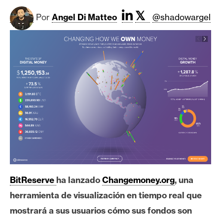
c
a
𝕏
Por
Angel Di Matteo
@shadowargel
d
o
s
B
i
t
c
o
i
n
BitReserve
ha lanzado
Changemoney.org
, una
E
herramienta de visualización en tiempo real que
t
mostrará a sus usuarios cómo sus fondos son
h