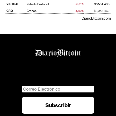
VIRTUAL
Virtuals Protocol
-1,51%
$0,564 438
CRO
Cronos
-1,49%
$0,048 462
DiarioBitcoin.com