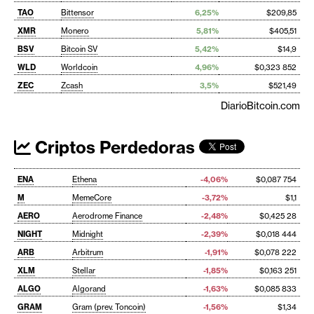
TAO
Bittensor
6,25%
$209,85
XMR
Monero
5,81%
$405,51
BSV
Bitcoin SV
5,42%
$14,9
WLD
Worldcoin
4,96%
$0,323 852
ZEC
Zcash
3,5%
$521,49
DiarioBitcoin.com
Criptos Perdedoras
ENA
Ethena
-4,06%
$0,087 754
M
MemeCore
-3,72%
$1,1
AERO
Aerodrome Finance
-2,48%
$0,425 28
NIGHT
Midnight
-2,39%
$0,018 444
ARB
Arbitrum
-1,91%
$0,078 222
XLM
Stellar
-1,85%
$0,163 251
ALGO
Algorand
-1,63%
$0,085 833
GRAM
Gram (prev. Toncoin)
-1,56%
$1,34