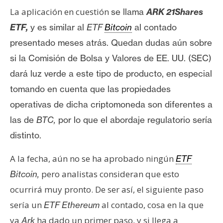
T
La aplicación en cuestión
se llama
ARK 21Shares
e
m
ETF,
y es similar al
ETF
Bitcoin
al contado
a
presentado meses atrás. Quedan dudas aún sobre
s
si la Comisión de Bolsa y Valores de EE. UU. (SEC)
dará luz verde a este tipo de producto, en especial
R
tomando en cuenta que las propiedades
e
operativas de dicha criptomoneda son diferentes a
c
las de
BTC,
por lo que el abordaje regulatorio sería
u
r
distinto.
s
A la fecha, aún no se ha aprobado ningún
o
ETF
s
pero analistas consideran que esto
Bitcoin,
ocurrirá muy pronto. De ser así, el siguiente paso
sería un
al contado, cosa en la que
ETF Ethereum
C
o
ya
ha dado un primer paso, y si llega a
Ark