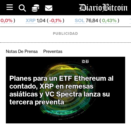
S
k
i
P
1,04 (
-0,1%
)
SOL
76,84 (
0,43%
)
TRX
0,329 854 (
p
t
o
PUBLICIDAD
c
o
n
Notas De Prensa
Preventas
t
e
C
n
r
t
Planes para un ETF Ethereum al
i
contado, XRP en remesas
p
asiáticas y VC Spectra lanza su
t
tercera preventa
o
M
e
r