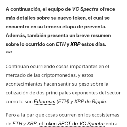
e
A continuación, el equipo de
VC Spectra
ofrece
r
más detalles sobre su nuevo token, el cual se
e
u
encuentra en su tercera etapa de preventa.
m
Además, también presenta un breve resumen
sobre lo ocurrido con
ETH
y
XRP
estos días.
I
***
A
Continúan ocurriendo cosas importantes en el
mercado de las criptomonedas, y estos
A
acontecimientos hacen sentir su peso sobre la
n
cotización de dos principales exponentes del sector
á
l
como lo son
Ethereum
(ETH) y XRP de Ripple.
i
Pero a la par que cosas ocurren en los ecosistemas
s
i
de
,
entra
ETH y XRP
el token
SPCT
de
VC Spectra