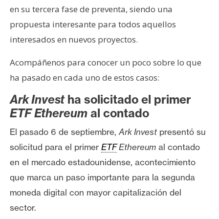
s
en su tercera fase de preventa, siendo una
propuesta interesante para todos aquellos
N
interesados en nuevos proyectos.
o
Acompáñenos para conocer un poco sobre lo que
t
a
ha pasado en cada uno de estos casos:
s
Ark Invest
ha solicitado el primer
d
e
ETF Ethereum
al contado
P
El pasado 6 de septiembre,
Ark Invest
presentó su
r
solicitud para el primer
ETF
Ethereum
al contado
e
n
en el mercado estadounidense, acontecimiento
s
que marca un paso importante para la segunda
a
moneda digital con mayor capitalización del
sector.