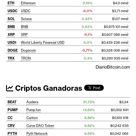
ETH
Ethereum
0,19%
$4,0 mmd
USDC
USDC
-0,0%
$3,71 mmd
SOL
Solana
0,43%
$1,07 mmd
BNB
BNB
0,63%
$0,975 101 mmd
XRP
XRP
-0,1%
$0,607 088 mmd
USD1
World Liberty Financial USD
0,0%
$0,439 238 mmd
DOGE
Dogecoin
-0,71%
$0,328 008 mmd
TRX
TRON
0,4%
$0,290 935 mmd
DiarioBitcoin.com
Criptos Ganadoras
BEAT
Audiera
21,73%
$3,34
PUMP
Pump.fun
14,69%
$0,002 691
CC
Canton
8,88%
$0,100 618
CRV
Curve DAO Token
6,92%
$0,242 635
PYTH
Pyth Network
6,59%
$0,042 066