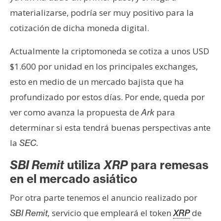
n
materializarse, podría ser muy positivo para la
t
cotización de dicha moneda digital.
a
c
Actualmente la criptomoneda se cotiza a unos USD
t
$1.600 por unidad en los principales exchanges,
o
esto en medio de un mercado bajista que ha
y
P
profundizado por estos días. Por ende, queda por
u
ver como avanza la propuesta de
para
Ark
b
determinar si esta tendrá buenas perspectivas ante
l
la
SEC.
i
c
SBI Remit
utiliza
XRP
para remesas
i
en el mercado asiático
d
a
Por otra parte tenemos el anuncio realizado por
d
servicio que empleará el token
de
SBI Remit,
XRP