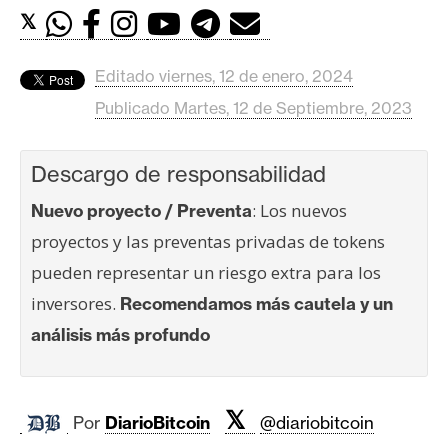
c
𝕏
a
d
o
Editado viernes, 12 de enero, 2024
s
Publicado Martes, 12 de Septiembre, 2023
Descargo de responsabilidad
B
i
: Los nuevos
Nuevo proyecto / Preventa
t
proyectos y las preventas privadas de tokens
c
o
pueden representar un riesgo extra para los
i
inversores.
Recomendamos más cautela y un
n
análisis más profundo
E
𝕏
t
Por
DiarioBitcoin
@diariobitcoin
h