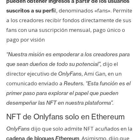
pueden obtener ingresos a partir de los usuarios
s
l, denominados «fans».​ Permite
suscritos a su perfi
a los creadores recibir fondos directamente de sus
N
fans con una suscripción mensual, pago único o
o
pago por visión
t
a
“Nuestra misión es empoderar a los creadores para
s
d
dijo el
que sean dueños de todo su potencial”,
e
director ejecutivo de
, Ami Gan, en un
OnlyFans
P
comunicado enviado a
Reuters. “Esta función es el
r
primer paso para explorar el papel que pueden
e
n
desempeñar las NFT en nuestra plataforma”.
s
NFT de Onlyfans solo en Ethereum
a
dijo que solo admite NFT acuñados en la
OnlyFans
Asimismo, dijo que
cadena de bloques
Ethereum
.