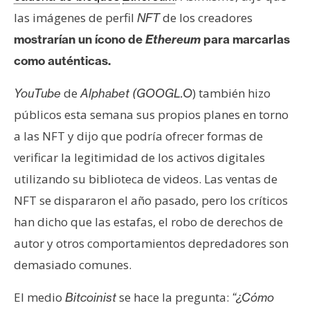
T
e
las imágenes de perfil
de los creadores
NFT
m
mostrarían un ícono de
Ethereum
para marcarlas
a
como auténticas.
s
de
) también hizo
YouTube
Alphabet (GOOGL.O
públicos ​​esta semana sus propios planes en torno
R
e
a las NFT y dijo que podría ofrecer formas de
c
verificar la legitimidad de los activos digitales
u
utilizando su biblioteca de videos. Las ventas de
r
NFT se dispararon el año pasado, pero los críticos
s
o
han dicho que las estafas, el robo de derechos de
s
autor y otros comportamientos depredadores son
demasiado comunes.
C
El medio
se hace la pregunta:
Bitcoinist
“¿Cómo
o