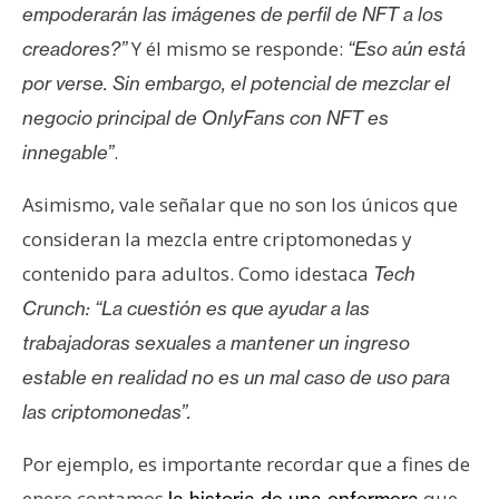
empoderarán las imágenes de perfil de NFT a los
n
t
Y él mismo se responde:
creadores?”
“Eso aún está
a
por verse. Sin embargo, el potencial de mezclar el
c
negocio principal de OnlyFans con NFT es
t
.
innegable”
o
y
Asimismo, vale señalar que no son los únicos que
P
consideran la mezcla entre criptomonedas y
u
b
contenido para adultos. Como idestaca
Tech
l
Crunch:
“La cuestión es que ayudar a las
i
trabajadoras sexuales a mantener un ingreso
c
estable en realidad no es un mal caso de uso para
i
d
las criptomonedas”.
a
d
Por ejemplo, es importante recordar que a fines de
enero contamos
que
la historia de una enfermera