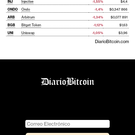
INJ
Injective
-1,55%
$4,4
ONDO
Ondo
-1,4%
$0,347 866
ARB
Arbitrum
-1,34%
$0,077 891
BGB
Bitget Token
-1,12%
$1,63
UNI
Uniswap
-1,05%
$3,96
DiarioBitcoin.com