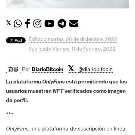
c
a
d
𝕏
o
s
Editado martes, 06 de diciembre, 2022
Publicado Viernes, 11 de Febrero, 2022
B
i
t
𝕏
Por
DiarioBitcoin
@diariobitcoin
c
o
La plataforma
OnlyFans
está permitiendo que los
i
usuarios muestren
NFT
verificados como imagen
n
de perfil.
***
E
t
OnlyFans,
una plataforma de suscripción en línea,
h