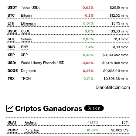
USDT
Tether USDt
-0,02%
$29,19 mmd
BTC
Bitcoin
-0,2%
$12,02 mmd
ETH
Ethereum
0,01%
$3,75 mmd
USDC
USDC
0,0%
$3,33 mmd
SOL
Solana
2,05%
$1,3 mmd
BNB
BNB
1,4%
$1,08 mmd
XRP
XRP
0,43%
$0,641 452 mmd
USD1
World Liberty Financial USD
-0,05%
$0,474 965 mmd
DOGE
Dogecoin
-0,26%
$0,393 911 mmd
TRX
TRON
0,74%
$0,306 36 mmd
DiarioBitcoin.com
Criptos Ganadoras
BEAT
Audiera
47,13%
$3,11
PUMP
Pump.fun
10,67%
$0,002 519