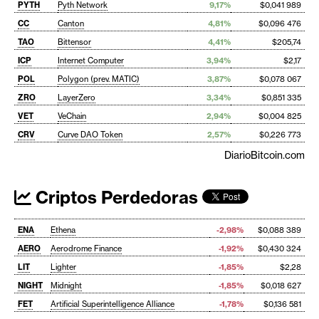
PYTH
Pyth Network
9,17%
$0,041 989
CC
Canton
4,81%
$0,096 476
TAO
Bittensor
4,41%
$205,74
ICP
Internet Computer
3,94%
$2,17
POL
Polygon (prev. MATIC)
3,87%
$0,078 067
ZRO
LayerZero
3,34%
$0,851 335
VET
VeChain
2,94%
$0,004 825
CRV
Curve DAO Token
2,57%
$0,226 773
DiarioBitcoin.com
Criptos Perdedoras
ENA
Ethena
-2,98%
$0,088 389
AERO
Aerodrome Finance
-1,92%
$0,430 324
LIT
Lighter
-1,85%
$2,28
NIGHT
Midnight
-1,85%
$0,018 627
FET
Artificial Superintelligence Alliance
-1,78%
$0,136 581