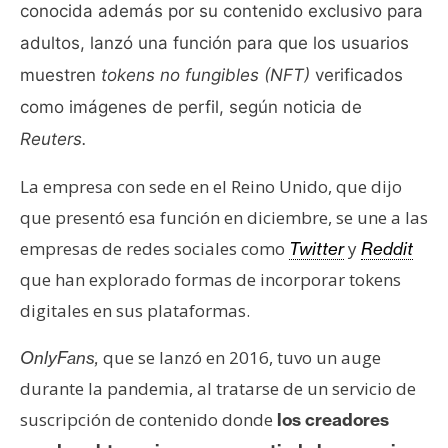
conocida además por su contenido exclusivo para
e
r
adultos, lanzó una función para que los usuarios
e
muestren
tokens no fungibles (NFT)
verificados
u
como imágenes de perfil, según noticia de
m
Reuters.
La empresa con sede en el Reino Unido, que dijo
I
A
que presentó esa función en diciembre, se une a las
empresas de redes sociales como
y
Twitter
Reddit
que han explorado formas de incorporar tokens
A
n
digitales en sus plataformas.
á
l
que se lanzó en 2016, tuvo un auge
OnlyFans,
i
durante la pandemia, al tratarse de un servicio de
s
suscripción de contenido donde
los creadores
i