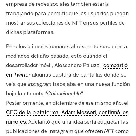
T
empresa de redes sociales también estaría
e
trabajando para permitir que los usuarios puedan
m
mostrar sus colecciones de NFT en sus perfiles de
a
s
dichas plataformas.
Pero los primeros rumores al respecto surgieron a
R
mediados del año pasado, esto cuando el
e
desarrollador móvil, Alessandro Paluzzi,
compartió
c
u
en
Twitter
algunas captura de pantallas donde se
r
veía que
Instagram
trabajaba en una nueva función
s
bajo la etiqueta “
Coleccionable
“
o
Posteriormente, en diciembre de ese mismo año, el
s
CEO de la plataforma, Adam Mosseri, confirmó los
. Adelantó que una idea sería etiquetar las
rumores
C
publicaciones de Instagram que ofrecen
como
NFT
o