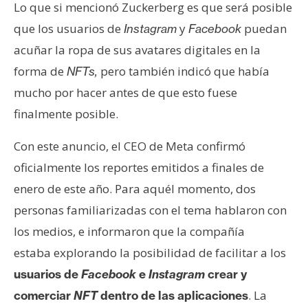
s
Lo que si mencionó Zuckerberg es que será posible
que los usuarios de
y
puedan
Instagram
Facebook
acuñar la ropa de sus avatares digitales en la
N
forma de
pero también indicó que había
o
NFTs,
t
mucho por hacer antes de que esto fuese
a
finalmente posible.
s
d
Con este anuncio, el CEO de Meta confirmó
e
oficialmente los reportes emitidos a finales de
P
enero de este año. Para aquél momento, dos
r
e
personas familiarizadas con el tema hablaron con
n
los medios, e informaron que la compañía
s
estaba explorando la posibilidad de facilitar a los
a
usuarios de
Facebook
e
Instagram
crear y
. La
comerciar
NFT
dentro de las aplicaciones