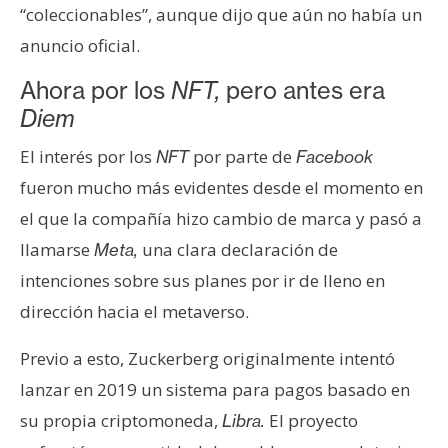
“coleccionables”, aunque dijo que aún no había un
n
t
anuncio oficial.
a
Ahora por los
NFT,
pero antes era
c
Diem
t
o
El interés por los
por parte de
NFT
Facebook
y
fueron mucho más evidentes desde el momento en
P
u
el que la compañía hizo cambio de marca y pasó a
b
llamarse
una clara declaración de
Meta,
l
intenciones sobre sus planes por ir de lleno en
i
dirección hacia el metaverso.
c
i
Previo a esto, Zuckerberg originalmente intentó
d
lanzar en 2019 un sistema para pagos basado en
a
d
su propia criptomoneda,
El proyecto
Libra.