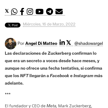
c
a
𝕏
d
o
Miércoles, 16 de Marzo, 2022
s
B
𝕏
Por
Angel Di Matteo
@shadowargel
i
Las declaraciones de Zuckerberg confirman lo
t
c
que era un secreto a voces desde hace meses, y
o
aunque no ofrece una fecha tentativa, si confirma
i
que los
NFT
llegarán a
Facebook
e
Instagram
más
n
adelante.
E
***
t
El fundador y CEO de
Mark Zuckerberg,
Meta,
h