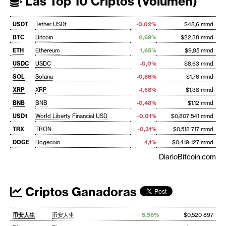
Las Top 10 Criptos (Volumen)
USDT
Tether USDt
-0,02%
$48,6 mmd
BTC
Bitcoin
0,69%
$22,38 mmd
ETH
Ethereum
1,65%
$9,85 mmd
USDC
USDC
-0,0%
$8,63 mmd
SOL
Solana
-0,86%
$1,76 mmd
XRP
XRP
-1,58%
$1,38 mmd
BNB
BNB
-0,48%
$1,12 mmd
USD1
World Liberty Financial USD
-0,01%
$0,807 541 mmd
TRX
TRON
-0,31%
$0,512 717 mmd
DOGE
Dogecoin
-1,1%
$0,419 127 mmd
DiarioBitcoin.com
Criptos Ganadoras
币安人生
币安人生
5,56%
$0,520 897