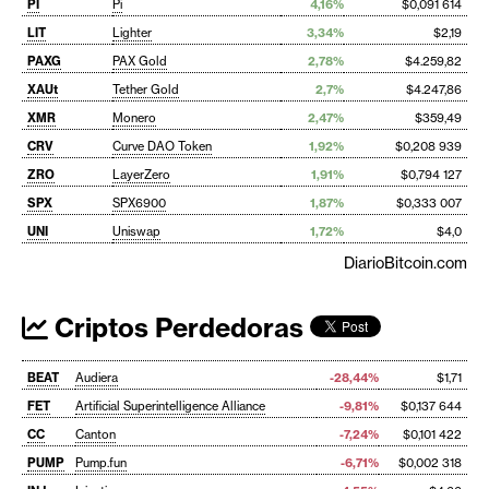
PI
Pi
4,16%
$0,091 614
LIT
Lighter
3,34%
$2,19
PAXG
PAX Gold
2,78%
$4.259,82
XAUt
Tether Gold
2,7%
$4.247,86
XMR
Monero
2,47%
$359,49
CRV
Curve DAO Token
1,92%
$0,208 939
ZRO
LayerZero
1,91%
$0,794 127
SPX
SPX6900
1,87%
$0,333 007
UNI
Uniswap
1,72%
$4,0
DiarioBitcoin.com
Criptos Perdedoras
BEAT
Audiera
-28,44%
$1,71
FET
Artificial Superintelligence Alliance
-9,81%
$0,137 644
CC
Canton
-7,24%
$0,101 422
PUMP
Pump.fun
-6,71%
$0,002 318