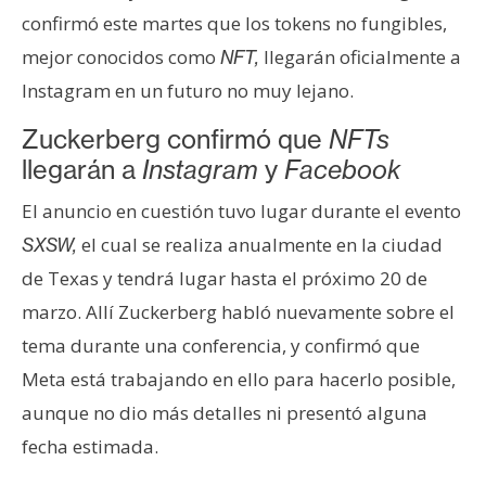
e
confirmó este martes que los tokens no fungibles,
r
mejor conocidos como
llegarán oficialmente a
NFT,
e
Instagram en un futuro no muy lejano.
u
m
Zuckerberg confirmó que
NFTs
llegarán a
Instagram
y
Facebook
I
El anuncio en cuestión tuvo lugar durante el evento
A
el cual se realiza anualmente en la ciudad
SXSW,
de Texas y tendrá lugar hasta el próximo 20 de
A
marzo. Allí Zuckerberg habló nuevamente sobre el
n
tema durante una conferencia, y confirmó que
á
Meta está trabajando en ello para hacerlo posible,
l
aunque no dio más detalles ni presentó alguna
i
s
fecha estimada.
i