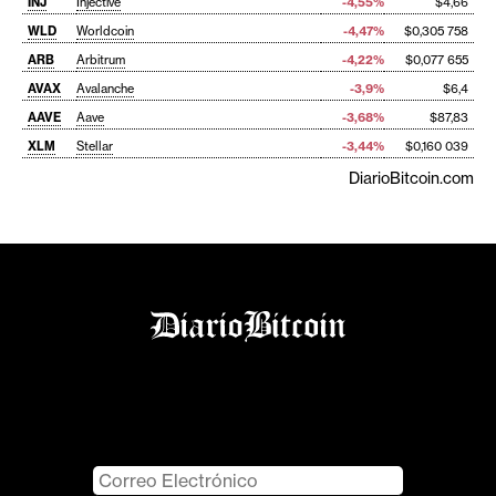
INJ
Injective
-4,55%
$4,66
WLD
Worldcoin
-4,47%
$0,305 758
ARB
Arbitrum
-4,22%
$0,077 655
AVAX
Avalanche
-3,9%
$6,4
AAVE
Aave
-3,68%
$87,83
XLM
Stellar
-3,44%
$0,160 039
DiarioBitcoin.com