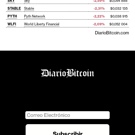
SKY
Sky
-2,59%
$0,054 888
STABLE
Stable
-2,31%
$0,032 135
PYTH
Pyth Network
-2,22%
$0,038 915
WLFI
World Liberty Financial
-2,09%
$0,052 004
DiarioBitcoin.com