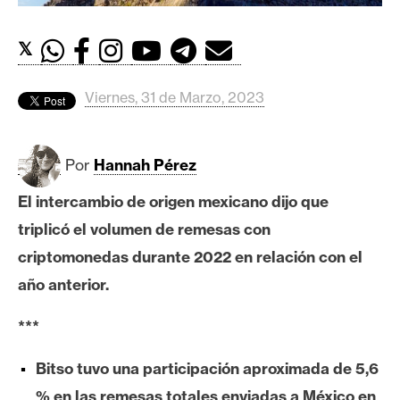
c
a
d
𝕏
o
s
Viernes, 31 de Marzo, 2023
B
Por
Hannah Pérez
i
t
El intercambio de origen mexicano dijo que
c
triplicó el volumen de remesas con
o
criptomonedas durante 2022 en relación con el
i
año anterior.
n
***
E
Bitso tuvo una participación aproximada de 5,6
t
h
% en las remesas totales enviadas a México en