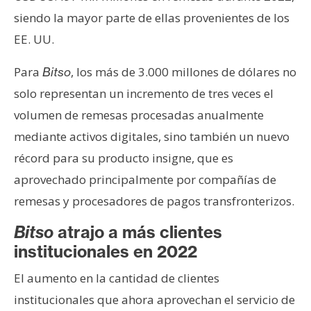
T
e
siendo la mayor parte de ellas provenientes de los
m
EE. UU.
a
s
Para
, los más de 3.000 millones de dólares no
Bitso
solo representan un incremento de tres veces el
volumen de remesas procesadas anualmente
R
e
mediante activos digitales, sino también un nuevo
c
récord para su producto insigne, que es
u
aprovechado principalmente por compañías de
r
remesas y procesadores de pagos transfronterizos.
s
o
Bitso
atrajo a más clientes
s
institucionales en 2022
El aumento en la cantidad de clientes
C
institucionales que ahora aprovechan el servicio de
o