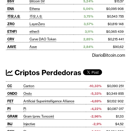
BSV
Bitcoin SV
5,24%
$13,57
ENA
Ethena
5,06%
$0,095 908
币安人生
币安人生
3,75%
$0,543 755
ZRO
LayerZero
3,57%
$0,819 148
ETHFI
ether.fi
3,11%
$0,365 439
CRV
Curve DAO Token
2,85%
$0,215 441
AAVE
Aave
2,84%
$90,62
DiarioBitcoin.com
Criptos Perdedoras
CC
Canton
-10,33%
$0,090 251
ONDO
Ondo
-5,33%
$0,349 855
FET
Artificial Superintelligence Alliance
-4,69%
$0,132 902
PI
Pi
-4,22%
$0,087 017
GRAM
Gram (prev. Toncoin)
-2,96%
$1,33
INJ
Injective
-2,9%
$4,52