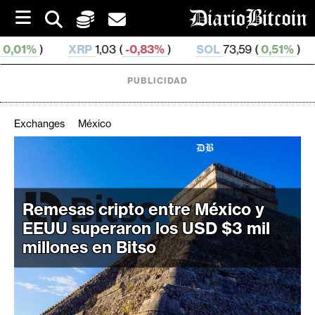
S
k
i
XRP
1,03 (
-0,83%
)
SOL
73,59 (
0,51%
)
TRX
0,326
p
t
o
PUBLICIDAD
c
o
n
Exchanges
México
t
e
C
n
r
t
i
Remesas cripto entre México y
p
EEUU superaron los USD $3 mil
t
millones en Bitso
o
M
e
r