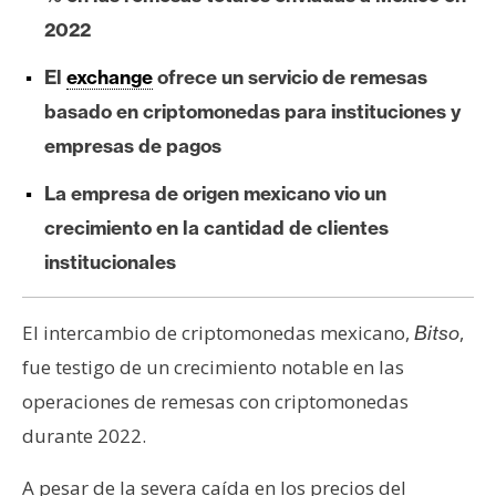
e
2022
r
e
El
exchange
ofrece un servicio de remesas
u
basado en criptomonedas para instituciones y
m
empresas de pagos
La empresa de origen mexicano vio un
I
crecimiento en la cantidad de clientes
A
institucionales
A
El intercambio de criptomonedas mexicano,
,
Bitso
n
fue testigo de un crecimiento notable en las
á
l
operaciones de remesas con criptomonedas
i
durante 2022.
s
i
A pesar de la severa caída en los precios del