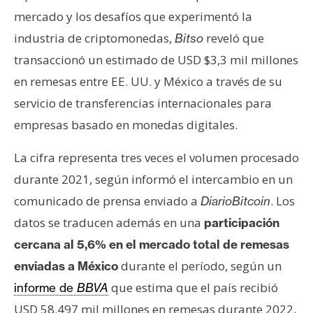
s
mercado y los desafíos que experimentó la
industria de criptomonedas,
reveló que
Bitso
N
transaccionó un estimado de USD $3,3 mil millones
o
en remesas entre EE. UU. y México a través de su
t
servicio de transferencias internacionales para
a
s
empresas basado en monedas digitales.
d
La cifra representa tres veces el volumen procesado
e
P
durante 2021, según informó el intercambio en un
r
comunicado de prensa enviado a
. Los
DiarioBitcoin
e
datos se traducen además en una
participación
n
cercana al 5,6% en el mercado total de remesas
s
a
durante el período, según un
enviadas a México
que estima que el país recibió
informe de
BBVA
USD 58.497 mil millones en remesas durante 2022,