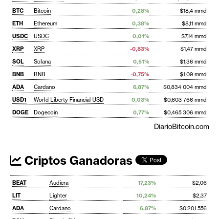
BTC
Bitcoin
0,28%
$18,4 mmd
ETH
Ethereum
0,38%
$8,11 mmd
USDC
USDC
0,01%
$7,14 mmd
XRP
XRP
-0,83%
$1,47 mmd
SOL
Solana
0,51%
$1,36 mmd
BNB
BNB
-0,75%
$1,09 mmd
ADA
Cardano
6,87%
$0,834 004 mmd
USD1
World Liberty Financial USD
0,03%
$0,603 766 mmd
DOGE
Dogecoin
0,77%
$0,465 306 mmd
DiarioBitcoin.com
Criptos Ganadoras
BEAT
Audiera
17,23%
$2,06
LIT
Lighter
10,24%
$2,37
ADA
Cardano
6,87%
$0,201 556