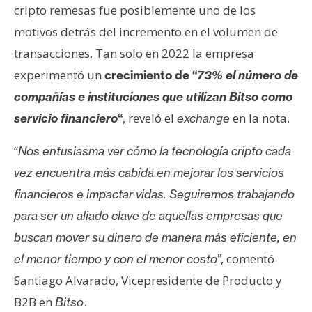
cripto remesas fue posiblemente uno de los
n
t
motivos detrás del incremento en el volumen de
a
transacciones. Tan solo en 2022 la empresa
c
experimentó un
crecimiento de “
73% el número de
t
compañías e instituciones que utilizan Bitso como
o
y
, reveló el
en la nota.
servicio financiero
“
exchange
P
u
“
Nos entusiasma ver cómo la tecnología cripto cada
b
vez encuentra más cabida en mejorar los servicios
l
financieros e impactar vidas. Seguiremos trabajando
i
para ser un aliado clave de aquellas empresas que
c
i
buscan mover su dinero de manera más eficiente, en
d
, comentó
el menor tiempo y con el menor costo”
a
Santiago Alvarado, Vicepresidente de Producto y
d
B2B en
.
Bitso