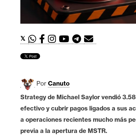
t
h
e
r
𝕏
e
u
m
I
Por
Canuto
A
Strategy de Michael Saylor vendió 3.5
A
efectivo y cubrir pagos ligados a sus a
n
a operaciones recientes mucho más peq
á
previa a la apertura de MSTR.
l