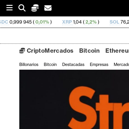
S
k
i
(
0,01%
)
XRP
1,04 (
2,2%
)
SOL
76,21 (
3,7%
)
T
p
t
o
c
o
CriptoMercados
Bitcoin
Ethere
n
t
Billonarios
Bitcoin
Destacadas
Empresas
Mercad
C
e
n
r
t
i
p
t
o
M
e