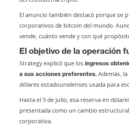
i
c
El anuncio también destacó porque se p
i
corporativos de bitcoin del mundo. Aunq
d
a
vende, cuánto vende y con qué propósito
d
El objetivo de la operación 
Strategy explicó que los
ingresos obteni
Además, la 
a sus acciones preferentes.
dólares estadounidenses usada para es
Hasta el 5 de julio, esa reserva en dóla
presentada como un cambio estructural 
corporativa.