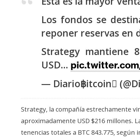
Esta es la mayor vent
s
a
Los fondos se destin
reponer reservas en d
T
e
Strategy mantiene 8
m
a
USD…
pic.twitter.c
s
— Diario฿itcoin (@Di
R
e
c
Strategy, la compañía estrechamente vin
u
aproximadamente USD $216 millones. La 
r
tenencias totales a BTC 843.775, según i
s