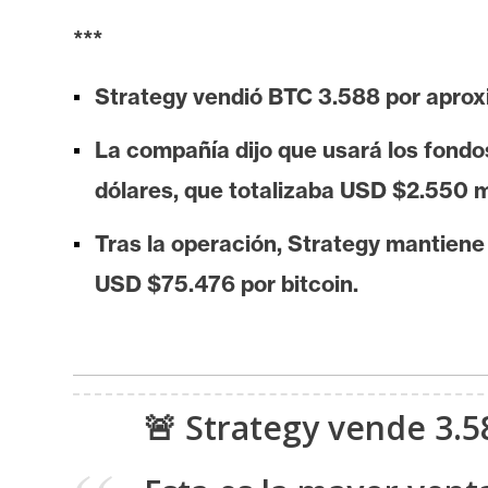
i
***
s
i
Strategy vendió BTC 3.588 por apro
s
La compañía dijo que usará los fondo
N
dólares, que totalizaba USD $2.550 mil
o
t
Tras la operación, Strategy mantien
a
USD $75.476 por bitcoin.
s
d
e
P
r
🚨 Strategy vende 3.
e
n