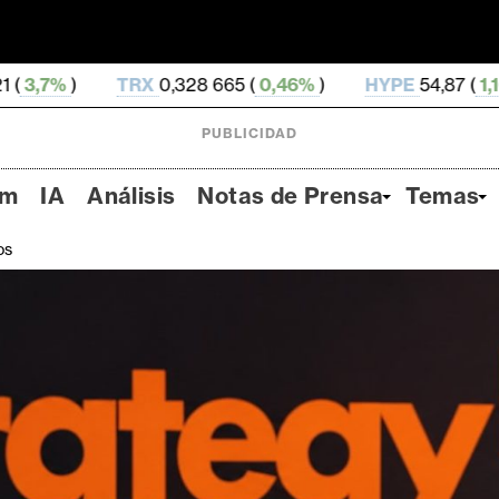
RX
0,328 665 (
0,46%
)
HYPE
54,87 (
1,16%
)
DOG
PUBLICIDAD
um
IA
Análisis
Notas de Prensa
Temas
os