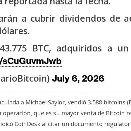
a reportada hasta la fecha.
arán a cubrir dividendos de a
ólares.
43.775 BTC, adquiridos a u
om/sCuGuvmJwb
arioBitcoin)
July 6, 2026
culada a Michael Saylor, vendió 3.588 bitcoins
operación, que es su mayor venta de Bitcoin re
ndicó CoinDesk al citar un documento regulatori