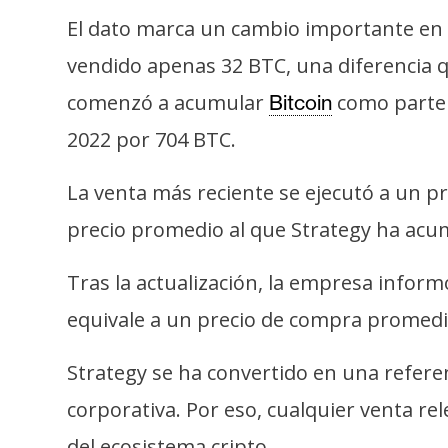
o
El dato marca un cambio importante en e
s
vendido apenas 32 BTC, una diferencia 
comenzó a acumular
como parte d
Bitcoin
C
o
2022 por 704 BTC.
n
t
La venta más reciente se ejecutó a un p
a
precio promedio al que Strategy ha acum
c
t
Tras la actualización, la empresa infor
o
equivale a un precio de compra promedi
y
P
Strategy se ha convertido en una refer
u
b
corporativa. Por eso, cualquier venta re
l
del ecosistema cripto.