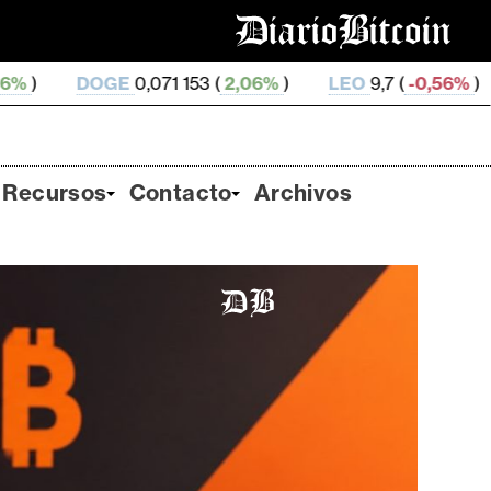
E
0,071 153 (
2,06%
)
LEO
9,7 (
-0,56%
)
ZEC
505,46 
Recursos
Contacto
Archivos