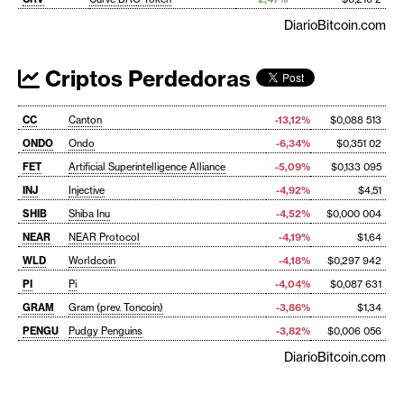
DiarioBitcoin.com
Criptos Perdedoras
CC
Canton
-13,12%
$0,088 513
ONDO
Ondo
-6,34%
$0,351 02
FET
Artificial Superintelligence Alliance
-5,09%
$0,133 095
INJ
Injective
-4,92%
$4,51
SHIB
Shiba Inu
-4,52%
$0,000 004
NEAR
NEAR Protocol
-4,19%
$1,64
WLD
Worldcoin
-4,18%
$0,297 942
PI
Pi
-4,04%
$0,087 631
GRAM
Gram (prev. Toncoin)
-3,86%
$1,34
PENGU
Pudgy Penguins
-3,82%
$0,006 056
DiarioBitcoin.com