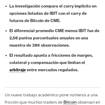
e
La investigación compara el carry implícito en
r
opciones listadas de IBIT con el carry de
e
futuros de Bitcoin de CME.
u
m
El diferencial promedio CME menos IBIT fue de
2,58 puntos porcentuales anuales en una
I
muestra de 386 observaciones.
A
El resultado apunta a fricciones de margen,
colateral y compensación que limitan el
A
arbitraje
entre mercados regulados.
n
á
l
i
Un nuevo trabajo académico pone números a una
s
i
fricción que muchos traders de
observan en
Bitcoin