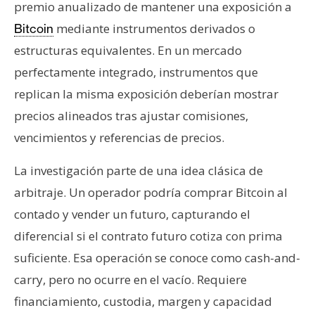
premio anualizado de mantener una exposición a
n
mediante instrumentos derivados o
t
Bitcoin
a
estructuras equivalentes. En un mercado
c
perfectamente integrado, instrumentos que
t
replican la misma exposición deberían mostrar
o
precios alineados tras ajustar comisiones,
y
P
vencimientos y referencias de precios.
u
b
La investigación parte de una idea clásica de
l
arbitraje. Un operador podría comprar Bitcoin al
i
contado y vender un futuro, capturando el
c
diferencial si el contrato futuro cotiza con prima
i
d
suficiente. Esa operación se conoce como cash-and-
a
carry, pero no ocurre en el vacío. Requiere
d
financiamiento, custodia, margen y capacidad