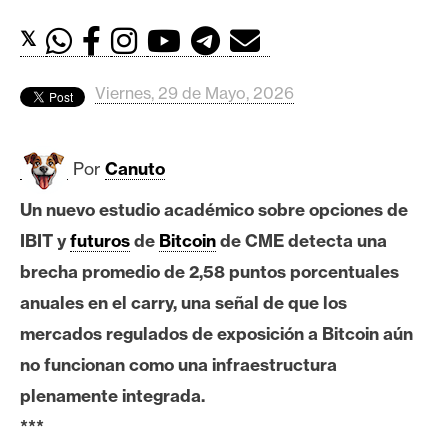
c
a
𝕏
d
o
Viernes, 29 de Mayo, 2026
s
Por
Canuto
B
i
Un nuevo estudio académico sobre opciones de
t
IBIT y
futuros
de
Bitcoin
de CME detecta una
c
o
brecha promedio de 2,58 puntos porcentuales
i
anuales en el carry, una señal de que los
n
mercados regulados de exposición a Bitcoin aún
no funcionan como una infraestructura
E
plenamente integrada.
t
***
h