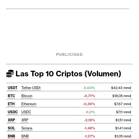
PUBLICIDAD
Las Top 10 Criptos (Volumen)
USDT
Tether USDt
0,03%
$42,43 mmd
BTC
Bitcoin
-0,77%
$18,05 mmd
ETH
Ethereum
-0,36%
$7,67 mmd
USDC
USDC
0,0%
$7,11 mmd
XRP
XRP
-2,18%
$1,51 mmd
SOL
Solana
-1,48%
$1,41 mmd
BNB
BNB
-1,27%
$1,05 mmd