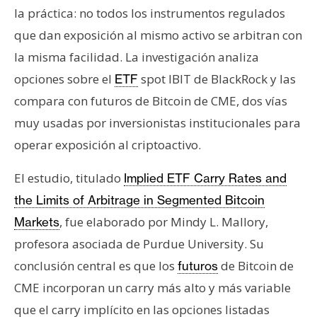
s
la práctica: no todos los instrumentos regulados
que dan exposición al mismo activo se arbitran con
N
la misma facilidad. La investigación analiza
o
opciones sobre el
spot IBIT de BlackRock y las
ETF
t
compara con futuros de Bitcoin de CME, dos vías
a
muy usadas por inversionistas institucionales para
s
d
operar exposición al criptoactivo.
e
El estudio, titulado
Implied ETF Carry Rates and
P
r
the Limits of Arbitrage in Segmented Bitcoin
e
, fue elaborado por Mindy L. Mallory,
Markets
n
profesora asociada de Purdue University. Su
s
conclusión central es que los
de Bitcoin de
futuros
a
CME incorporan un carry más alto y más variable
que el carry implícito en las opciones listadas