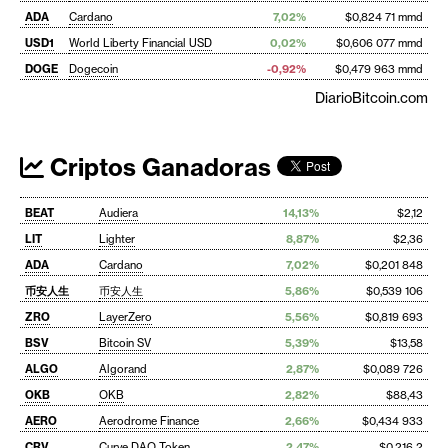
ADA
Cardano
7,02%
$0,824 71 mmd
USD1
World Liberty Financial USD
0,02%
$0,606 077 mmd
DOGE
Dogecoin
-0,92%
$0,479 963 mmd
DiarioBitcoin.com
Criptos Ganadoras
BEAT
Audiera
14,13%
$2,12
LIT
Lighter
8,87%
$2,36
ADA
Cardano
7,02%
$0,201 848
币安人生
币安人生
5,86%
$0,539 106
ZRO
LayerZero
5,56%
$0,819 693
BSV
Bitcoin SV
5,39%
$13,58
ALGO
Algorand
2,87%
$0,089 726
OKB
OKB
2,82%
$88,43
AERO
Aerodrome Finance
2,66%
$0,434 933
CRV
Curve DAO Token
2,47%
$0,216 2