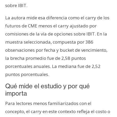
T
sobre IBIT.
e
m
La autora mide esa diferencia como el carry de los
a
futuros de CME menos el carry ajustado por
s
comisiones de la vía de opciones sobre IBIT. En la
muestra seleccionada, compuesta por 386
R
observaciones por fecha y bucket de vencimiento,
e
c
la brecha promedio fue de 2,58 puntos
u
porcentuales anuales. La mediana fue de 2,52
r
puntos porcentuales.
s
o
Qué mide el estudio y por qué
s
importa
Para lectores menos familiarizados con el
C
concepto, el carry en este contexto refleja el costo o
o