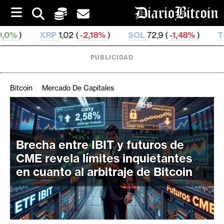
S
k
i
 (
-2,18%
)
SOL
72,9 (
-1,48%
)
TRX
0,326 719 (
-0,
p
t
o
PUBLICIDAD
c
o
n
Bitcoin
Mercado De Capitales
t
e
C
n
r
t
i
Brecha entre IBIT y futuros de
p
CME revela límites inquietantes
t
en cuanto al arbitraje de Bitcoin
o
M
e
r