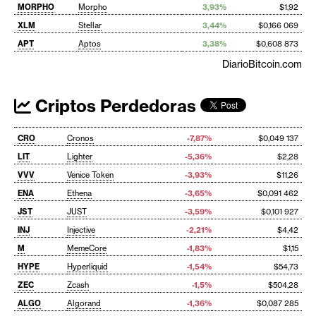
MORPHO
Morpho
3,93%
$1,92
XLM
Stellar
3,44%
$0,166 069
APT
Aptos
3,38%
$0,608 873
DiarioBitcoin.com
Criptos Perdedoras
CRO
Cronos
-7,87%
$0,049 137
LIT
Lighter
-5,36%
$2,28
VVV
Venice Token
-3,93%
$11,26
ENA
Ethena
-3,65%
$0,091 462
JST
JUST
-3,59%
$0,101 927
INJ
Injective
-2,21%
$4,42
M
MemeCore
-1,83%
$1,15
HYPE
Hyperliquid
-1,54%
$54,73
ZEC
Zcash
-1,5%
$504,28
ALGO
Algorand
-1,36%
$0,087 285