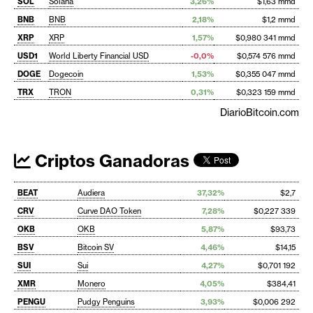
SOL
Solana
3,26%
$1,63 mmd
BNB
BNB
2,18%
$1,2 mmd
XRP
XRP
1,57%
$0,980 341 mmd
USD1
World Liberty Financial USD
-0,0%
$0,574 576 mmd
DOGE
Dogecoin
1,53%
$0,355 047 mmd
TRX
TRON
0,31%
$0,323 159 mmd
DiarioBitcoin.com
Criptos Ganadoras
BEAT
Audiera
37,32%
$2,7
CRV
Curve DAO Token
7,28%
$0,227 339
OKB
OKB
5,87%
$93,73
BSV
Bitcoin SV
4,46%
$14,15
SUI
Sui
4,27%
$0,701 192
XMR
Monero
4,05%
$384,41
PENGU
Pudgy Penguins
3,93%
$0,006 292