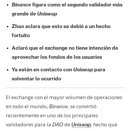
Binance
figura como el segundo validador más
e
r
grande de
Uniswap
e
Zhao aclara que esto se debió a un hecho
u
m
fortuito
Aclaró que el exchange no tiene intención de
I
aprovechar los fondos de los usuarios
A
Ya están en contacto con
Uniswap
para
solventar lo ocurrido
A
n
á
El exchange con el mayor volumen de operaciones
l
en todo el mundo,
se convirtió
Binance,
i
recientemente en uno de los principales
s
validadores para la
de
hecho que
DAO
Uniswap
,
i