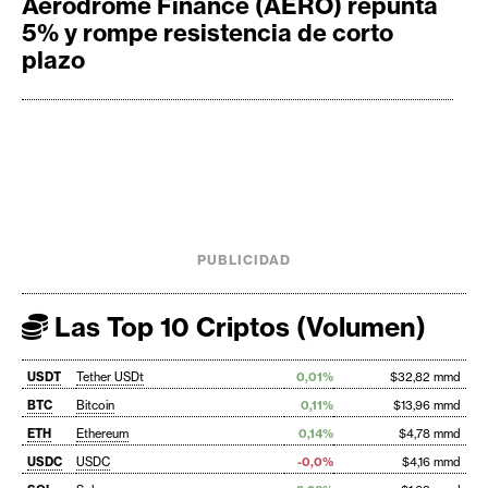
Aerodrome Finance (AERO) repunta
5% y rompe resistencia de corto
plazo
PUBLICIDAD
Las Top 10 Criptos (Volumen)
USDT
Tether USDt
0,01%
$32,82 mmd
BTC
Bitcoin
0,11%
$13,96 mmd
ETH
Ethereum
0,14%
$4,78 mmd
USDC
USDC
-0,0%
$4,16 mmd