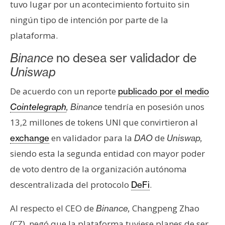
tuvo lugar por un acontecimiento fortuito sin
s
ningún tipo de intención por parte de la
plataforma.
N
o
Binance
no desea ser validador de
t
Uniswap
a
s
De acuerdo con un reporte
publicado por el medio
d
tendría en posesión unos
Cointelegraph
, Binance
e
13,2 millones de tokens UNI que convirtieron al
P
en validador para la
de
exchange
DAO
Uniswap,
r
e
siendo esta la segunda entidad con mayor poder
n
de voto dentro de la organización autónoma
s
descentralizada del protocolo
.
DeFi
a
Al respecto el CEO de
Changpeng Zhao
Binance,
(CZ), negó que la plataforma tuviese planes de ser