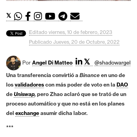
c
a
𝕏
d
o
s
Editado viernes, 10 de febrero, 2023
Publicado Jueves, 20 de Octubre, 2022
B
i
𝕏
Por
Angel Di Matteo
@shadowargel
t
c
Una transferencia convirtió a
Binance
en uno de
o
los
validadores
con más poder de voto en la
DAO
i
de
Uniswap
,
pero Zhao aclaró que se trató de un
n
proceso automático y que no está en los planes
del
exchange
asumir dicha labor.
E
t
***
h