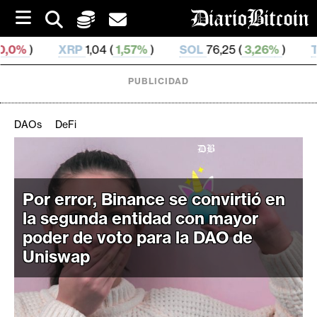
S
k
i
RP
1,04 (
1,57%
)
SOL
76,25 (
3,26%
)
TRX
0,328 393
p
t
o
PUBLICIDAD
c
o
n
DAOs
DeFi
t
e
C
n
r
t
i
Por error, Binance se convirtió en
p
la segunda entidad con mayor
t
poder de voto para la DAO de
o
Uniswap
M
e
r