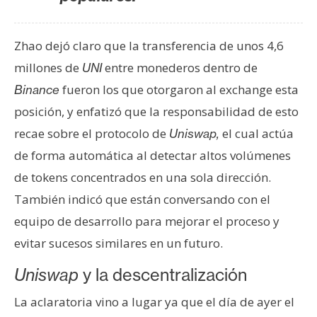
n
t
Zhao dejó claro que la transferencia de unos 4,6
a
c
millones de
entre monederos dentro de
UNI
t
fueron los que otorgaron al exchange esta
Binance
o
posición, y enfatizó que la responsabilidad de esto
y
recae sobre el protocolo de
el cual actúa
Uniswap,
P
u
de forma automática al detectar altos volúmenes
b
de tokens concentrados en una sola dirección.
l
También indicó que están conversando con el
i
equipo de desarrollo para mejorar el proceso y
c
i
evitar sucesos similares en un futuro.
d
Uniswap
y la descentralización
a
d
La aclaratoria vino a lugar ya que el día de ayer el