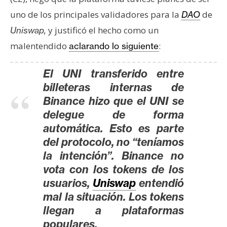
T
e
uno de los principales validadores para la
de
DAO
m
y justificó el hecho como un
Uniswap,
a
malentendido
:
aclarando lo siguiente
s
El UNI transferido entre
R
billeteras internas de
e
Binance hizo que el UNI se
c
delegue de forma
u
automática. Esto es parte
r
del protocolo, no “teníamos
s
la intención”. Binance no
o
vota con los tokens de los
s
usuarios,
Uniswap
entendió
mal la situación. Los tokens
llegan a plataformas
C
o
populares.