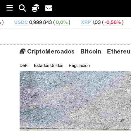
S
k
i
843 (
0,0%
)
XRP
1,03 (
-0,56%
)
SOL
73,81 (
1,3%
)
p
t
o
c
o
CriptoMercados
Bitcoin
Ethere
n
t
DeFi
Estados Unidos
Regulación
C
e
n
r
t
i
p
t
o
M
e