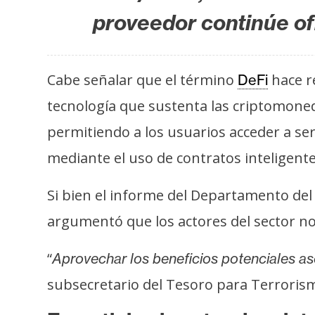
i
proveedor continúe of
c
i
d
Cabe señalar que el término
hace r
DeFi
a
d
tecnología que sustenta las criptomoned
permitiendo a los usuarios acceder a se
mediante el uso de contratos inteligente
Si bien el informe del Departamento del 
argumentó que los actores del sector no 
“
Aprovechar los beneficios potenciales as
subsecretario del Tesoro para Terrorism