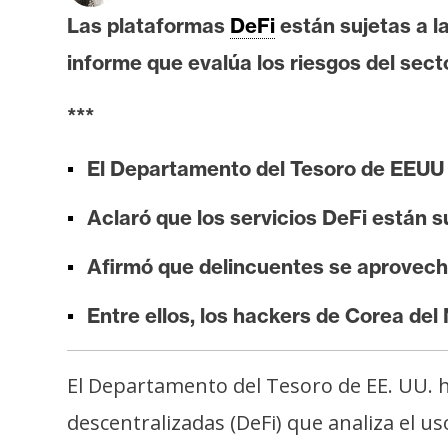
i
Las plataformas
DeFi
están sujetas a l
s
informe que evalúa los riesgos del secto
i
s
***
N
El Departamento del Tesoro de EEUU 
o
Aclaró que los servicios DeFi están 
t
a
Afirmó que delincuentes se aprovecha
s
d
Entre ellos, los hackers de Corea del
e
P
r
El Departamento del Tesoro de EE. UU. h
e
descentralizadas (DeFi) que analiza el us
n