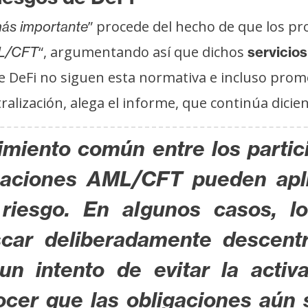
” procede del hecho de que los p
más importante
“, argumentando así que dichos
ML/CFT
servicios
de DeFi no siguen esta normativa e incluso pro
tralización, alega el informe, que continúa dicie
imiento común entre los partici
gaciones AML/CFT pueden aplic
riesgo. En algunos casos, l
car deliberadamente descentr
 un intento de evitar la activ
cer que las obligaciones aún s