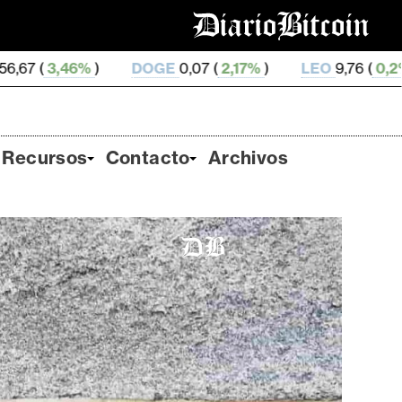
DOGE
0,07 (
2,17%
)
LEO
9,76 (
0,2%
)
ZEC
510,7 (
Recursos
Contacto
Archivos