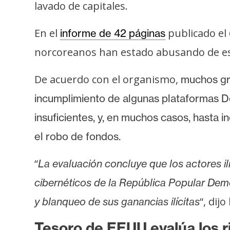
lavado de capitales.
s
a
En el
publicado el 6
informe de 42 páginas
norcoreanos han estado abusando de estos 
T
e
De acuerdo con el organismo,
muchos gru
m
incumplimiento de algunas plataformas D
a
s
insuficientes, y, en muchos casos, hasta 
el robo de fondos.
R
“
e
La evaluación concluye que los actores il
c
cibernéticos de la República Popular Demo
u
“, dijo
y blanqueo de sus ganancias ilícitas
r
s
Tesoro de EEUU evalúa los r