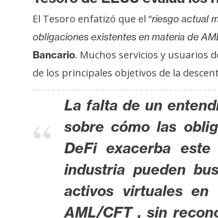
o
s
El Tesoro enfatizó que el “
riesgo actual 
obligaciones existentes en materia de A
C
. Muchos servicios y usuarios 
Bancario
o
de los principales objetivos de la descen
n
t
La falta de un entend
a
c
sobre cómo las obli
t
o
DeFi exacerba este 
y
industria pueden bus
P
u
activos virtuales en
b
l
AML/CFT , sin recono