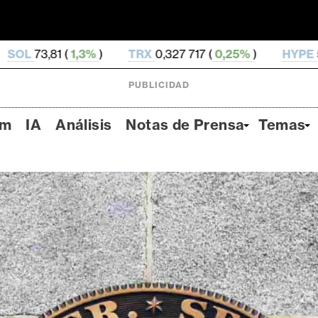
TRX
0,327 717 (
0,25%
)
HYPE
56,67 (
3,46%
)
PUBLICIDAD
um
IA
Análisis
Notas de Prensa
Temas